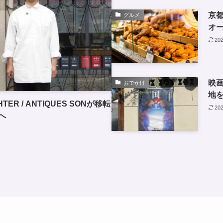
京
グルメ
オ
20
映
おでかけ
地
ER / ANTIQUES SONが移転
20
へ