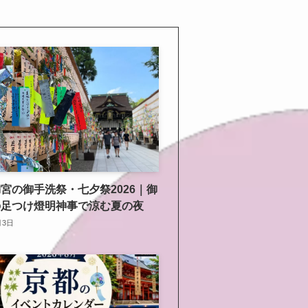
宮の御手洗祭・七夕祭2026｜御
の足つけ燈明神事で涼む夏の夜
月3日