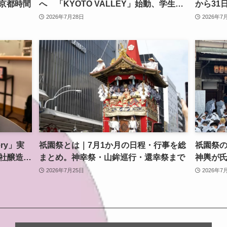
京都時間
へ 「KYOTO VALLEY」始動、学生主
から31
体で2027年Vリーグ参入目指す
2026年7月28日
2026年7
ery」実
祇園祭とは｜7月1か月の日程・行事を総
祇園祭の
自社醸造ク
まとめ。神幸祭・山鉾巡行・還幸祭まで
神輿が
事
2026年7月25日
2026年7