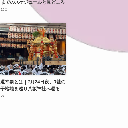
日までのスケジュールと見どころ
月28日
還幸祭とは｜7月24日夜、3基の
氏子地域を巡り八坂神社へ還る神
月24日