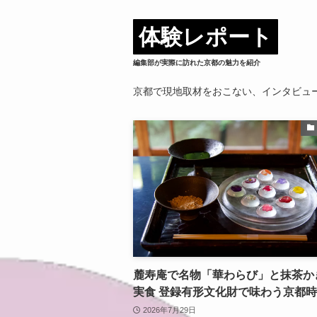
体験レポート
編集部が
実際に訪れた
京都の魅力を紹介
京都で現地取材をおこない、インタビューや
麓寿庵で名物「華わらび」と抹茶か
実食 登録有形文化財で味わう京都
2026年7月29日