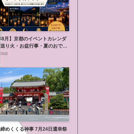
6年8月】京都のイベントカレンダ
山送り火・お盆行事・夏のおでか
を日付順に紹介
月31日
締めくくる神事 7月24日還幸祭