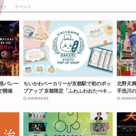
かけ
イベント
妖怪パレー
ちいかわベーカリーが京都駅で初のポッ
北野天満
で開催
プアップ 京都限定「ふわふわおたべキャ
手洗川
ラメル」も、8月13日から
2026年8月4日
2026年8