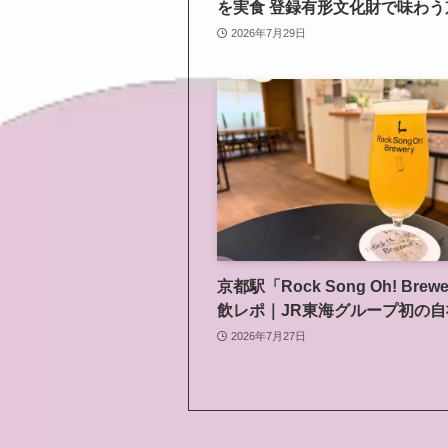
を実食 登録有形文化財で味わう
2026年7月29日
京都駅「Rock Song Oh! Brew
飲レポ｜JR東海グループ初の
ラフトビールを八条口で
2026年7月27日