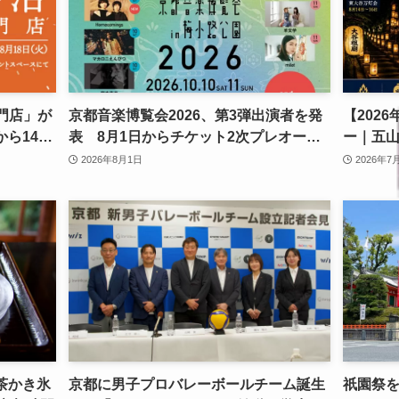
専門店」が
京都音楽博覧会2026、第3弾出演者を発
【202
から14日
表 8月1日からチケット2次プレオーダ
ー｜五
ー開始 梅小路公園で10月開催
け情報
2026年8月1日
2026年7
茶かき氷
京都に男子プロバレーボールチーム誕生
祇園祭を