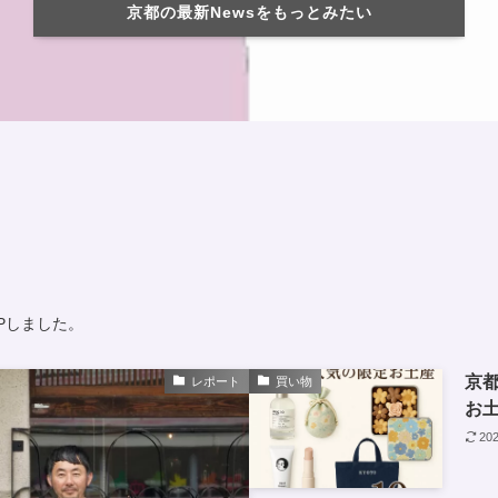
京都の最新Newsをもっとみたい
UPしました。
京
レポート
買い物
お土
20