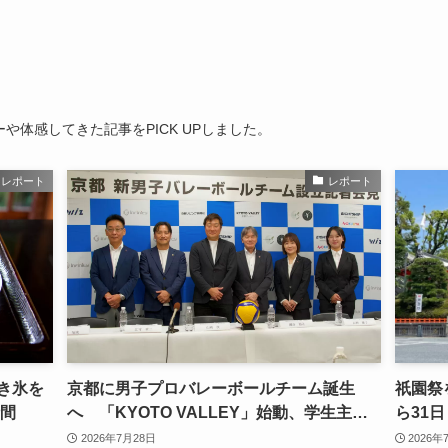
体感してきた記事をPICK UPしました。
レポート
レポート
き氷を
京都に男子プロバレーボールチーム誕生
祇園祭
時間
へ 「KYOTO VALLEY」始動、学生主体
ら31
で2027年Vリーグ参入目指す
2026年7月28日
2026年