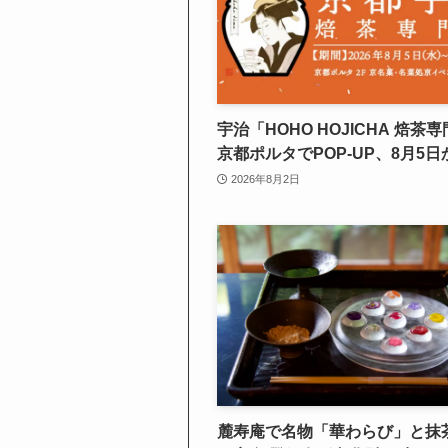
宇治「HOHO HOJICHA 焙茶
京都ポルタでPOP-UP、8月5日
間
2026年8月2日
麓寿庵で名物「華わらび」と抹