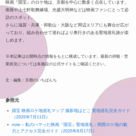
映画『国宝』のロケ地は、京都を中心に数多く点在しています。
南座や上七軒歌舞練場、光盛大明神などは映画ファンにとって必
訪のスポット。
さらに滋賀・兵庫・和歌山・大阪など周辺エリアにも舞台が広が
っており、組み合わせて巡ればより奥行きのある聖地巡礼旅が楽
しめます。
※
本記事は公開時点の情報をもとに構成しています。最新の拝観・営
業状況については各施設の公式サイトをご確認ください。
文・編集：京都のいちばんち
参照元
国宝 映画ロケ地巡礼マップ 撮影地はどこ 聖地巡礼完全ガイド
（2025年7月11日）
note – 私のハマった映画『国宝』聖地巡礼：関西ロケ地の魅
力とアクセス完全ガイド（2025年8月17日）