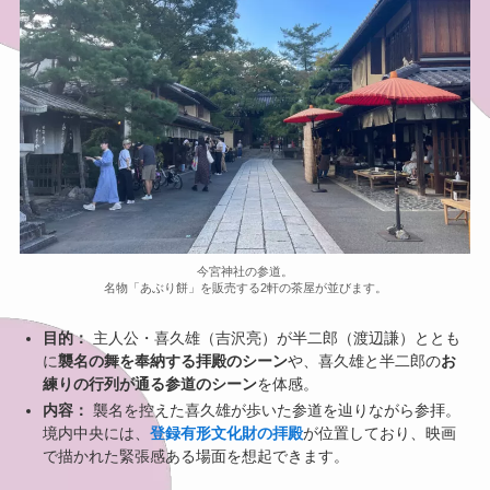
今宮神社の参道。
名物「あぶり餅」を販売する2軒の茶屋が並びます。
目的：
主人公・喜久雄（吉沢亮）が半二郎（渡辺謙）ととも
に
襲名の舞を奉納する拝殿のシーン
や、喜久雄と半二郎の
お
練りの行列が通る参道のシーン
を体感。
内容：
襲名を控えた喜久雄が歩いた参道を辿りながら参拝。
境内中央には、
登録有形文化財の拝殿
が位置しており、映画
で描かれた緊張感ある場面を想起できます。