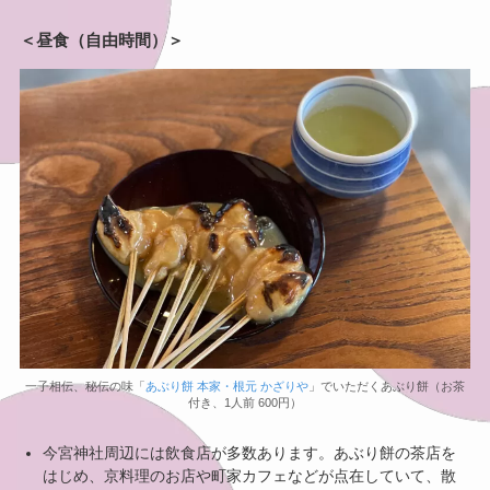
＜昼食（自由時間）＞
一子相伝、秘伝の味「
あぶり餅 本家・根元 かざりや
」でいただくあぶり餅（お茶
付き、1人前 600円）
今宮神社周辺には飲食店が多数あります。あぶり餅の茶店を
はじめ、京料理のお店や町家カフェなどが点在していて、散