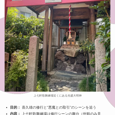
上七軒歌舞練場近くにある光盛大明神
目的：
喜久雄の修行と“悪魔との取引”のシーンを追う
内容：
上七軒歌舞練場は修行シーンの舞台（外観のみ見