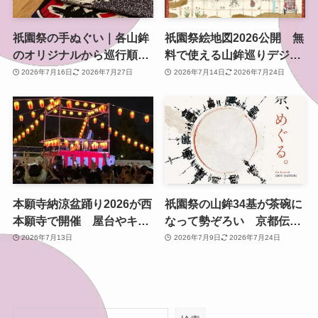
祇園祭の手ぬぐい｜各山鉾
祇園祭絵地図2026公開 無
のオリジナルから巡行順手
料で使える山鉾巡りデジタ
ぬぐいまで、買える場所も
ルマップ【前祭・後祭対
2026年7月16日
2026年7月27日
2026年7月14日
2026年7月24日
紹介
応】
本願寺納涼盆踊り2026が西
祇園祭の山鉾34基が茶碗に
本願寺で開催 屋台やキッ
なって勢ぞろい 京都伝統
チンカーも並ぶ夏恒例イベ
産業ミュージアムで無料展
2026年7月13日
2026年7月9日
2026年7月24日
ント
示「祇園祭、めぐる。」開
催