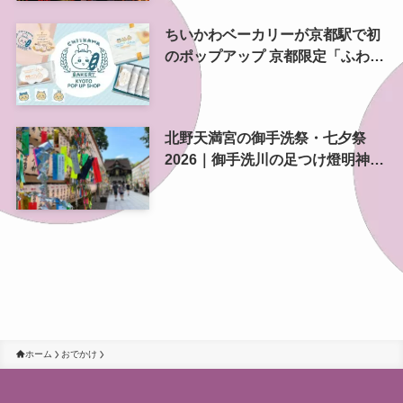
ちいかわベーカリーが京都駅で初
のポップアップ 京都限定「ふわふ
わおたべキャラメル」も、8月13
日から
北野天満宮の御手洗祭・七夕祭
2026｜御手洗川の足つけ燈明神事
で涼む夏の夜
ホーム
おでかけ