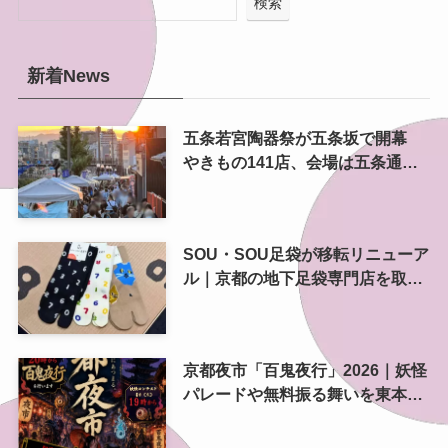
検索
新着News
五条若宮陶器祭が五条坂で開幕
やきもの141店、会場は五条通の
南側にも拡大
SOU・SOU足袋が移転リニューア
ル｜京都の地下足袋専門店を取
材、人気商品や京都土産も紹介
京都夜市「百鬼夜行」2026｜妖怪
パレードや無料振る舞いを東本願
寺前で開催