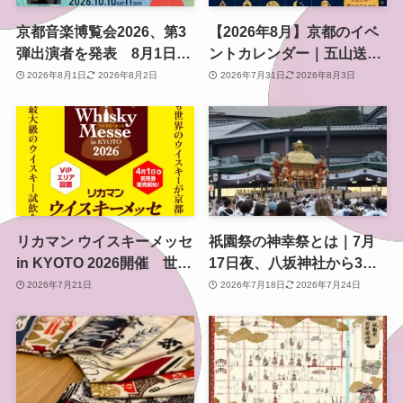
京都音楽博覧会2026、第3
【2026年8月】京都のイベ
弾出演者を発表 8月1日か
ントカレンダー｜五山送り
らチケット2次プレオーダ
火・お盆行事・夏のおでか
2026年8月1日
2026年8月2日
2026年7月31日
2026年8月3日
ー開始 梅小路公園で10月
け情報を日付順に紹介
開催
リカマン ウイスキーメッセ
祇園祭の神幸祭とは｜7月
in KYOTO 2026開催 世界
17日夜、八坂神社から3基
のウイスキーが京都に集ま
の神輿が渡る祭りの中心と
2026年7月21日
2026年7月18日
2026年7月24日
る関西最大級イベント
なる神事