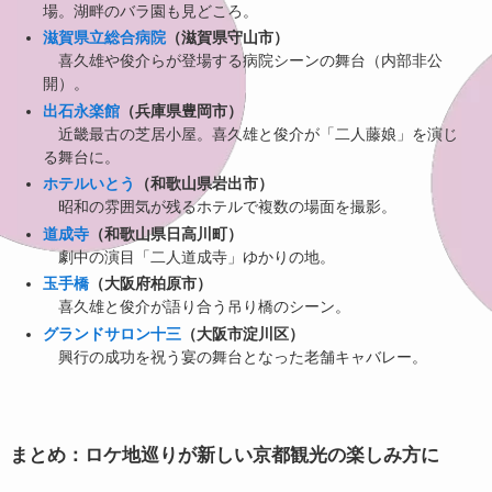
場。湖畔のバラ園も見どころ。
滋賀県立総合病院
（滋賀県守山市）
喜久雄や俊介らが登場する病院シーンの舞台（内部非公
開）。
出石永楽館
（兵庫県豊岡市）
近畿最古の芝居小屋。喜久雄と俊介が「二人藤娘」を演じ
る舞台に。
ホテルいとう
（和歌山県岩出市）
昭和の雰囲気が残るホテルで複数の場面を撮影。
道成寺
（和歌山県日高川町）
劇中の演目「二人道成寺」ゆかりの地。
玉手橋
（大阪府柏原市）
喜久雄と俊介が語り合う吊り橋のシーン。
グランドサロン十三
（大阪市淀川区）
興行の成功を祝う宴の舞台となった老舗キャバレー。
まとめ：ロケ地巡りが新しい京都観光の楽しみ方に