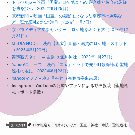
トラベルjp – 映画『国宝』ロケ地まとめ 喜久雄と俊介の足跡
を辿る旅へ（2025年8月25日）
京都新聞 – 映画「国宝」の撮影地となった京都市の劇場な
ど、聖地巡礼の地に注目（2025年8月7日）
京都市メディア支援センター – ロケ地をめぐる旅（2024年12
月31日）
MEDIA NODE – 映画【国宝】京都・滋賀のロケ地・スポット
（2025年6月20日）
舞鶴観光ネット – 吉原 水無月神社（2025年1月27日）
Yahoo!ニュース – 映画「国宝」ヒットで先斗町歌舞練場 聖地
巡礼の地に（2025年8月23日）
Yahoo!マップ – 水無月神社（舞鶴市字東吉原）
Instagram・YouTubeの公式やファンによる動画投稿（聖地巡
礼レポート多数）
おでかけ
ロケ地巡り
京都ならでは
国宝
神社・寺院
聖地巡礼