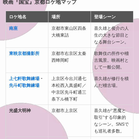
映画『国宝』京都ロケ地マップ
ロケ地名
場所
登場シーン
南座
京都市東山区四条
喜久雄と俊介の人
大橋東詰
生の大きな節目と
なる舞台シーン。
東映京都撮影所
京都市右京区太秦
歌舞伎の所作や稽
西蜂岡町
古風景。映画村と
して一般公開。
上七軒歌舞練場
・
上京区今出川通七
喜久雄が修行を積
先斗町歌舞練場
本松西入真盛町／
んだ稽古場。
中京区先斗町通三
条下ル橋下町
光盛大明神
京都市上京区
喜久雄が“悪魔と
取引”する印象的
なシーン。SNSで
も巡礼者多数。