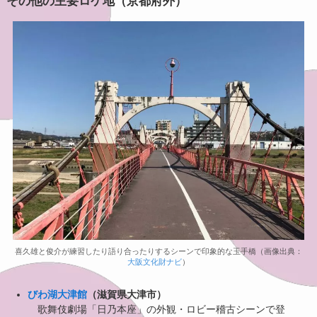
その他の主要ロケ地（京都府外）
喜久雄と俊介が練習したり語り合ったりするシーンで印象的な玉手橋（画像出典：
大阪文化財ナビ
）
びわ湖大津館
（滋賀県大津市）
歌舞伎劇場「日乃本座」の外観・ロビー稽古シーンで登