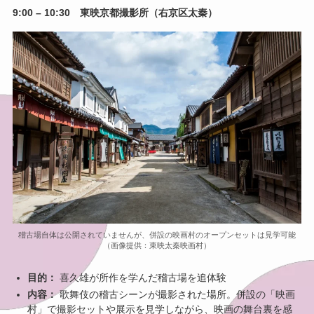
9:00 – 10:30 東映京都撮影所（右京区太秦）
稽古場自体は公開されていませんが、併設の映画村のオープンセットは見学可能
（画像提供：東映太秦映画村）
目的：
喜久雄が所作を学んだ稽古場を追体験
内容：
歌舞伎の稽古シーンが撮影された場所。併設の「映画
村」で撮影セットや展示を見学しながら、映画の舞台裏を感