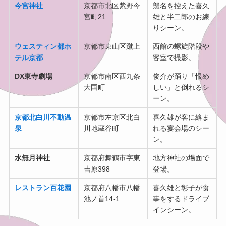
今宮神社
京都市北区紫野今
襲名を控えた喜久
宮町21
雄と半二郎のお練
りシーン。
ウェスティン都ホ
京都市東山区蹴上
西館の螺旋階段や
テル京都
客室で撮影。
DX東寺劇場
京都市南区西九条
俊介が踊り「恨め
大国町
しい」と倒れるシ
ーン。
京都北白川不動温
京都市左京区北白
喜久雄が客に絡ま
泉
川地蔵谷町
れる宴会場のシー
ン。
水無月神社
京都府舞鶴市字東
地方神社の場面で
吉原398
登場。
レストラン百花園
京都府八幡市八幡
喜久雄と彰子が食
池ノ首14-1
事をするドライブ
インシーン。