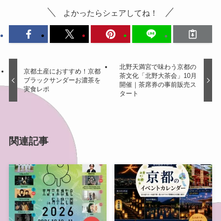
よかったらシェアしてね！
北野天満宮で味わう京都の
京都土産におすすめ！京都
茶文化「北野大茶会」10月
ブラックサンダーお濃茶を
開催｜茶席券の事前販売ス
実食レポ
タート
関連記事