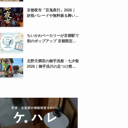
紹介
京都夜市「百鬼夜行」2026｜
妖怪パレードや無料振る舞いを
東本願寺前で開催
ちいかわベーカリーが京都駅で
初のポップアップ 京都限定
「ふわふわおたべキャラメル」
も、8月13日から
北野天満宮の御手洗祭・七夕祭
2026｜御手洗川の足つけ燈明
神事で涼む夏の夜