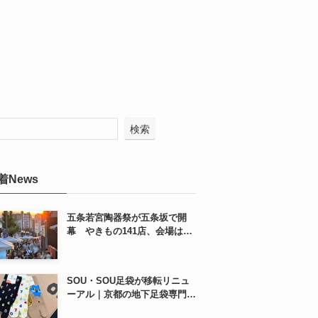
検索
着News
五条若宮陶器祭が五条坂で開
幕 やきもの141店、会場は五
条通の南側にも拡大
SOU・SOU足袋が移転リニュ
ーアル｜京都の地下足袋専門店
を取材、人気商品や京都土産も