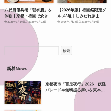
八代目儀兵衛「朝御膳」を
【2026年版】祇園祭限定グ
体験｜京都・祇園で炊きた
ルメ8選｜しみだれ豚ま
て土鍋ごはんと黄金のおこ
ん・行者餅から宵山限定ス
2026年7月16日
2026年7月22日
2026年7月14日
2026年7月16日
げを味わう朝時間
イーツまで
検索
新着News
京都夜市「百鬼夜行」2026｜妖怪
パレードや無料振る舞いを東本願
寺前で開催