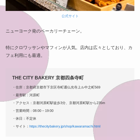
公式サイト
ニューヨーク発のベーカリーチェーン。
特にクロワッサンやマフィンが人気。店内は広々としており、カ
フェ利用にも最適。
THE CITY BAKERY 京都四条寺町
・住所：京都府京都市下京区寺町通仏光寺上ル中之町569
・最寄駅：河原町
・アクセス：京都河原町駅徒歩3分、京都河原町駅から235m
・営業時間：08:00 – 19:00
・休日：不定休
・サイト：
https://thecitybakery.jp/shop/kawaramachi.html