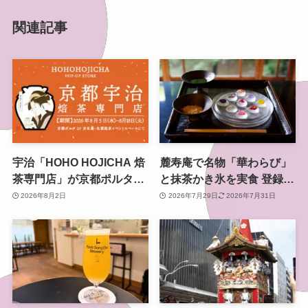
関連記事
宇治「HOHO HOJICHA 焙
麓寿庵で名物「華わらび」
茶専門店」が京都ポルタで
と抹茶かき氷を実食 登録有
POP-UP、8月5日から14日
形文化財で味わう京都時間
2026年8月2日
2026年7月29日
2026年7月31日
間