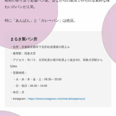
昭和の香り漂う老舗パン屋。昔ながらの製法で作られる素朴な味
わいのパンが人気。
特に「あんぱん」と「カレーパン」は絶品。
まるき製パン所
・住所：京都府京都市下京区松原通堀川西入ル
・最寄駅：四条大宮
・アクセス：市バス、大宮松原か堀川松原より徒歩3分、四条大宮駅から
528m
・営業時間：
・火・水・木・金・土：06:30 – 20:00
・日・祝日：06:30 – 14:00
・休日：月
・instagram：
https://www.instagram.com/marukiseipansyo/