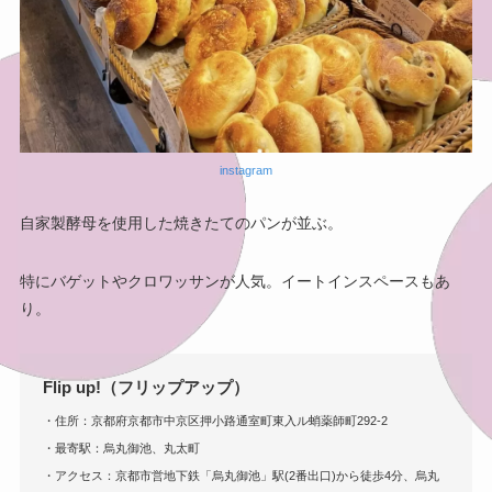
instagram
自家製酵母を使用した焼きたてのパンが並ぶ。
特にバゲットやクロワッサンが人気。イートインスペースもあ
り。
Flip up!（フリップアップ）
・住所：京都府京都市中京区押小路通室町東入ル蛸薬師町292-2
・最寄駅：烏丸御池、丸太町
・アクセス：京都市営地下鉄「烏丸御池」駅(2番出口)から徒歩4分、烏丸