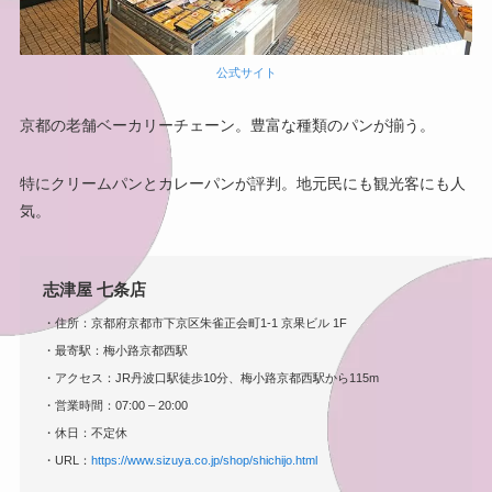
公式サイト
京都の老舗ベーカリーチェーン。豊富な種類のパンが揃う。
特にクリームパンとカレーパンが評判。地元民にも観光客にも人
気。
志津屋 七条店
・住所：京都府京都市下京区朱雀正会町1-1 京果ビル 1F
・最寄駅：梅小路京都西駅
・アクセス：JR丹波口駅徒歩10分、梅小路京都西駅から115m
・営業時間：07:00 – 20:00
・休日：不定休
・URL：
https://www.sizuya.co.jp/shop/shichijo.html