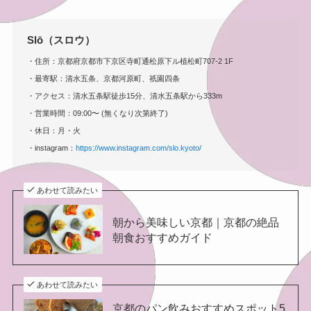
Slō（スロウ）
・住所：京都府京都市下京区寺町通松原下ル植松町707-2 1F
・最寄駅：清水五条、京都河原町、祇園四条
・アクセス：清水五条駅徒歩15分、清水五条駅から333m
・営業時間：09:00〜 (無くなり次第終了)
・休日：月・火
・instagram：
https://www.instagram.com/slo.kyoto/
あわせて読みたい
朝から美味しい京都｜京都の絶品
朝食おすすめガイド
あわせて読みたい
京都のパン飲みおすすめスポット5