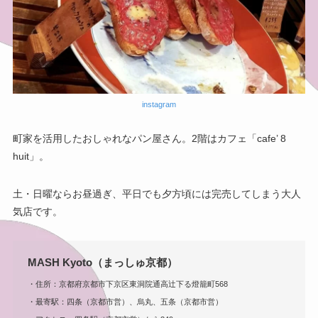
instagram
町家を活用したおしゃれなパン屋さん。2階はカフェ「cafe’ 8
huit」。
土・日曜ならお昼過ぎ、平日でも夕方頃には完売してしまう大人
気店です。
MASH Kyoto（まっしゅ京都）
・住所：京都府京都市下京区東洞院通高辻下る燈籠町568
・最寄駅：四条（京都市営）、烏丸、五条（京都市営）