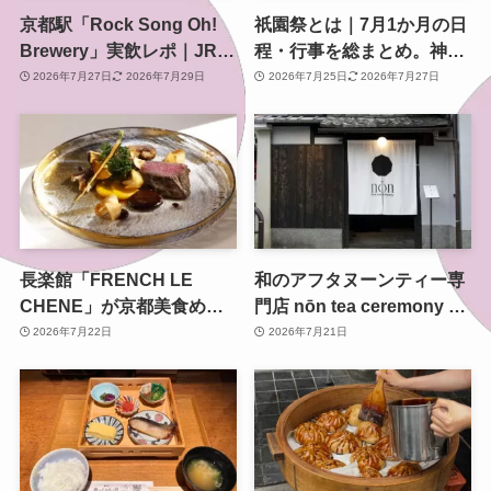
京都駅「Rock Song Oh!
祇園祭とは｜7月1か月の日
Brewery」実飲レポ｜JR東
程・行事を総まとめ。神幸
海グループ初の自社醸造ク
祭・山鉾巡行・還幸祭まで
2026年7月27日
2026年7月29日
2026年7月25日
2026年7月27日
ラフトビールを八条口で
長楽館「FRENCH LE
和のアフタヌーンティー専
CHENE」が京都美食めぐ
門店 nōn tea ceremony 東
り2026夏に参加 丹波牛の
山がオープン セルフリノ
2026年7月22日
2026年7月21日
限定コースを重要文化財の
ベーションした町家で新た
洋館で
な茶の時間を