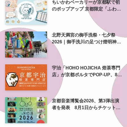
ちいかわベーカリーが京都駅で初
のポップアップ 京都限定「ふわふ
わおたべキャラメル」も、8月13
日から
北野天満宮の御手洗祭・七夕祭
2026｜御手洗川の足つけ燈明神事
で涼む夏の夜
宇治「HOHO HOJICHA 焙茶専門
店」が京都ポルタでPOP-UP、8月
5日から14日間
京都音楽博覧会2026、第3弾出演
者を発表 8月1日からチケット2
次プレオーダー開始 梅小路公園
で10月開催