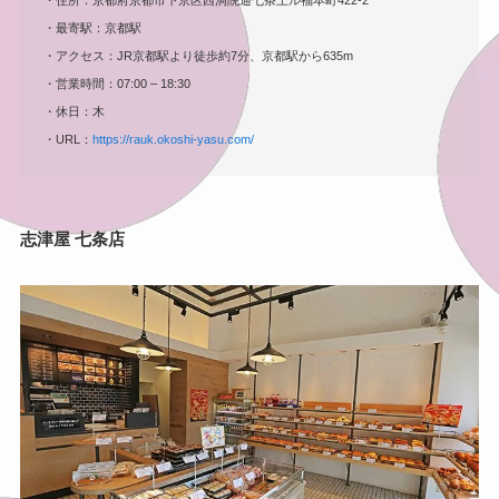
・住所：京都府京都市下京区西洞院通七条上ル福本町422-2
・最寄駅：京都駅
・アクセス：JR京都駅より徒歩約7分、京都駅から635m
・営業時間：07:00 – 18:30
・休日：木
・URL：
https://rauk.okoshi-yasu.com/
志津屋 七条店