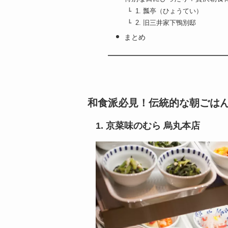
1. 瓢亭（ひょうてい）
2. 旧三井家下鴨別邸
まとめ
和食派必見！伝統的な朝ごは
1. 京菜味のむら 烏丸本店