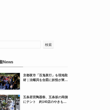
検索
着News
京都夜市「百鬼夜行」を現地取
材｜法螺貝を合図に妖怪が東本
願寺前を練り歩く
五条若宮陶器祭、五条坂の両側
にテント 約140店のやきもの
市を歩いてきた