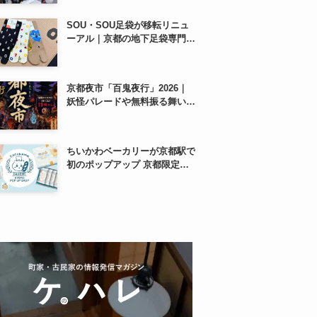
SOU・SOU足袋が移転リニュ
ーアル｜京都の地下足袋専門店
を取材、人気商品や京都土産も
紹介
京都夜市「百鬼夜行」2026｜
妖怪パレードや無料振る舞いを
東本願寺前で開催
ちいかわベーカリーが京都駅で
初のポップアップ 京都限定
「ふわふわおたべキャラメル」
も、8月13日から