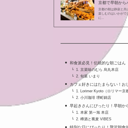
京都で早朝から
京都の朝は静寂と共
楽しむのはいかがで
に...
和食派必見！伝統的な朝ごはん
1. 京菜味のむら 烏丸本店
2. 旬菜 いまり
カフェ好きにはたまらない！お
1. Lorimer Kyoto（ロリマー
2. 小川珈琲 堺町錦店
早起きさんにぴったり！早朝か
1. 本家 第一旭 本店
2. 樽酒と蕎麦 VIBES
特別な日にぴったり！贅沢朝食