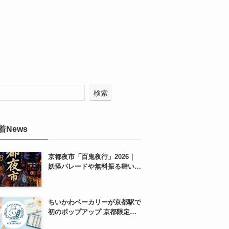
検索
着News
京都夜市「百鬼夜行」2026｜
妖怪パレードや無料振る舞いを
東本願寺前で開催
ちいかわベーカリーが京都駅で
初のポップアップ 京都限定
「ふわふわおたべキャラメル」