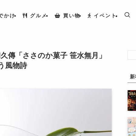
でかけ
グルメ
買い物
イベント
和久傳「ささのか菓子 笹水無月」
う風物詩
新