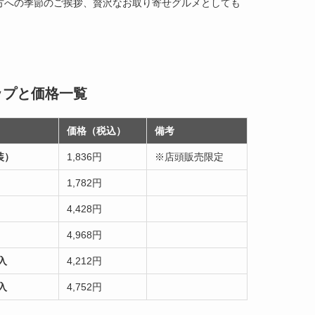
方への季節のご挨拶、贅沢なお取り寄せグルメとしても
ップと価格一覧
価格（税込）
備考
装）
1,836円
※店頭販売限定
1,782円
4,428円
4,968円
入
4,212円
入
4,752円