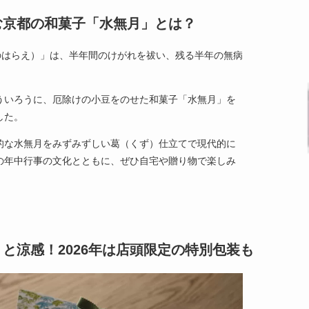
む京都の和菓子「水無月」とは？
のはらえ）」は、半年間のけがれを祓い、残る半年の無病
ういろうに、厄除けの小豆をのせた和菓子「水無月」を
した。
的な水無月をみずみずしい葛（くず）仕立てで現代的に
の年中行事の文化とともに、ぜひ自宅や贈り物で楽しみ
と涼感！2026年は店頭限定の特別包装も