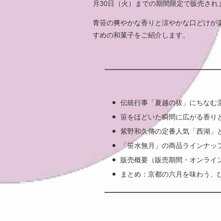
月30日（火）までの期間限定で販売され
青笹の爽やかな香りと涼やかな口どけが
すめの和菓子をご紹介します。
伝統行事「夏越の祓」にちなむ
笹をほどいた瞬間に広がる香りと
紫野和久傳の定番人気「西湖」
「笹水無月」の商品ラインナッ
販売概要（販売期間・オンライ
まとめ：京都の六月を味わう、