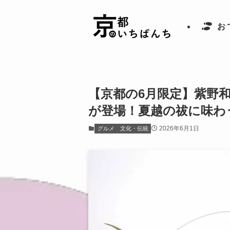
お
【京都の6月限定】紫野
が登場！夏越の祓に味わ
2026年6月1日
グルメ
文化・伝統