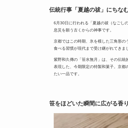
伝統行事「夏越の祓」にちな
6月30日に行われる「夏越の祓（なごし
息災を願う古くからの神事です。
京都ではこの時期、氷を模した三角形の
食べる習慣が現代まで受け継がれてきま
紫野和久傳の「笹水無月」は、その伝統
表現した、今期限定の特製和菓子。京都
たい一品です。
笹をほどいた瞬間に広がる香り