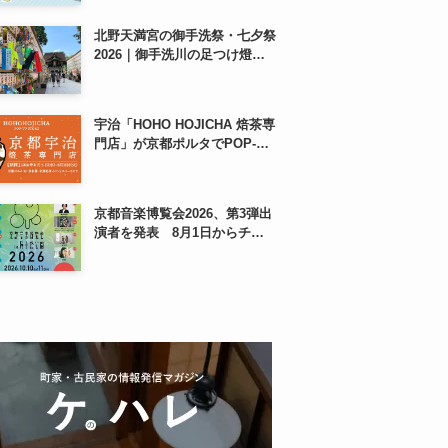
も、8月13日から
北野天満宮の御手洗祭・七夕祭
2026｜御手洗川の足つけ燈明
神事で涼む夏の夜
宇治「HOHO HOJICHA 焙茶専
門店」が京都ポルタでPOP-
UP、8月5日から14日間
京都音楽博覧会2026、第3弾出
演者を発表 8月1日からチケ
ット2次プレオーダー開始 梅
小路公園で10月開催