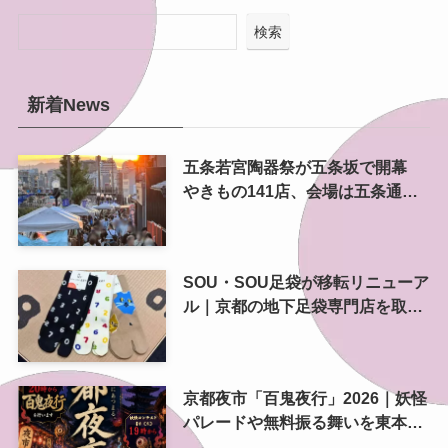
検索
新着News
五条若宮陶器祭が五条坂で開幕
やきもの141店、会場は五条通の
南側にも拡大
SOU・SOU足袋が移転リニューア
ル｜京都の地下足袋専門店を取
材、人気商品や京都土産も紹介
京都夜市「百鬼夜行」2026｜妖怪
パレードや無料振る舞いを東本願
寺前で開催