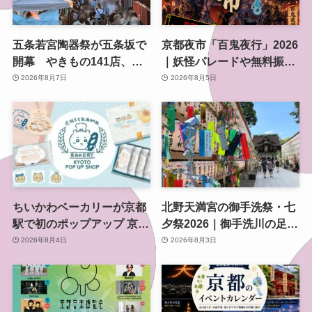
五条若宮陶器祭が五条坂で
京都夜市「百鬼夜行」2026
開幕 やきもの141店、会
｜妖怪パレードや無料振る
場は五条通の南側にも拡大
舞いを東本願寺前で開催
2026年8月7日
2026年8月5日
ちいかわベーカリーが京都
北野天満宮の御手洗祭・七
駅で初のポップアップ 京都
夕祭2026｜御手洗川の足つ
限定「ふわふわおたべキャ
け燈明神事で涼む夏の夜
2026年8月4日
2026年8月3日
ラメル」も、8月13日から