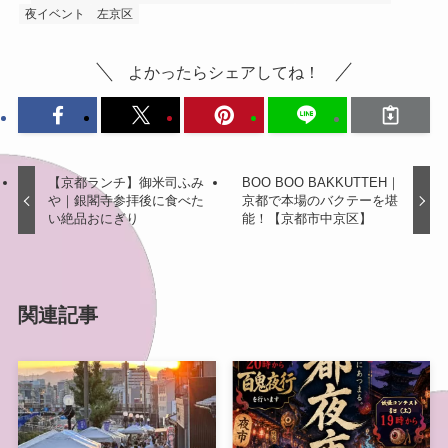
夜イベント
左京区
よかったらシェアしてね！
【京都ランチ】御米司ふみ
BOO BOO BAKKUTTEH｜
や｜銀閣寺参拝後に食べた
京都で本場のバクテーを堪
い絶品おにぎり
能！【京都市中京区】
関連記事