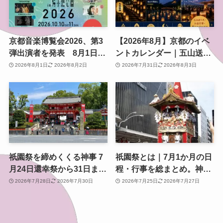
京都音楽博覧会2026、第3
【2026年8月】京都のイベ
弾出演者を発表 8月1日か
ントカレンダー｜五山送り
らチケット2次プレオーダ
火・お盆行事・夏のおでか
2026年8月1日
2026年8月2日
2026年7月31日
2026年8月3日
ー開始 梅小路公園で10月
け情報を日付順に紹介
開催
祇園祭を締めくくる神事 7
祇園祭とは｜7月1か月の日
月24日還幸祭から31日まで
程・行事を総まとめ。神幸
のスケジュールと見どころ
祭・山鉾巡行・還幸祭まで
2026年7月28日
2026年7月30日
2026年7月25日
2026年7月27日