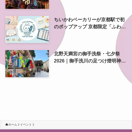
ちいかわベーカリーが京都駅で初
のポップアップ 京都限定「ふわふ
わおたべキャラメル」も、8月13
日から
北野天満宮の御手洗祭・七夕祭
2026｜御手洗川の足つけ燈明神事
で涼む夏の夜
ホーム
イベント