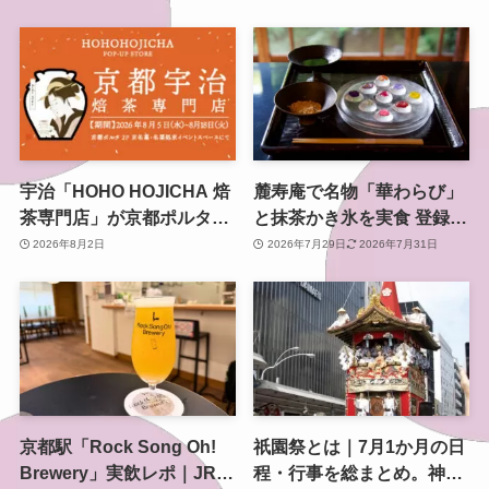
宇治「HOHO HOJICHA 焙
麓寿庵で名物「華わらび」
茶専門店」が京都ポルタで
と抹茶かき氷を実食 登録有
POP-UP、8月5日から14日
形文化財で味わう京都時間
2026年8月2日
2026年7月29日
2026年7月31日
間
京都駅「Rock Song Oh!
祇園祭とは｜7月1か月の日
Brewery」実飲レポ｜JR東
程・行事を総まとめ。神幸