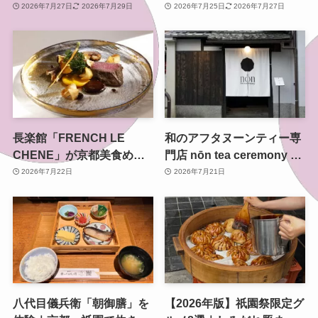
海グループ初の自社醸造ク
祭・山鉾巡行・還幸祭まで
2026年7月27日
2026年7月29日
2026年7月25日
2026年7月27日
ラフトビールを八条口で
長楽館「FRENCH LE
和のアフタヌーンティー専
CHENE」が京都美食めぐ
門店 nōn tea ceremony 東
り2026夏に参加 丹波牛の
山がオープン セルフリノ
2026年7月22日
2026年7月21日
限定コースを重要文化財の
ベーションした町家で新た
洋館で
な茶の時間を
八代目儀兵衛「朝御膳」を
【2026年版】祇園祭限定グ