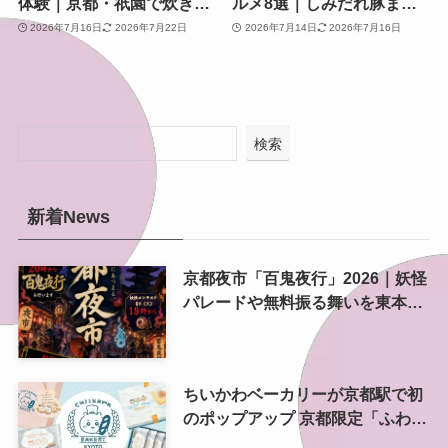
体験｜京都・祇園で炊きた
ルメ8選｜しみだれ豚ま
て土鍋ごはんと黄金のおこ
ん・行者餅から宵山限定ス
2026年7月16日
2026年7月22日
2026年7月14日
2026年7月16日
げを味わう朝時間
イーツまで
検索
新着News
京都夜市「百鬼夜行」2026｜妖怪
パレードや無料振る舞いを東本願
寺前で開催
ちいかわベーカリーが京都駅で初
のポップアップ 京都限定「ふわふ
わおたべキャラメル」も、8月13