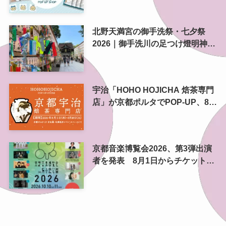
日から
北野天満宮の御手洗祭・七夕祭
2026｜御手洗川の足つけ燈明神事
で涼む夏の夜
宇治「HOHO HOJICHA 焙茶専門
店」が京都ポルタでPOP-UP、8月
5日から14日間
京都音楽博覧会2026、第3弾出演
者を発表 8月1日からチケット2
次プレオーダー開始 梅小路公園
で10月開催