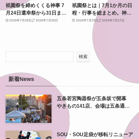
祇園祭を締めくくる神事 7
祇園祭とは｜7月1か月の日
月24日還幸祭から31日まで
程・行事を総まとめ。神幸
のスケジュールと見どころ
祭・山鉾巡行・還幸祭まで
2026年7月28日
2026年7月30日
2026年7月25日
2026年7月27日
検索
新着News
五条若宮陶器祭が五条坂で開幕
やきもの141店、会場は五条通の
南側にも拡大
SOU・SOU足袋が移転リニューア