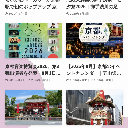
駅で初のポップアップ 京都
夕祭2026｜御手洗川の足つ
限定「ふわふわおたべキャ
け燈明神事で涼む夏の夜
2026年8月4日
2026年8月3日
ラメル」も、8月13日から
京都音楽博覧会2026、第3
【2026年8月】京都のイベ
弾出演者を発表 8月1日か
ントカレンダー｜五山送り
らチケット2次プレオーダ
火・お盆行事・夏のおでか
2026年8月1日
2026年8月2日
2026年7月31日
2026年8月3日
ー開始 梅小路公園で10月
け情報を日付順に紹介
開催