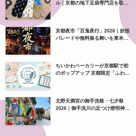
ル｜京都の地下足袋専門店を取
材、人気商品や京都土産も紹介
京都夜市「百鬼夜行」2026｜妖怪
パレードや無料振る舞いを東本願
寺前で開催
ちいかわベーカリーが京都駅で初
のポップアップ 京都限定「ふわふ
わおたべキャラメル」も、8月13
日から
北野天満宮の御手洗祭・七夕祭
2026｜御手洗川の足つけ燈明神事
で涼む夏の夜