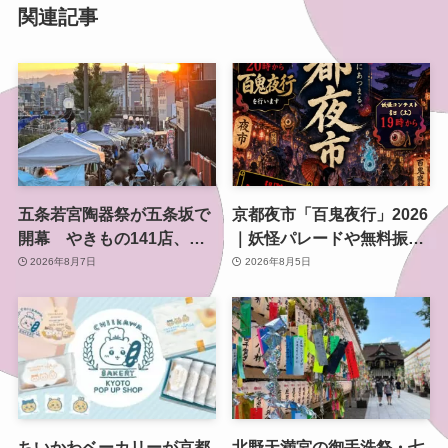
関連記事
五条若宮陶器祭が五条坂で
京都夜市「百鬼夜行」2026
開幕 やきもの141店、会
｜妖怪パレードや無料振る
場は五条通の南側にも拡大
舞いを東本願寺前で開催
2026年8月7日
2026年8月5日
ちいかわベーカリーが京都
北野天満宮の御手洗祭・七