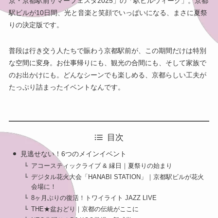
京・京都駅前サマーフェスタ2025」の「駅ビルウィーク」。京都
駅ビルが10日間、光と音楽と笑顔でいっぱいになる、まさに夏祭
りの決定版です。
普段は行き交う人たちで賑わう京都駅前が、この期間だけは特別
な空間に変身。お仕事帰りにも、観光の合間にも、そして家族で
のお出かけにも。どんなシーンでも楽しめる、京都らしい工夫が
たっぷり詰まったイベントなんです。
目次
見逃せない！6つのメインイベント
アコースティックライブ & 縁日｜夏祭りの始まり
デジタル花火大会「HANABI STATION」｜京都駅ビルが花火
会場に！
8ヶ月ぶりの復活！トワイライト JAZZ LIVE
THE★盆おどり｜京都の伝統がここに