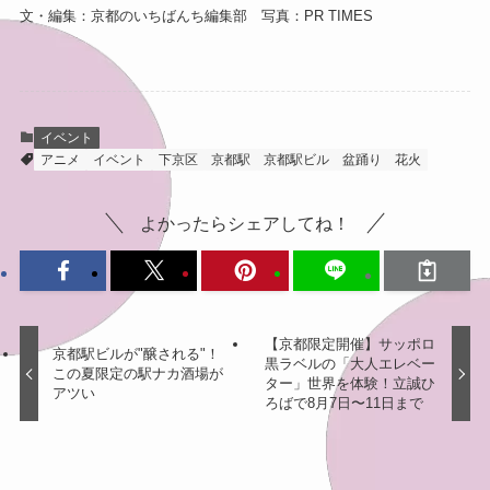
文・編集：京都のいちばんち編集部 写真：PR TIMES
イベント
アニメ
イベント
下京区
京都駅
京都駅ビル
盆踊り
花火
よかったらシェアしてね！
【京都限定開催】サッポロ
京都駅ビルが"醸される"！
黒ラベルの「大人エレベー
この夏限定の駅ナカ酒場が
ター」世界を体験！立誠ひ
アツい
ろばで8月7日〜11日まで