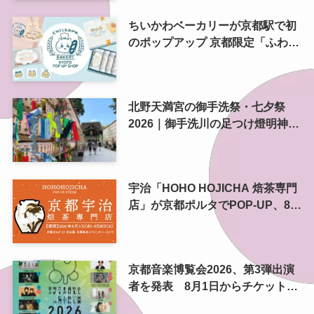
ちいかわベーカリーが京都駅で初
のポップアップ 京都限定「ふわふ
わおたべキャラメル」も、8月13
日から
北野天満宮の御手洗祭・七夕祭
2026｜御手洗川の足つけ燈明神事
で涼む夏の夜
宇治「HOHO HOJICHA 焙茶専門
店」が京都ポルタでPOP-UP、8月
5日から14日間
京都音楽博覧会2026、第3弾出演
者を発表 8月1日からチケット2
次プレオーダー開始 梅小路公園