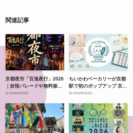
関連記事
京都夜市「百鬼夜行」2026
ちいかわベーカリーが京都
｜妖怪パレードや無料振る
駅で初のポップアップ 京都
舞いを東本願寺前で開催
限定「ふわふわおたべキャ
2026年8月5日
2026年8月4日
ラメル」も、8月13日から