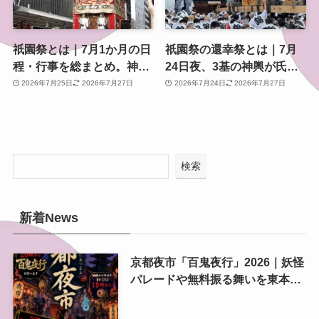
祇園祭とは｜7月1か月の日
祇園祭の還幸祭とは｜7月
程・行事を総まとめ。神幸
24日夜、3基の神輿が氏子
祭・山鉾巡行・還幸祭まで
地域を巡り八坂神社へ還る
2026年7月25日
2026年7月27日
2026年7月24日
2026年7月27日
神事
検索
新着News
京都夜市「百鬼夜行」2026｜妖怪
パレードや無料振る舞いを東本願
寺前で開催