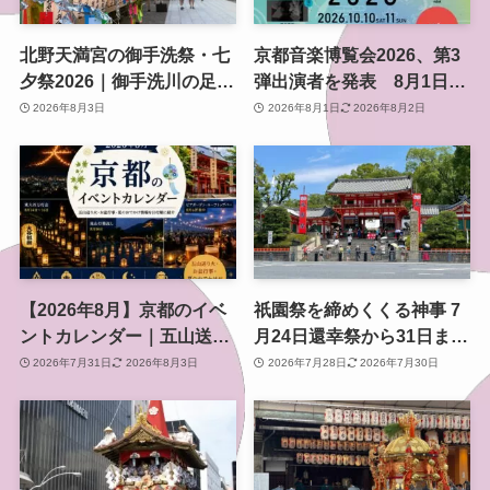
北野天満宮の御手洗祭・七
京都音楽博覧会2026、第3
夕祭2026｜御手洗川の足つ
弾出演者を発表 8月1日か
け燈明神事で涼む夏の夜
らチケット2次プレオーダ
2026年8月3日
2026年8月1日
2026年8月2日
ー開始 梅小路公園で10月
開催
【2026年8月】京都のイベ
祇園祭を締めくくる神事 7
ントカレンダー｜五山送り
月24日還幸祭から31日まで
火・お盆行事・夏のおでか
のスケジュールと見どころ
2026年7月31日
2026年8月3日
2026年7月28日
2026年7月30日
け情報を日付順に紹介