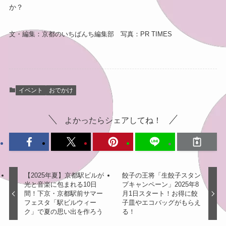
か？
文・編集：京都のいちばんち編集部 写真：PR TIMES
イベント
おでかけ
よかったらシェアしてね！
【2025年夏】京都駅ビルが
餃子の王将「生餃子スタン
光と音楽に包まれる10日
プキャンペーン」2025年8
間！下京・京都駅前サマー
月1日スタート！お得に餃
フェスタ「駅ビルウィー
子皿やエコバッグがもらえ
ク」で夏の思い出を作ろう
る！