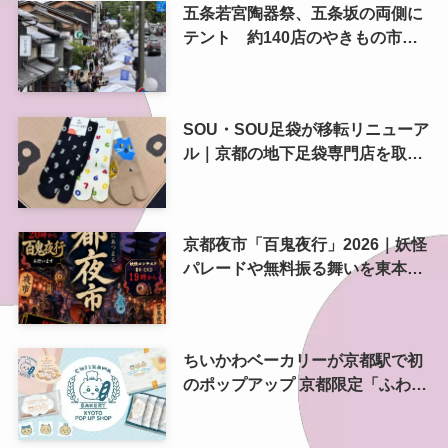
五条若宮陶器祭、五条坂の両側に
テント 約140店のやきもの市を
歩いてきた
SOU・SOU足袋が移転リニューア
ル｜京都の地下足袋専門店を取
材、人気商品や京都土産も紹介
京都夜市「百鬼夜行」2026｜妖怪
パレードや無料振る舞いを東本願
寺前で開催
ちいかわベーカリーが京都駅で初
のポップアップ 京都限定「ふわふ
わおたべキャラメル」も、8月13
日から