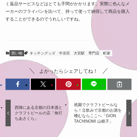
く返品サービスなどはとても手間がかかります。実際に色んなメ
ーカーのフライパンを比べて、持って使って納得して商品を購入
することができるのでうれしいですね。
買い物
キッチングッズ
中京区
大宮駅
専門店
町家
よかったらシェアしてね！
祇園でクラフトビールな
西陣にある京都の日本酒と
ら！立飲みで京都のお酒を
クラフトビールの店「角打
嗜むならここへ「GION
ちあさくら」
TACHINOMI 山根子」