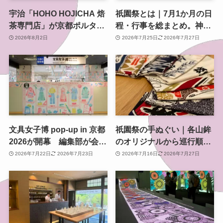
宇治「HOHO HOJICHA 焙
祇園祭とは｜7月1か月の日
茶専門店」が京都ポルタで
程・行事を総まとめ。神幸
POP-UP、8月5日から14日
祭・山鉾巡行・還幸祭まで
2026年8月2日
2026年7月25日
2026年7月27日
間
文具女子博 pop-up in 京都
祇園祭の手ぬぐい｜各山鉾
2026が開幕 編集部が会場
のオリジナルから巡行順手
で見つけた限定文具や人気
ぬぐいまで、買える場所も
2026年7月22日
2026年7月23日
2026年7月16日
2026年7月27日
ブースを紹介
紹介