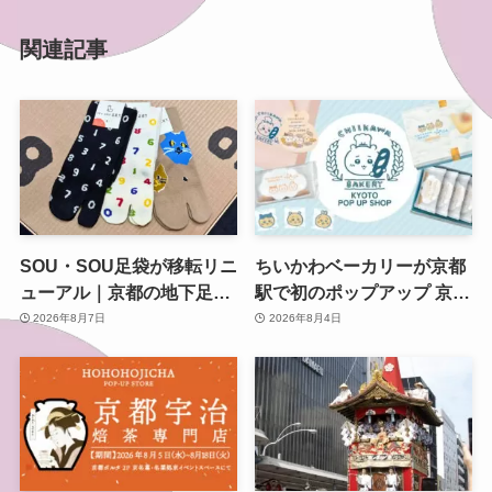
関連記事
SOU・SOU足袋が移転リニ
ちいかわベーカリーが京都
ューアル｜京都の地下足袋
駅で初のポップアップ 京都
専門店を取材、人気商品や
限定「ふわふわおたべキャ
2026年8月7日
2026年8月4日
京都土産も紹介
ラメル」も、8月13日から