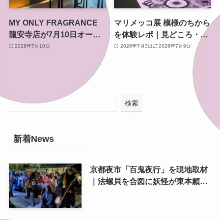
MY ONLY FRAGRANCE
マリメッコ展 模様のちから
龍安寺店が7月10日オープ
を体験レポ｜見どころ・グ
ン 京都のオーダーメイド
ッズ・所要時間を京都文化
2026年7月10日
2026年7月3日
2026年7月9日
香水体験が「きぬかけの
博物館から紹介
路」に
検索
新着News
京都夜市「百鬼夜行」を現地取材
｜法螺貝を合図に妖怪が東本願寺
前を練り歩く