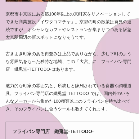
京都市中京区にある築100年以上の京町家をリノベーションして
できた商業施設「イワタコマチヤ」。京都の町の散策は発見の連
続ですが、オシャレなカフェやレストランが集まりつつある阪急
大宮駅周辺の新スポットになりそうです。
古きよき町家のある街並みは上品でありながら、少し下町のよう
な雰囲気をもった独特な地域、この「大宮」に、フライパン専門
店 鐵兎堂-TETTODO-はあります。
魅力的な町家の雰囲気と、所狭しと陳列されている食器や調理道
具。フライパン専門店の鐵兎堂-TETTODO-では、国内外のいろ
んなメーカーから集めた100種類以上のフライパンを持ち比べで
き、そのフライパンに合うツールも教えてくれます。
フライパン専門店 鐵兎堂-TETTODO-