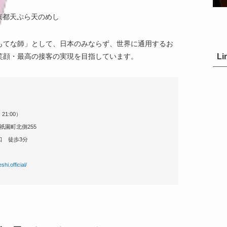
もてな師」として、日本のみならず、世界に通用するお
Li
笑顔・最高の接客の実現を目指しています。
21:00）
園町北側255
口 徒歩3分
i.official/