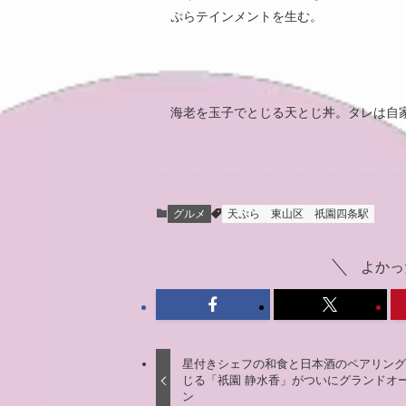
ぷらテインメントを生む。
海老を玉子でとじる天とじ丼。タレは自
グルメ
天ぷら
東山区
祇園四条駅
よかっ
星付きシェフの和食と日本酒のペアリン
じる「祇園 静水香」がついにグランドオ
ン