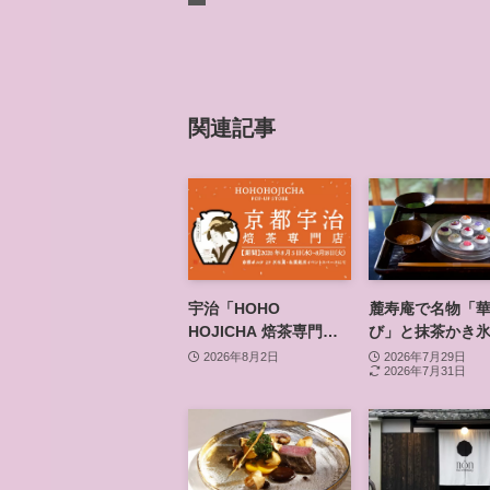
関連記事
宇治「HOHO
麓寿庵で名物「
HOJICHA 焙茶専門
び」と抹茶かき
店」が京都ポルタで
食 登録有形文化
2026年8月2日
2026年7月29日
2026年7月31日
POP-UP、8月5日から
わう京都時間
14日間