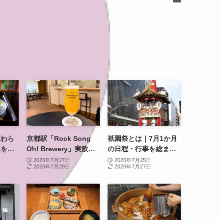
華わら
京都駅「Rock Song
祇園祭とは｜7月1か月
氷を実
Oh! Brewery」実飲レ
の日程・行事を総まと
財で味
ポ｜JR東海グループ初
め。神幸祭・山鉾巡
2026年7月27日
2026年7月25日
2026年7月29日
2026年7月27日
の自社醸造クラフトビ
行・還幸祭まで
ールを八条口で