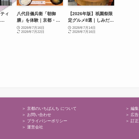
ンティ
八代目儀兵衛「朝御
【2026年版】祇園祭限
a
膳」を体験｜京都・祇
定グルメ8選｜しみだれ
がオー
園で炊きたて土鍋ごは
豚まん・行者餅から宵
2026年7月16日
2026年7月14日
2026年7月22日
2026年7月16日
ノベー
んと黄金のおこげを味
山限定スイーツまで
で新た
わう朝時間
＞ 京都のいちばんち について
＞
編集
＞
お問い合わせ
＞
広告
＞
プライバシーポリシー
＞
訂正
＞
運営会社