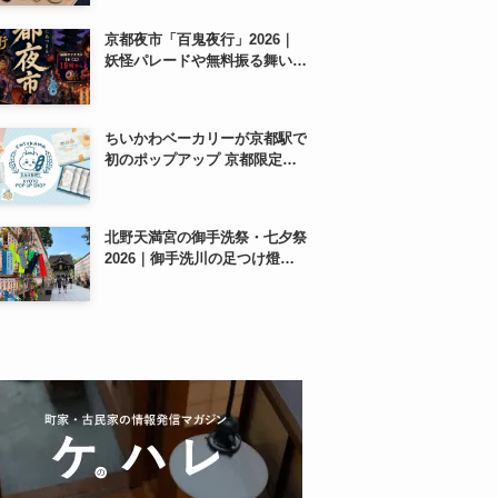
紹介
京都夜市「百鬼夜行」2026｜
妖怪パレードや無料振る舞いを
東本願寺前で開催
ちいかわベーカリーが京都駅で
初のポップアップ 京都限定
「ふわふわおたべキャラメル」
も、8月13日から
北野天満宮の御手洗祭・七夕祭
2026｜御手洗川の足つけ燈明
神事で涼む夏の夜