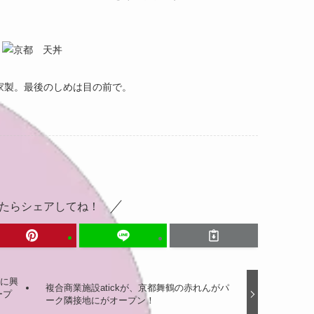
家製。最後のしめは目の前で。
たらシェアしてね！
グに興
複合商業施設atickが、京都舞鶴の赤れんがパ
ープ
ーク隣接地にがオープン！