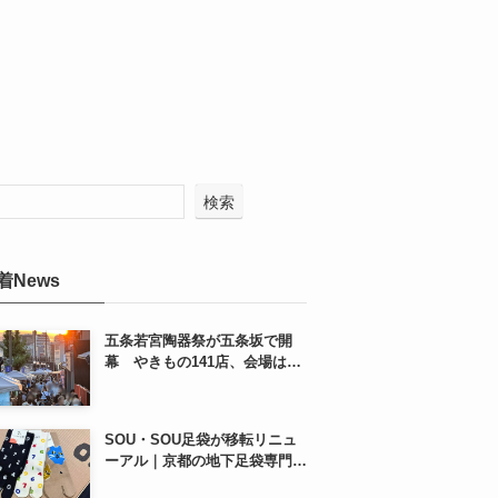
検索
着News
五条若宮陶器祭が五条坂で開
幕 やきもの141店、会場は五
条通の南側にも拡大
SOU・SOU足袋が移転リニュ
ーアル｜京都の地下足袋専門店
を取材、人気商品や京都土産も