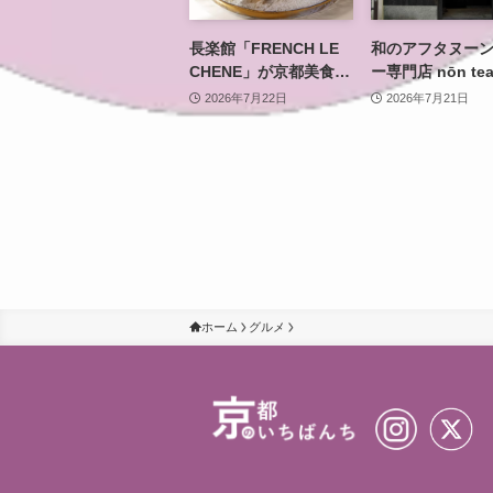
長楽館「FRENCH LE
和のアフタヌー
CHENE」が京都美食め
ー専門店 nōn te
ぐり2026夏に参加 丹
ceremony 東山
2026年7月22日
2026年7月21日
波牛の限定コースを重
プン セルフリ
要文化財の洋館で
ションした町家
な茶の時間を
ホーム
グルメ