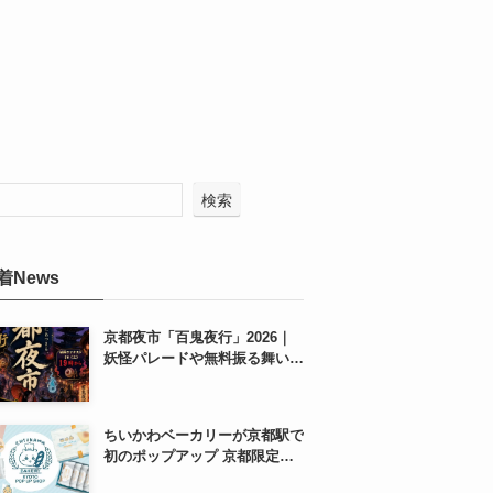
検索
着News
京都夜市「百鬼夜行」2026｜
妖怪パレードや無料振る舞いを
東本願寺前で開催
ちいかわベーカリーが京都駅で
初のポップアップ 京都限定
「ふわふわおたべキャラメル」