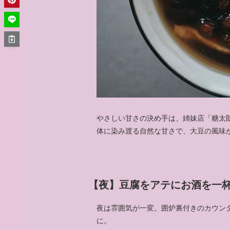
やさしい甘さの決め手は、姉妹店「糖太
体に染み渡る自然な甘さで、大豆の風味
【夜】豆腐をアテにお酒を一杯
夜は雰囲気が一変。囲炉裏付きのカウン
に。