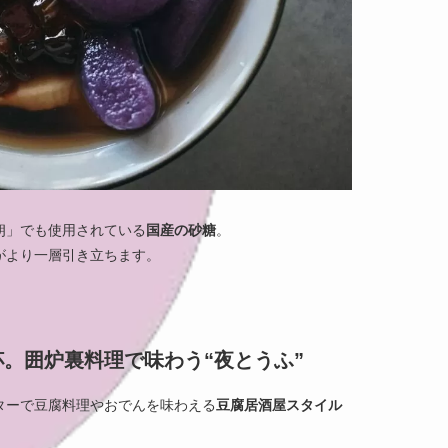
朗」でも使用されている
国産の砂糖
。
がより一層引き立ちます。
。囲炉裏料理で味わう“夜とうふ”
ターで豆腐料理やおでんを味わえる
豆腐居酒屋スタイル