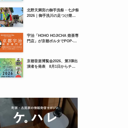
も、8月13日から
北野天満宮の御手洗祭・七夕祭
2026｜御手洗川の足つけ燈明
神事で涼む夏の夜
宇治「HOHO HOJICHA 焙茶専
門店」が京都ポルタでPOP-
UP、8月5日から14日間
京都音楽博覧会2026、第3弾出
演者を発表 8月1日からチケ
ット2次プレオーダー開始 梅
小路公園で10月開催