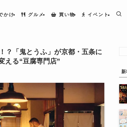
でかけ
グルメ
買い物
イベント
！？「鬼とうふ」が京都・五条に
変える“豆腐専門店”
新