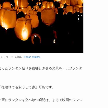
タンリリース（出典：
Press Walker
）
ったランタン祭りを彷彿とさせる光景を、LEDランタ
子様連れでも安心して参加可能です。
一斉にランタンを空へ放つ瞬間は、まるで映画のワンシ