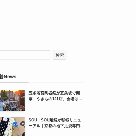
検索
着News
五条若宮陶器祭が五条坂で開
幕 やきもの141店、会場は五
条通の南側にも拡大
SOU・SOU足袋が移転リニュ
ーアル｜京都の地下足袋専門店
を取材、人気商品や京都土産も