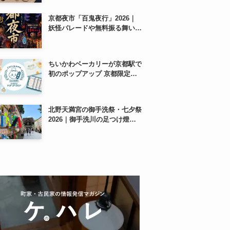
紹介
京都夜市「百鬼夜行」2026｜
妖怪パレードや無料振る舞いを
東本願寺前で開催
ちいかわベーカリーが京都駅で
初のポップアップ 京都限定
「ふわふわおたべキャラメル」
も、8月13日から
北野天満宮の御手洗祭・七夕祭
2026｜御手洗川の足つけ燈明
神事で涼む夏の夜