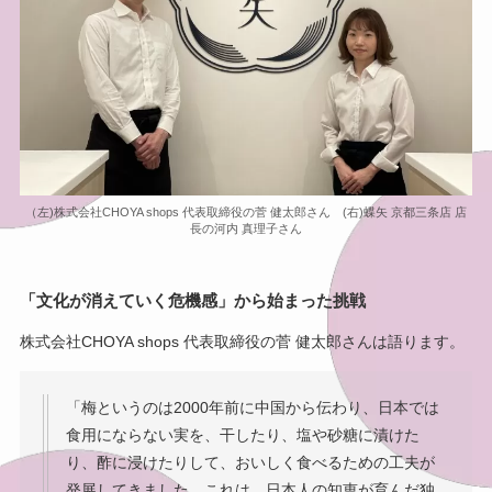
（左)株式会社CHOYA shops 代表取締役の菅 健太郎さん (右)蝶矢 京都三条店 店
長の河内 真理子さん
「文化が消えていく危機感」から始まった挑戦
株式会社CHOYA shops 代表取締役の菅 健太郎さんは語ります。
「梅というのは2000年前に中国から伝わり、日本では
食用にならない実を、干したり、塩や砂糖に漬けた
り、酢に浸けたりして、おいしく食べるための工夫が
発展してきました。これは、日本人の知恵が育んだ独