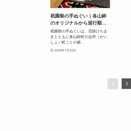
祇園祭の手ぬぐい｜各山鉾
のオリジナルから巡行順手
ぬぐいまで、買える場所も
祇園祭の手ぬぐいは、厄除けちま
紹介
きとともに各山鉾町の会所（かい
しょ／町ごとの拠...
2026年7月16日
1
2