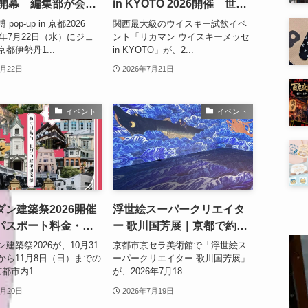
が開幕 編集部が会場
in KYOTO 2026開催 世界
けた限定文具や人気
のウイスキーが京都に集ま
pop-up in 京都2026
関西最大級のウイスキー試飲イベ
を紹介
る関西最大級イベント
6年7月22日（水）にジェ
ント「リカマン ウイスキーメッセ
都伊勢丹1...
in KYOTO」が、2...
7月22日
2026年7月21日
イベント
イベント
ン建築祭2026開催
浮世絵スーパークリエイタ
パスポート料金・見
ー 歌川国芳展｜京都で約
・早割情報まとめ
200点と没入型アートを体験
建築祭2026が、10月31
京都市京セラ美術館で「浮世絵ス
から11月8日（日）までの
ーパークリエイター 歌川国芳展」
都市内1...
が、2026年7月18...
7月20日
2026年7月19日