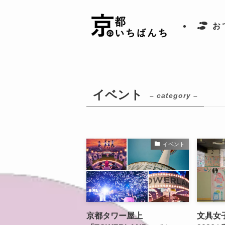
お
イベント
– category –
イベント
京都タワー屋上
文具女子博