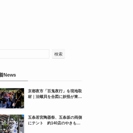
検索
着News
京都夜市「百鬼夜行」を現地取
材｜法螺貝を合図に妖怪が東本
願寺前を練り歩く
五条若宮陶器祭、五条坂の両側
にテント 約140店のやきもの
市を歩いてきた