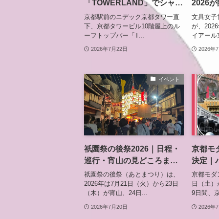
「TOWERLAND」でシャボ
2026
ン玉パフォーマンス初開
で見つ
京都駅前のニデック京都タワー直
文具女子博 
催 8月8日の夜に幻想ステ
ブース
下、京都タワービル10階屋上のル
が、202
ーフトップバー「T...
イアール京
ージ、夏イベントは8月15日
まで
2026年7月22日
2026年
イベント
祇園祭の後祭2026｜日程・
京都モダ
巡行・宵山の見どころまと
決定｜
め
どころ
祇園祭の後祭（あとまつり）は、
京都モダン
2026年は7月21日（火）から23日
日（土）
（木）が宵山、24日...
9日間、京
2026年7月20日
2026年