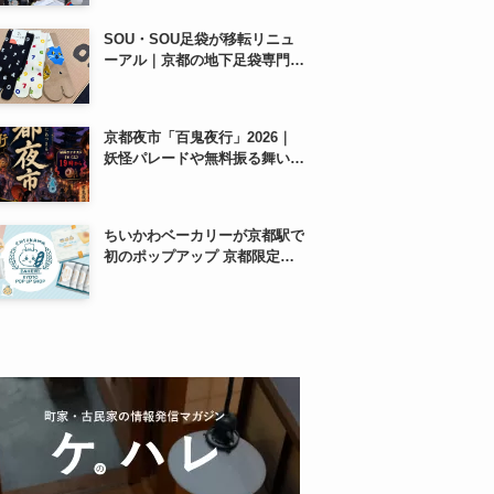
SOU・SOU足袋が移転リニュ
ーアル｜京都の地下足袋専門店
を取材、人気商品や京都土産も
紹介
京都夜市「百鬼夜行」2026｜
妖怪パレードや無料振る舞いを
東本願寺前で開催
ちいかわベーカリーが京都駅で
初のポップアップ 京都限定
「ふわふわおたべキャラメル」
も、8月13日から