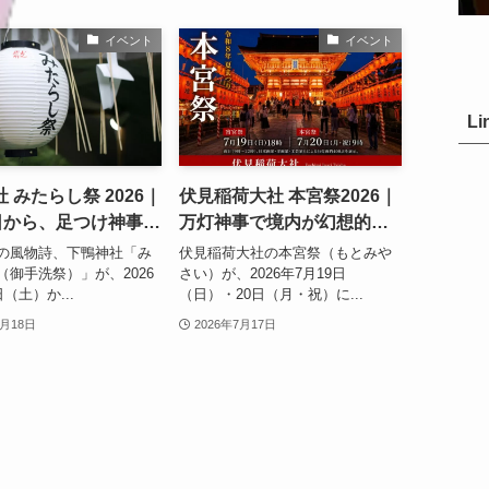
イベント
イベント
Li
 みたらし祭 2026｜
伏見稲荷大社 本宮祭2026｜
8日から、足つけ神事で
万灯神事で境内が幻想的
災を祈る夏の京都
に。宵宮祭の見どころや日
の風物詩、下鴨神社「み
伏見稲荷大社の本宮祭（もとみや
程を紹介
（御手洗祭）」が、2026
さい）が、2026年7月19日
日（土）か...
（日）・20日（月・祝）に...
7月18日
2026年7月17日