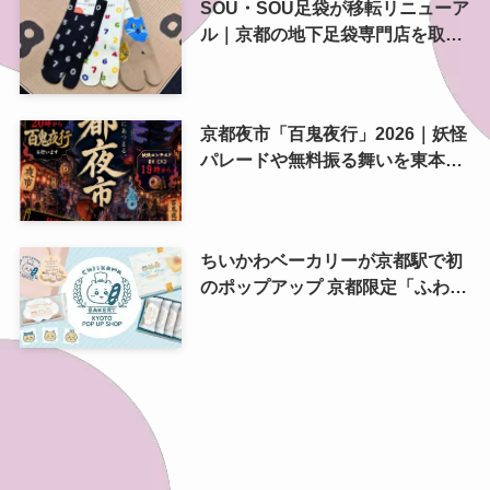
SOU・SOU足袋が移転リニューア
ル｜京都の地下足袋専門店を取
材、人気商品や京都土産も紹介
京都夜市「百鬼夜行」2026｜妖怪
パレードや無料振る舞いを東本願
寺前で開催
ちいかわベーカリーが京都駅で初
のポップアップ 京都限定「ふわふ
わおたべキャラメル」も、8月13
日から