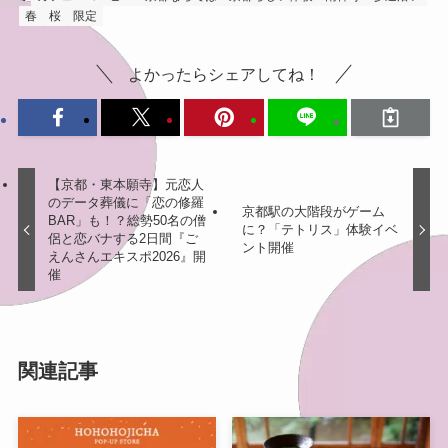
春
桜
限定
よかったらシェアしてね！
【京都・東本願寺】元恋人
のデータ葬儀に「恋の修羅
京都駅の大階段がゲーム
BAR」も！？総勢50名の僧
に？「テトリス」体験イベ
侶と恋バナする2日間『ご
ント開催
えんさんエキスポ2026』開
催
関連記事