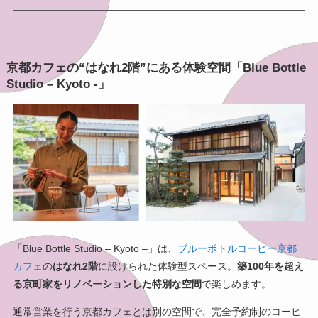
京都カフェの“はなれ2階”にある体験空間「Blue Bottle
Studio – Kyoto -」
「Blue Bottle Studio – Kyoto –」は、
ブルーボトルコーヒー京都
カフェ
の
はなれ2階
に設けられた体験型スペース。
築100年を超え
る京町家をリノベーションした特別な空間
で楽しめます。
通常営業を行う京都カフェとは別の空間で、完全予約制のコーヒ