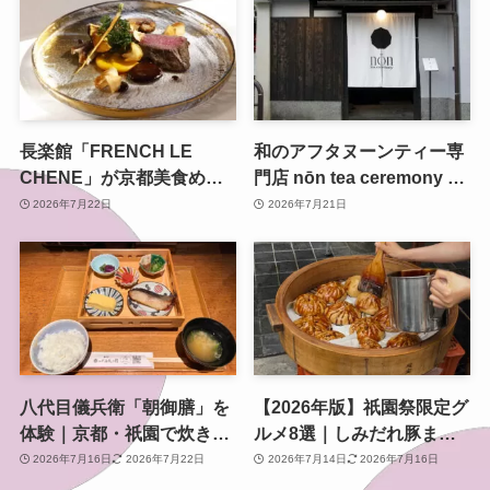
長楽館「FRENCH LE
和のアフタヌーンティー専
CHENE」が京都美食めぐ
門店 nōn tea ceremony 東
り2026夏に参加 丹波牛の
山がオープン セルフリノ
2026年7月22日
2026年7月21日
限定コースを重要文化財の
ベーションした町家で新た
洋館で
な茶の時間を
八代目儀兵衛「朝御膳」を
【2026年版】祇園祭限定グ
体験｜京都・祇園で炊きた
ルメ8選｜しみだれ豚ま
て土鍋ごはんと黄金のおこ
ん・行者餅から宵山限定ス
2026年7月16日
2026年7月22日
2026年7月14日
2026年7月16日
げを味わう朝時間
イーツまで