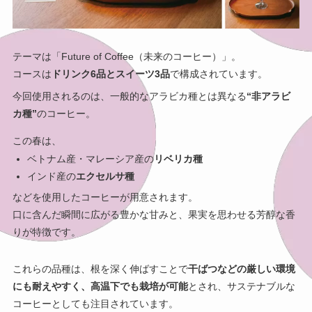
テーマは「Future of Coffee（未来のコーヒー）」。
コースは
ドリンク6品とスイーツ3品
で構成されています。
今回使用されるのは、一般的なアラビカ種とは異なる
“非アラビ
カ種”
のコーヒー。
この春は、
ベトナム産・マレーシア産の
リベリカ種
インド産の
エクセルサ種
などを使用したコーヒーが用意されます。
口に含んだ瞬間に広がる豊かな甘みと、果実を思わせる芳醇な香
りが特徴です。
これらの品種は、根を深く伸ばすことで
干ばつなどの厳しい環境
にも耐えやすく、高温下でも栽培が可能
とされ、サステナブルな
コーヒーとしても注目されています。