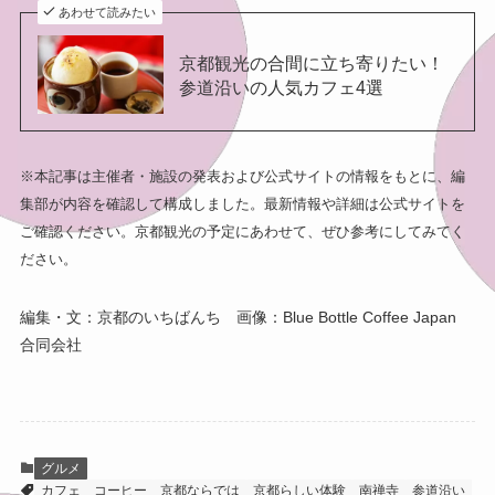
あわせて読みたい
京都観光の合間に立ち寄りたい！
参道沿いの人気カフェ4選
※本記事は主催者・施設の発表および公式サイトの情報をもとに、編
集部が内容を確認して構成しました。最新情報や詳細は公式サイトを
ご確認ください。京都観光の予定にあわせて、ぜひ参考にしてみてく
ださい。
編集・文：京都のいちばんち 画像：Blue Bottle Coffee Japan
合同会社
グルメ
カフェ
コーヒー
京都ならでは
京都らしい体験
南禅寺
参道沿い