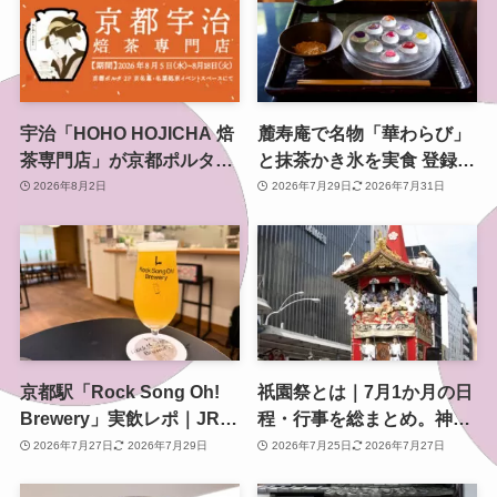
宇治「HOHO HOJICHA 焙
麓寿庵で名物「華わらび」
茶専門店」が京都ポルタで
と抹茶かき氷を実食 登録有
POP-UP、8月5日から14日
形文化財で味わう京都時間
2026年8月2日
2026年7月29日
2026年7月31日
間
京都駅「Rock Song Oh!
祇園祭とは｜7月1か月の日
Brewery」実飲レポ｜JR東
程・行事を総まとめ。神幸
海グループ初の自社醸造ク
祭・山鉾巡行・還幸祭まで
2026年7月27日
2026年7月29日
2026年7月25日
2026年7月27日
ラフトビールを八条口で