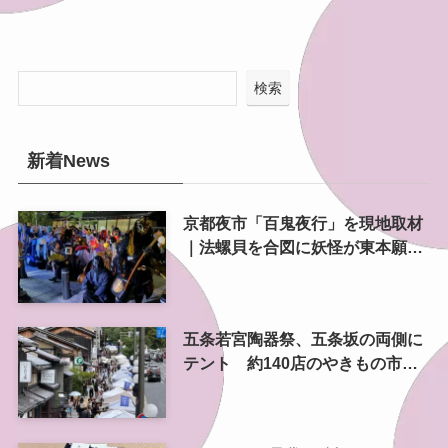
検索
新着News
京都夜市「百鬼夜行」を現地取材
｜法螺貝を合図に妖怪が東本願寺
前を練り歩く
五条若宮陶器祭、五条坂の両側に
テント 約140店のやきもの市を
歩いてきた