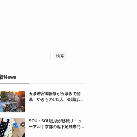
検索
着News
五条若宮陶器祭が五条坂で開
幕 やきもの141店、会場は五
条通の南側にも拡大
SOU・SOU足袋が移転リニュ
ーアル｜京都の地下足袋専門店
を取材、人気商品や京都土産も