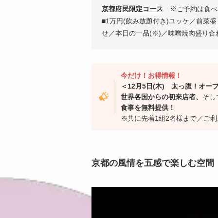
京都府民限定コース
※ご予約は食べロ
■1万円(飲み放題付き)ユッケ／前菜
せ／本日の一品(※)／味噌焼肉盛り合
今だけ！お得情報！
＜12月5日(木) 太っ腹！オ
世界各国からの初来店者、
そし
食事を無料提供！
※共に先着1組2名様まで／ご
京都の風情を五感で楽しむ空間