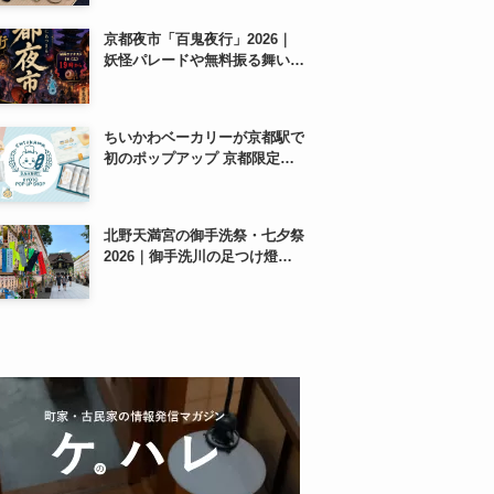
紹介
京都夜市「百鬼夜行」2026｜
妖怪パレードや無料振る舞いを
東本願寺前で開催
ちいかわベーカリーが京都駅で
初のポップアップ 京都限定
「ふわふわおたべキャラメル」
も、8月13日から
北野天満宮の御手洗祭・七夕祭
2026｜御手洗川の足つけ燈明
神事で涼む夏の夜