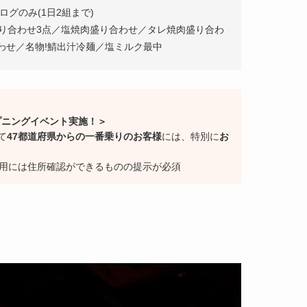
グのみ(1日2組まで)
盛り合わせ3点／塩焼肉盛り合わせ／タレ焼肉盛り合わ
わせ／名物!鯖出汁冷麺／塩ミルク最中
ープニングイベント実施！＞
て
47都道府県からの一番乗りのお客様
には、特別に
お
利用には住所確認ができるものの提示が必須