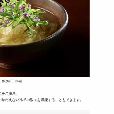
名物!鯖出汁冷麺
スをご用意。
か味わえない逸品の数々を堪能することもできます。