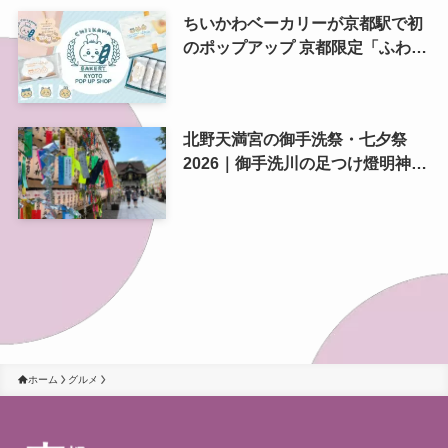
ちいかわベーカリーが京都駅で初
のポップアップ 京都限定「ふわふ
わおたべキャラメル」も、8月13
日から
北野天満宮の御手洗祭・七夕祭
2026｜御手洗川の足つけ燈明神事
で涼む夏の夜
ホーム
グルメ