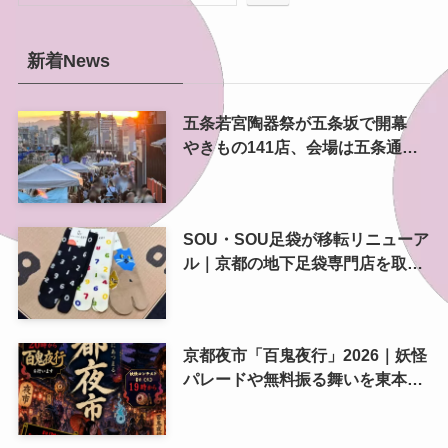
新着News
五条若宮陶器祭が五条坂で開幕
やきもの141店、会場は五条通の
南側にも拡大
SOU・SOU足袋が移転リニューア
ル｜京都の地下足袋専門店を取
材、人気商品や京都土産も紹介
京都夜市「百鬼夜行」2026｜妖怪
パレードや無料振る舞いを東本願
寺前で開催