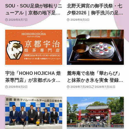
SOU・SOU足袋が移転リニ
北野天満宮の御手洗祭・七
ューアル｜京都の地下足袋
夕祭2026｜御手洗川の足つ
専門店を取材、人気商品や
け燈明神事で涼む夏の夜
2026年8月7日
2026年8月3日
京都土産も紹介
宇治「HOHO HOJICHA 焙
麓寿庵で名物「華わらび」
茶専門店」が京都ポルタで
と抹茶かき氷を実食 登録有
POP-UP、8月5日から14日
形文化財で味わう京都時間
2026年8月2日
2026年7月29日
2026年7月31日
間