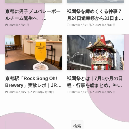
京都に男子プロバレーボー
祇園祭を締めくくる神事 7
ルチーム誕生へ
月24日還幸祭から31日まで
「KYOTO VALLEY」始
のスケジュールと見どころ
2026年7月28日
2026年7月28日
2026年7月30日
動、学生主体で2027年Vリ
ーグ参入目指す
京都駅「Rock Song Oh!
祇園祭とは｜7月1か月の日
Brewery」実飲レポ｜JR東
程・行事を総まとめ。神幸
海グループ初の自社醸造ク
祭・山鉾巡行・還幸祭まで
2026年7月27日
2026年7月29日
2026年7月25日
2026年7月27日
ラフトビールを八条口で
検索