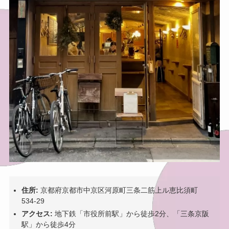
住所:
京都府京都市中京区河原町三条二筋上ル恵比須町
534-29
アクセス:
地下鉄「市役所前駅」から徒歩2分、「三条京阪
駅」から徒歩4分