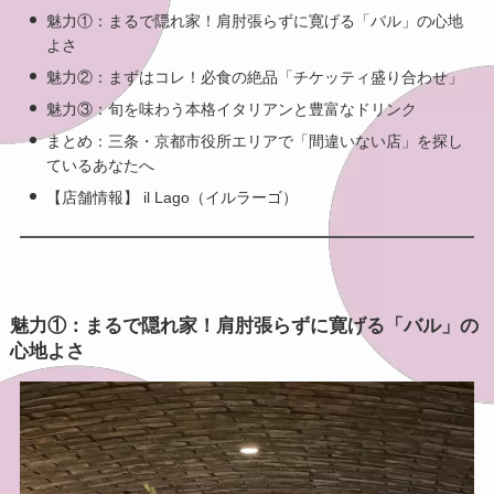
魅力①：まるで隠れ家！肩肘張らずに寛げる「バル」の心地
よさ
魅力②：まずはコレ！必食の絶品「チケッティ盛り合わせ」
魅力③：旬を味わう本格イタリアンと豊富なドリンク
まとめ：三条・京都市役所エリアで「間違いない店」を探し
ているあなたへ
【店舗情報】 il Lago（イルラーゴ）
魅力①：まるで隠れ家！肩肘張らずに寛げる「バル」の
心地よさ