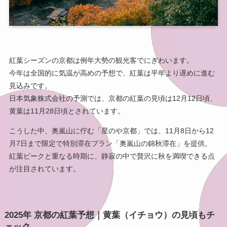
紅葉シーズンの京都は例年大勢の観光客でにぎわいます。
今年は全国的に気温が高めの予想で、紅葉は平年より遅めに進む
見込みです。
日本気象株式会社の予測では、京都の紅葉の見頃は12月12日頃、
黄葉は11月28日頃とされています。
こうした中、奥嵐山に佇む「星のや京都」では、11月8日から12
月7日まで限定で特別滞在プラン「奥嵐山の錦秋滞在」を提供。
紅葉ピークと重なる時期に、静寂の中で贅沢に秋を満喫できる点
が注目されています。
2025年 京都の紅葉予想｜黄葉（イチョウ）の見頃もチ
ェック