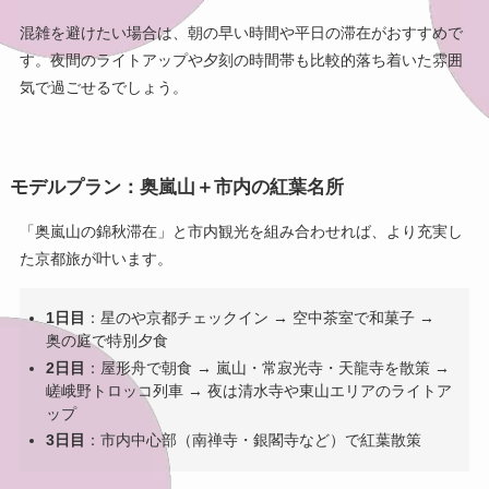
混雑を避けたい場合は、朝の早い時間や平日の滞在がおすすめで
す。夜間のライトアップや夕刻の時間帯も比較的落ち着いた雰囲
気で過ごせるでしょう。
モデルプラン：奥嵐山＋市内の紅葉名所
「奥嵐山の錦秋滞在」と市内観光を組み合わせれば、より充実し
た京都旅が叶います。
1日目
：星のや京都チェックイン → 空中茶室で和菓子 →
奥の庭で特別夕食
2日目
：屋形舟で朝食 → 嵐山・常寂光寺・天龍寺を散策 →
嵯峨野トロッコ列車 → 夜は清水寺や東山エリアのライトア
ップ
3日目
：市内中心部（南禅寺・銀閣寺など）で紅葉散策