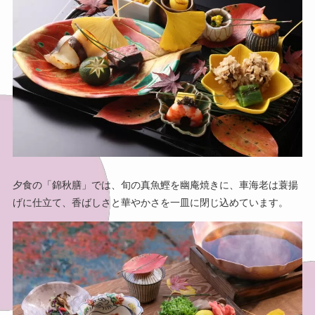
夕食の「錦秋膳」では、旬の真魚鰹を幽庵焼きに、車海老は蓑揚
げに仕立て、香ばしさと華やかさを一皿に閉じ込めています。