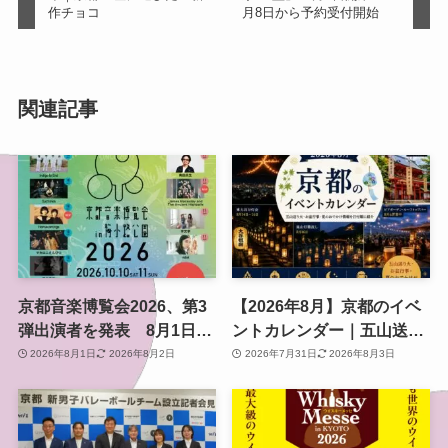
作チョコ
月8日から予約受付開始
関連記事
京都音楽博覧会2026、第3
【2026年8月】京都のイベ
弾出演者を発表 8月1日か
ントカレンダー｜五山送り
らチケット2次プレオーダ
火・お盆行事・夏のおでか
2026年8月1日
2026年8月2日
2026年7月31日
2026年8月3日
ー開始 梅小路公園で10月
け情報を日付順に紹介
開催