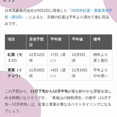
日本気象株式会社が9月2日に発表した「
2025年紅葉・黄葉見頃予
想（第1回）
」によると、京都の紅葉は平年より遅れて進む見込
みです。
項目
見頃予想
平年差
平年値
備考
日
紅葉（モ
12月12日
+7日（遅
12月5日
例年より
ミジ）
頃
い）
頃
遅く進行
黄葉（イ
11月28日
+4日（遅
11月24日
平年より
チョウ）
頃
い）
頃
やや遅い
この予想から、
11月下旬から12月中旬
が最も鮮やかな景観を楽し
める時期になりそうです。「奥嵐山の錦秋滞在」の後半（11月下
旬～12月初旬）は、紅葉と黄葉が重なるベストタイミングになる
でしょう。