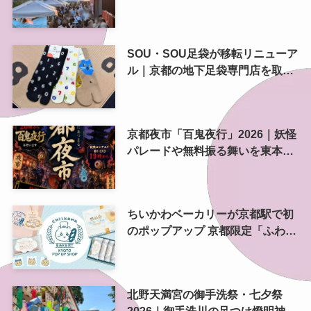
南側にも拡大
SOU・SOU足袋が移転リニューア
ル｜京都の地下足袋専門店を取
材、人気商品や京都土産も紹介
京都夜市「百鬼夜行」2026｜妖怪
パレードや無料振る舞いを東本願
寺前で開催
ちいかわベーカリーが京都駅で初
のポップアップ 京都限定「ふわふ
わおたべキャラメル」も、8月13
日から
北野天満宮の御手洗祭・七夕祭