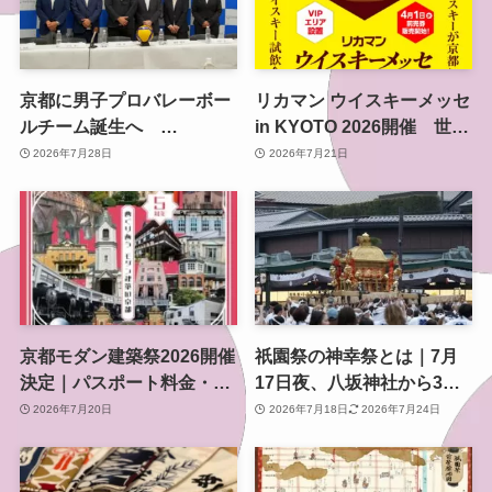
京都に男子プロバレーボー
リカマン ウイスキーメッセ
ルチーム誕生へ
in KYOTO 2026開催 世界
「KYOTO VALLEY」始
のウイスキーが京都に集ま
2026年7月28日
2026年7月21日
動、学生主体で2027年Vリ
る関西最大級イベント
ーグ参入目指す
京都モダン建築祭2026開催
祇園祭の神幸祭とは｜7月
決定｜パスポート料金・見
17日夜、八坂神社から3基
どころ・早割情報まとめ
の神輿が渡る祭りの中心と
2026年7月20日
2026年7月18日
2026年7月24日
なる神事