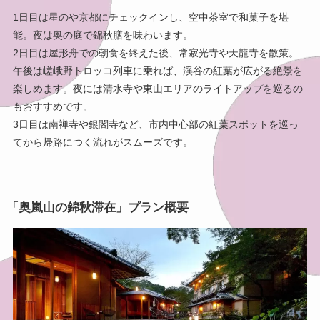
1日目は星のや京都にチェックインし、空中茶室で和菓子を堪
能。夜は奥の庭で錦秋膳を味わいます。
2日目は屋形舟での朝食を終えた後、常寂光寺や天龍寺を散策。
午後は嵯峨野トロッコ列車に乗れば、渓谷の紅葉が広がる絶景を
楽しめます。夜には清水寺や東山エリアのライトアップを巡るの
もおすすめです。
3日目は南禅寺や銀閣寺など、市内中心部の紅葉スポットを巡っ
てから帰路につく流れがスムーズです。
「奥嵐山の錦秋滞在」
プラン概要