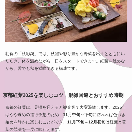
朝食の「秋彩鍋」では、秋鱧や彩り豊かな野菜を出汁とともにい
ただき、体を温めながら一日をスタートできます。紅葉を眺めな
がら、舌でも秋を満喫できる構成です。
京都紅葉2025を楽しむコツ｜混雑回避とおすすめ時期
京都の紅葉は、見頃を迎えると観光客で大変混雑します。2025年
はやや遅めの進行予想のため、
11月中旬～下旬
に訪れれば色づき
始めを静かに楽しむことができ、
11月下旬～12月初旬
は紅葉と黄
葉の競演を一度に味わえます。