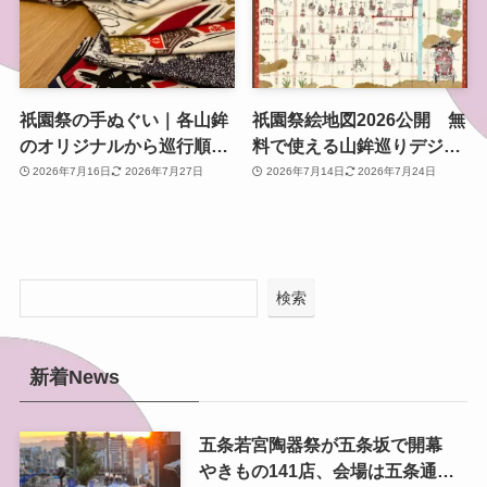
祇園祭の手ぬぐい｜各山鉾
祇園祭絵地図2026公開 無
のオリジナルから巡行順手
料で使える山鉾巡りデジタ
ぬぐいまで、買える場所も
ルマップ【前祭・後祭対
2026年7月16日
2026年7月27日
2026年7月14日
2026年7月24日
紹介
応】
検索
新着News
五条若宮陶器祭が五条坂で開幕
やきもの141店、会場は五条通の