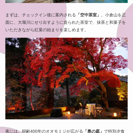
まずは、チェックイン後に案内される
「空中茶室」
。小倉山を正
面に、大堰川にせり出すように造られた茶室で、抹茶と和菓子を
いただきながら紅葉の始まりを楽しめます。
夜には、樹齢400年のオオモミジが広がる
「奥の庭」
で特別夕食