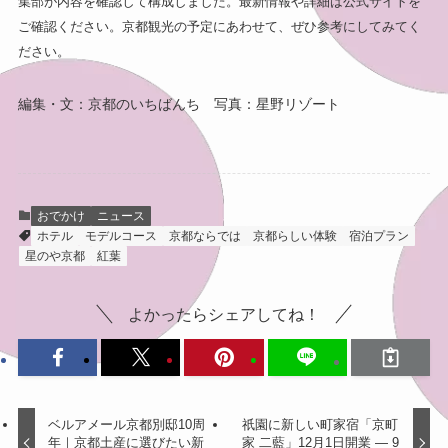
集部が内容を確認して構成しました。最新情報や詳細は公式サイトを
ご確認ください。京都観光の予定にあわせて、ぜひ参考にしてみてく
ださい。
編集・文：京都のいちばんち 写真：星野リゾート
おでかけ
ニュース
ホテル
モデルコース
京都ならでは
京都らしい体験
宿泊プラン
星のや京都
紅葉
よかったらシェアしてね！
ベルアメール京都別邸10周
祇園に新しい町家宿「京町
年｜京都土産に選びたい新
家 二藍」12月1日開業 ― 9