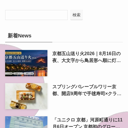
検索
新着News
京都五山送り火2026｜8月16日の
夜、大文字から鳥居形へ順に灯る
精霊送り
スプリングバレーブルワリー京
都、開店9周年で手毬寿司×クラフ
トビール 9月6日に一日限りのペ
アリングイベント
「ユニクロ 京都」河原町通りに11
月6日オープン 京都初のグローバ