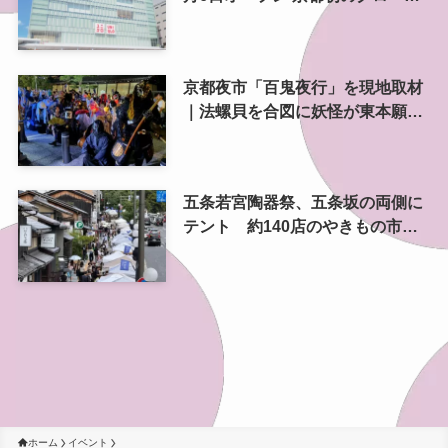
ル旗艦店、京都最大店をリニュー
アル
京都夜市「百鬼夜行」を現地取材
｜法螺貝を合図に妖怪が東本願寺
前を練り歩く
五条若宮陶器祭、五条坂の両側に
テント 約140店のやきもの市を
歩いてきた
ホーム
イベント