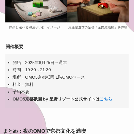
抹茶と選べる和菓子3種（イメージ）
お座敷遊びの定番「金毘羅船船」を体験
開催概要
開始：2025年8月25日～通年
時間：19:30～21:30
場所：OMO5京都祇園 1階OMOベース
料金：無料
予約不要
OMO5京都祇園 by 星野リゾート公式サイトは
こちら
まとめ：夜のOMOで京都文化を満喫