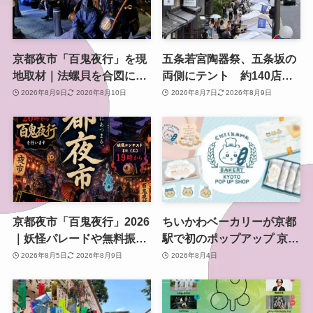
京都夜市「百鬼夜行」を現
五条若宮陶器祭、五条坂の
地取材｜法螺貝を合図に妖
両側にテント 約140店の
怪が東本願寺前を練り歩く
やきもの市を歩いてきた
2026年8月9日
2026年8月10日
2026年8月7日
2026年8月9日
京都夜市「百鬼夜行」2026
ちいかわベーカリーが京都
｜妖怪パレードや無料振る
駅で初のポップアップ 京都
舞いを東本願寺前で開催
限定「ふわふわおたべキャ
2026年8月5日
2026年8月9日
2026年8月4日
ラメル」も、8月13日から