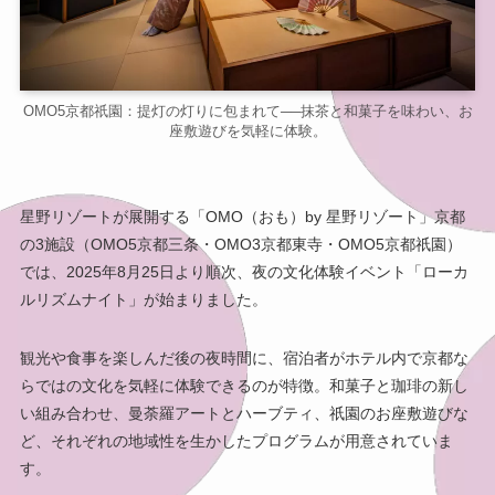
OMO5京都祇園：提灯の灯りに包まれて──抹茶と和菓子を味わい、お
座敷遊びを気軽に体験。
星野リゾートが展開する「OMO（おも）by 星野リゾート」京都
の3施設（OMO5京都三条・OMO3京都東寺・OMO5京都祇園）
では、2025年8月25日より順次、夜の文化体験イベント「ローカ
ルリズムナイト」が始まりました。
観光や食事を楽しんだ後の夜時間に、宿泊者がホテル内で京都な
らではの文化を気軽に体験できるのが特徴。和菓子と珈琲の新し
い組み合わせ、曼荼羅アートとハーブティ、祇園のお座敷遊びな
ど、それぞれの地域性を生かしたプログラムが用意されていま
す。