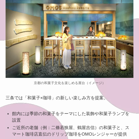
京都の和菓子文化を楽しめる屋台（イメージ）
三条では「和菓子×珈琲」の新しい楽しみ方を提案。
館内には季節の和菓子をテーマにした装飾や和菓子ランプを
設置
ご近所の老舗（例：二條若狭屋、鶴屋吉信）の和菓子と、ス
マート珈琲店直伝のドリップ珈琲をOMOレンジャーが提供