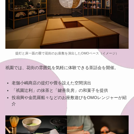
提灯と床一面の畳で花街のお座敷を演出したOMOベース（イメージ）
祇園では、花街の雰囲気を気軽に体験できる茶話会を開催。
老舗小嶋商店の提灯や畳を設えた空間演出
「祇園辻利」の抹茶と「鍵善良房」の和菓子を提供
投扇興や金毘羅船々などのお座敷遊びをOMOレンジャーが紹
介