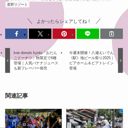
星野リゾート
よかったらシェアしてね！
koe donuts kyoto「おだん
今週末開催！八瀬えいでん
ごドーナツ」秋限定で6種
《駅》地ビール祭り2025｜
登場｜人気バナナジュース
ビアホーム＆ビアトレイン
も新フレーバー発売
登場
関連記事