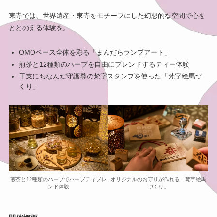
東寺では、世界遺産・東寺をモチーフにした幻想的な空間で心を
ととのえる体験を。
OMOベース全体を彩る「まんだらランプアート」
煎茶と12種類のハーブを自由にブレンドするティー体験
干支にちなんだ守護尊の梵字スタンプを使った「梵字絵馬づ
くり」
煎茶と12種類のハーブでハーブティブレ
オリジナルのお守りが作れる「梵字絵馬
ンド体験
づくり」