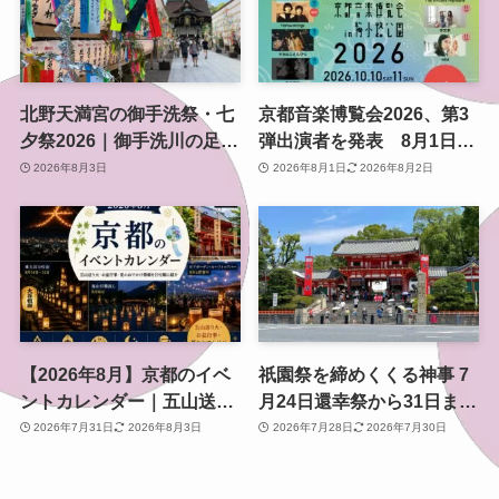
北野天満宮の御手洗祭・七
京都音楽博覧会2026、第3
夕祭2026｜御手洗川の足つ
弾出演者を発表 8月1日か
け燈明神事で涼む夏の夜
らチケット2次プレオーダ
2026年8月3日
2026年8月1日
2026年8月2日
ー開始 梅小路公園で10月
開催
【2026年8月】京都のイベ
祇園祭を締めくくる神事 7
ントカレンダー｜五山送り
月24日還幸祭から31日まで
火・お盆行事・夏のおでか
のスケジュールと見どころ
2026年7月31日
2026年8月3日
2026年7月28日
2026年7月30日
け情報を日付順に紹介