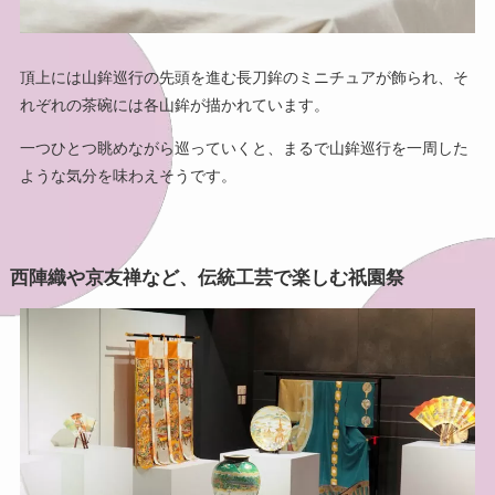
頂上には山鉾巡行の先頭を進む長刀鉾のミニチュアが飾られ、そ
れぞれの茶碗には各山鉾が描かれています。
一つひとつ眺めながら巡っていくと、まるで山鉾巡行を一周した
ような気分を味わえそうです。
西陣織や京友禅など、伝統工芸で楽しむ祇園祭