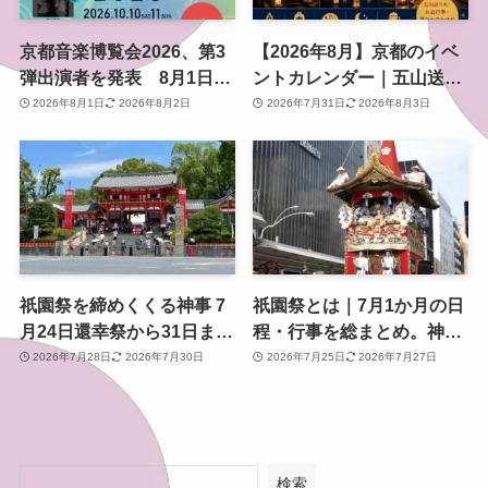
京都音楽博覧会2026、第3
【2026年8月】京都のイベ
弾出演者を発表 8月1日か
ントカレンダー｜五山送り
らチケット2次プレオーダ
火・お盆行事・夏のおでか
2026年8月1日
2026年8月2日
2026年7月31日
2026年8月3日
ー開始 梅小路公園で10月
け情報を日付順に紹介
開催
祇園祭を締めくくる神事 7
祇園祭とは｜7月1か月の日
月24日還幸祭から31日まで
程・行事を総まとめ。神幸
のスケジュールと見どころ
祭・山鉾巡行・還幸祭まで
2026年7月28日
2026年7月30日
2026年7月25日
2026年7月27日
検索