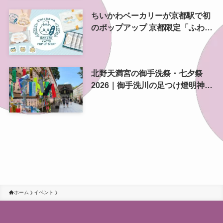
ちいかわベーカリーが京都駅で初
のポップアップ 京都限定「ふわふ
わおたべキャラメル」も、8月13
日から
北野天満宮の御手洗祭・七夕祭
2026｜御手洗川の足つけ燈明神事
で涼む夏の夜
ホーム
イベント