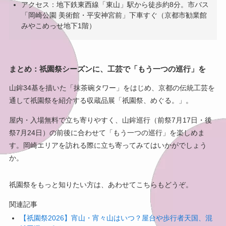
アクセス：地下鉄東西線「東山」駅から徒歩約8分。市バス
「岡崎公園 美術館・平安神宮前」下車すぐ（京都市勧業館
みやこめっせ地下1階）
まとめ：祇園祭シーズンに、工芸で「もう一つの巡行」を
山鉾34基を描いた「抹茶碗タワー」をはじめ、京都の伝統工芸を
通して祇園祭を紹介する収蔵品展「祇園祭、めぐる。」。
屋内・入場無料で立ち寄りやすく、山鉾巡行（前祭7月17日・後
祭7月24日）の前後に合わせて「もう一つの巡行」を楽しめま
す。岡崎エリアを訪れる際に立ち寄ってみてはいかがでしょう
か。
祇園祭をもっと知りたい方は、あわせてこちらもどうぞ。
関連記事
【祇園祭2026】宵山・宵々山はいつ？屋台や歩行者天国、混