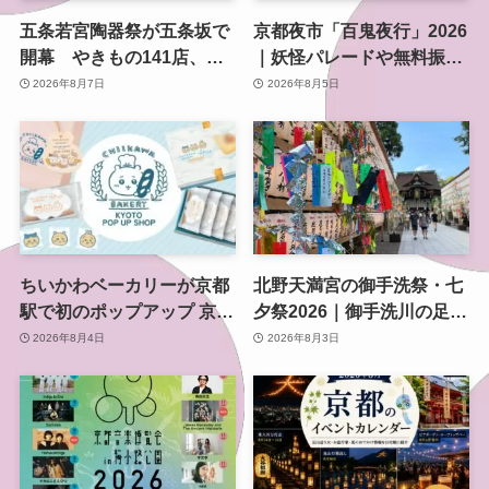
五条若宮陶器祭が五条坂で
京都夜市「百鬼夜行」2026
開幕 やきもの141店、会
｜妖怪パレードや無料振る
場は五条通の南側にも拡大
舞いを東本願寺前で開催
2026年8月7日
2026年8月5日
ちいかわベーカリーが京都
北野天満宮の御手洗祭・七
駅で初のポップアップ 京都
夕祭2026｜御手洗川の足つ
限定「ふわふわおたべキャ
け燈明神事で涼む夏の夜
2026年8月4日
2026年8月3日
ラメル」も、8月13日から