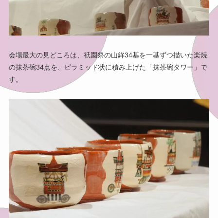
会場最大の見どころは、祇園祭の山鉾34基を一基ずつ描いた楽焼
の抹茶碗34点を、ピラミッド状に積み上げた「抹茶碗タワー」で
す。