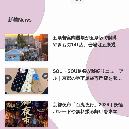
新着News
五条若宮陶器祭が五条坂で開幕
やきもの141店、会場は五条通の
南側にも拡大
SOU・SOU足袋が移転リニューア
ル｜京都の地下足袋専門店を取
材、人気商品や京都土産も紹介
京都夜市「百鬼夜行」2026｜妖怪
パレードや無料振る舞いを東本願
寺前で開催