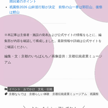
雑回避のポイント
祇園祭2026 山鉾巡行順が決定 前祭の山一番は郭巨山、後祭
は鯉山
※本記事は主催者・施設の発表および公式サイトの情報をもとに、編
集部が内容を確認して構成しました。最新情報や詳細は公式サイトを
ご確認ください。
編集・文：京都のいちばんち／画像提供：京都伝統産業ミュージ
アム
イベント
おでかけ
文化・伝統
京都ならでは
京都らしい体験
京都伝統産業ミュージアム
祇園祭