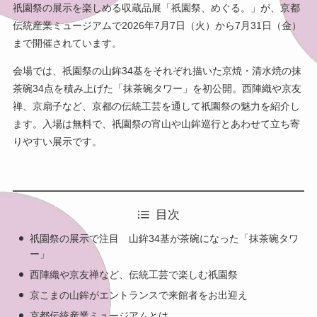
祇園祭の展示を楽しめる収蔵品展「祇園祭、めぐる。」が、京都
伝統産業ミュージアムで2026年7月7日（火）から7月31日（金）
まで開催されています。
会場では、祇園祭の山鉾34基をそれぞれ描いた京焼・清水焼の抹
茶碗34点を積み上げた「抹茶碗タワー」を初公開。西陣織や京友
禅、京扇子など、京都の伝統工芸を通して祇園祭の魅力を紹介し
ます。入場は無料で、祇園祭の宵山や山鉾巡行とあわせて立ち寄
りやすい展示です。
目次
祇園祭の展示で注目 山鉾34基が茶碗になった「抹茶碗タワ
ー」
西陣織や京友禅など、伝統工芸で楽しむ祇園祭
京こまの山鉾がエントランスで来館者をお出迎え
京都伝統産業ミュージアムとは