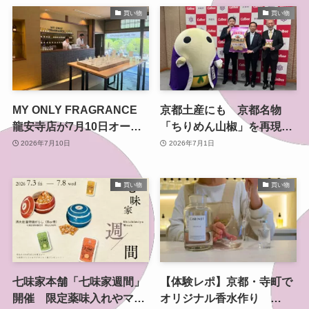
買い物
買い物
MY ONLY FRAGRANCE
京都土産にも 京都名物
龍安寺店が7月10日オープ
「ちりめん山椒」を再現し
ン 京都のオーダーメイド
たポテトチップス 京都の
2026年7月10日
2026年7月1日
香水体験が「きぬかけの
老舗 はれま監修、7月6日か
路」に
ら数量限定発売
買い物
買い物
七味家本舗「七味家週間」
【体験レポ】京都・寺町で
開催 限定薬味入れやマグ
オリジナル香水作り