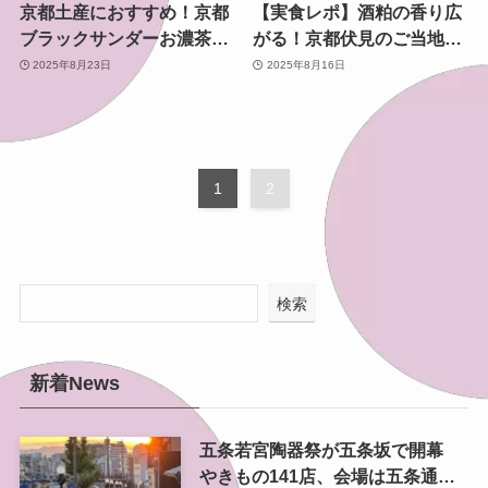
京都土産におすすめ！京都
【実食レポ】酒粕の香り広
ブラックサンダーお濃茶を
がる！京都伏見のご当地カ
実食レポ
ップ麺「京都伏見酒粕ラー
2025年8月23日
2025年8月16日
メン」
1
2
検索
新着News
五条若宮陶器祭が五条坂で開幕
やきもの141店、会場は五条通の