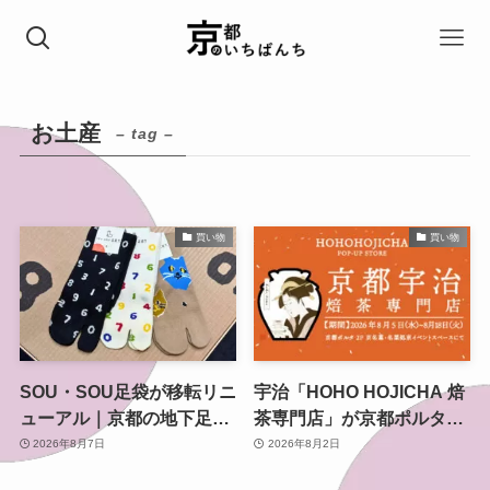
お土産
– tag –
買い物
買い物
SOU・SOU足袋が移転リニ
宇治「HOHO HOJICHA 焙
ューアル｜京都の地下足袋
茶専門店」が京都ポルタで
専門店を取材、人気商品や
POP-UP、8月5日から14日
2026年8月7日
2026年8月2日
京都土産も紹介
間