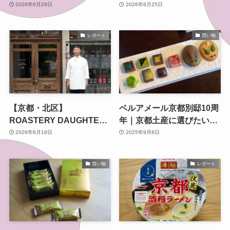
ネットプレゼントも
CABINETで“自分だけの香
2026年6月29日
2026年6月25日
り”を見つけてきた
レポート
買い物
【京都・北区】
ベルアメール京都別邸10周
ROASTERY DAUGHTER /
年｜京都土産に選びたい新
ANTIQUES SONが移転オ
作チョコ
2026年6月18日
2025年9月8日
ープン 店内利用もできる
新店舗へ
買い物
レポート