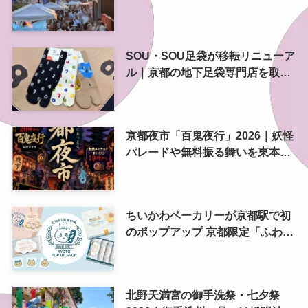
南側にも拡大
SOU・SOU足袋が移転リニューア
ル｜京都の地下足袋専門店を取
材、人気商品や京都土産も紹介
京都夜市「百鬼夜行」2026｜妖怪
パレードや無料振る舞いを東本願
寺前で開催
ちいかわベーカリーが京都駅で初
のポップアップ 京都限定「ふわふ
わおたべキャラメル」も、8月13
日から
北野天満宮の御手洗祭・七夕祭