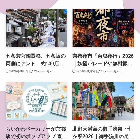
五条若宮陶器祭、五条坂の
京都夜市「百鬼夜行」2026
両側にテント 約140店の
｜妖怪パレードや無料振る
やきもの市を歩いてきた
舞いを東本願寺前で開催
2026年8月7日
2026年8月9日
2026年8月5日
2026年8月9日
ちいかわベーカリーが京都
北野天満宮の御手洗祭・七
駅で初のポップアップ 京都
夕祭2026｜御手洗川の足つ