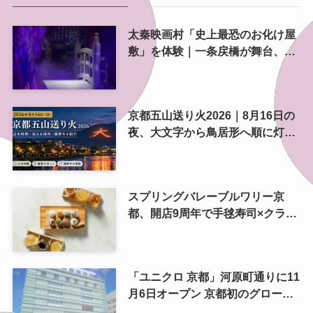
太秦映画村「史上最恐のお化け屋
敷」を体験｜一条戻橋が舞台、怖
さは3段階に
京都五山送り火2026｜8月16日の
夜、大文字から鳥居形へ順に灯る
精霊送り
スプリングバレーブルワリー京
都、開店9周年で手毬寿司×クラフ
トビール 9月6日に一日限りのペ
アリングイベント
「ユニクロ 京都」河原町通りに11
月6日オープン 京都初のグローバ
ル旗艦店、京都最大店をリニュー