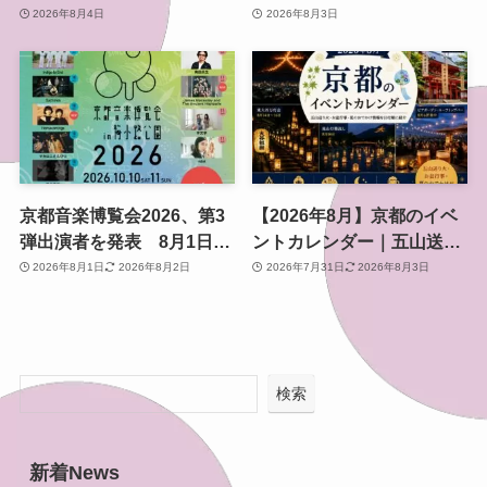
限定「ふわふわおたべキャ
け燈明神事で涼む夏の夜
2026年8月4日
2026年8月3日
ラメル」も、8月13日から
京都音楽博覧会2026、第3
【2026年8月】京都のイベ
弾出演者を発表 8月1日か
ントカレンダー｜五山送り
らチケット2次プレオーダ
火・お盆行事・夏のおでか
2026年8月1日
2026年8月2日
2026年7月31日
2026年8月3日
ー開始 梅小路公園で10月
け情報を日付順に紹介
開催
検索
新着News