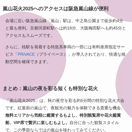
嵐山花火2025へのアクセスは阪急嵐山線が便利
会場に近い阪急嵐山線「嵐山」駅は、中之島公園まで徒歩約4分
と最も便利。京都河原町駅へは約18分、大阪梅田駅へも約45分と
アクセスもスムーズです。
さらに、桂駅を発着する特急系車両の一部には有料座席指定サー
ビス「
PRiVACE
（プライベース）」が導入されており、快適な移
動空間を確保できます。
まとめ：嵐山の夜を彩る短くも特別な花火
「嵐山花火2025」は、秋の夜空を彩る約5分間の特別な花火大会
です。紅葉前の嵐山で、夜観光の魅力を体験できる貴重な機会。
無料エリアから気軽に鑑賞するもよし、特別観覧席や花火鑑賞
船、VIP席で贅沢に楽しむもよし。
自分に合った観覧スタイル
で、この季節ならではの嵐山を味わってみてください。