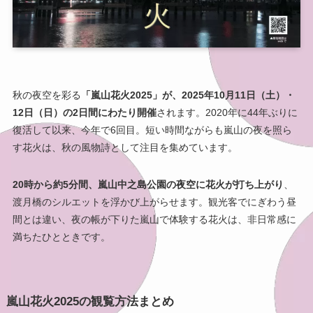
秋の夜空を彩る
「嵐山花火2025」が、2025年10月11日（土）・
12日（日）の2日間にわたり開催
されます。2020年に44年ぶりに
復活して以来、今年で6回目。短い時間ながらも嵐山の夜を照ら
す花火は、秋の風物詩として注目を集めています。
20時から約5分間、嵐山中之島公園の夜空に花火が打ち上がり
、
渡月橋のシルエットを浮かび上がらせます。観光客でにぎわう昼
間とは違い、夜の帳が下りた嵐山で体験する花火は、非日常感に
満ちたひとときです。
嵐山花火2025の観覧方法まとめ