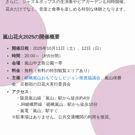
さらに、ジャズ＆ポップスの生演奏やビアガーデンも同時開催。
花火だけでなく、音楽と食事を楽しめる特別な体験となります。
嵐山花火2025の開催概要
開催日程
：2025年10月11日（土）、12日（日）
時間
：20:00～（約5分間）
会場
：嵐山中之島公園一帯
料金
：無料（有料の特別観覧エリアあり）
主催
：
嵯峨嵐山おもてなしビジョン推進協議会
、嵐山保勝
会、京都宿の日花火実行委員会
アクセス
：
・阪急嵐山線「嵐山」駅から徒歩約4分
・JR嵯峨野線「嵯峨嵐山」駅から徒歩10分
・嵐電「嵐山」駅すぐ
※駐車場はありません。公共交通機関の利用を推奨。