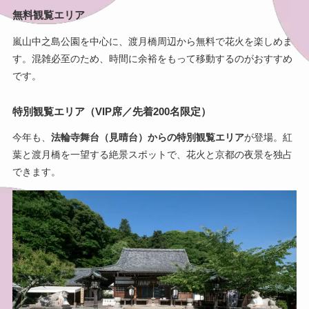
無料観覧エリア
嵐山中之島公園を中心に、渡月橋周辺から無料で花火を楽しめま
す。混雑必至のため、時間に余裕をもって移動するのがおすすめ
です。
特別観覧エリア（VIP席／先着200名限定）
今年も、
法輪寺舞台（見晴台）からの特別観覧エリア
が登場。紅
葉と渡月橋を一望する絶景スポットで、花火と京都の夜景を独占
できます。