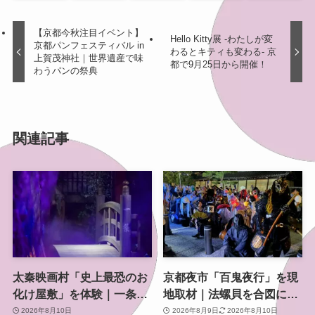
【京都今秋注目イベント】
Hello Kitty展 -わたしが変
京都パンフェスティバル in
わるとキティも変わる- 京
上賀茂神社｜世界遺産で味
都で9月25日から開催！
わうパンの祭典
関連記事
太秦映画村「史上最恐のお
京都夜市「百鬼夜行」を現
化け屋敷」を体験｜一条戻
地取材｜法螺貝を合図に妖
橋が舞台、怖さは3段階に
怪が東本願寺前を練り歩く
2026年8月10日
2026年8月9日
2026年8月10日