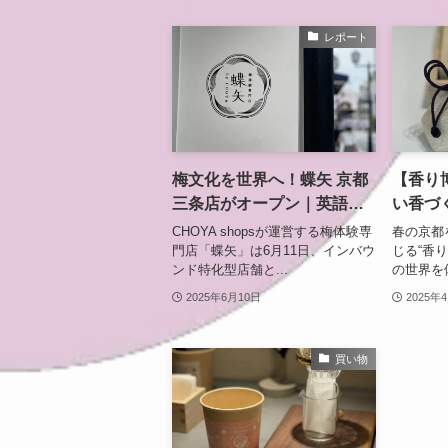
レポート
梅文化を世界へ！蝶矢 京都
【香り博
三条店がオープン｜英語対
い香づ
応で楽しむ100通りの梅体験
ーで“
CHOYA shopsが運営する梅体験専
春の京都
松栄堂
門店「蝶矢」は6月11日、インバウ
じる“香
ンド特化型店舗と...
の世界を体
2025年6月10日
2025年
買い物