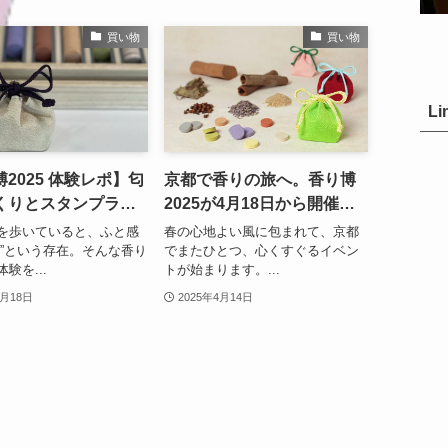
買い物
買い物
Li
2025 体験レポ】匂
京都で香りの旅へ。香り博
くりとスタンプラリ
2025が4月18日から開催！
香りの旅”へ｜京都・
体験型ワークショップや限
を歩いていると、ふと感
春の心地よい風に包まれて、京都
 薫習館
定お香も登場​
り”という存在。そんな香り
でまたひとつ、心くすぐるイベン
験を...
トが始まります。...
4月18日
2025年4月14日