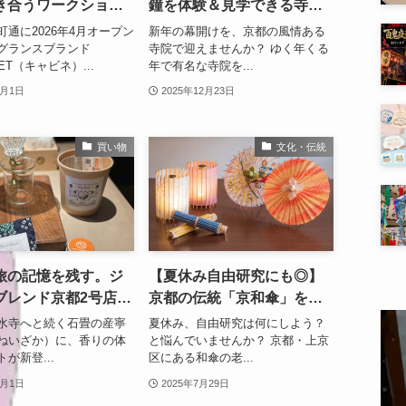
き合うワークショッ
鐘を体験＆見学できる寺院3
りの構造」限定開催
選
町通に2026年4月オープン
新年の幕開けを、京都の風情ある
グランスブランド
寺院で迎えませんか？ ゆく年くる
NET（キャビネ）...
年で有名な寺院を...
6月1日
2025年12月23日
買い物
文化・伝統
旅の記憶を残す。ジ
【夏休み自由研究にも◎】
ブレンド京都2号店が
京都の伝統「京和傘」を職
にオープン！
人の工房で“見て・触れて・
水寺へと続く石畳の産寧
夏休み、自由研究は何にしよう？
つくる”体験を
ねいざか）に、香りの体
と悩んでいませんか？ 京都・上京
が新登...
区にある和傘の老...
8月1日
2025年7月29日