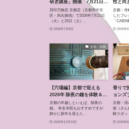
研ぎ講座」開催 7月21日・
性と向
25日、包丁マイスターが直
プ「香
貝印刃物店 京都店（京都市中京
京都・寺
伝
区・烏丸御池）で2026年7月21日
したフレ
（火）と25日（土）...
「CABI
2026年7月8日
2026年
文化・伝統
【穴場編】京都で迎える
香りで
2026年 除夜の鐘を体験＆見
ョンズ
学できる寺院5選
産寧坂
京都の年越しといえば、除夜の
京都・清
鐘。 有名寺院もおすすめですが、
坂（さん
静かに新年を迎えた...
験スポット
2025年12月23日
2025年