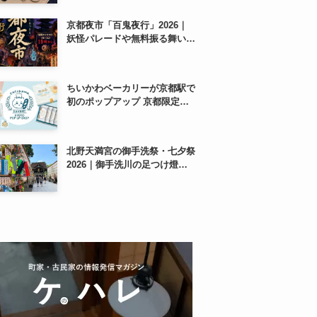
紹介
京都夜市「百鬼夜行」2026｜
妖怪パレードや無料振る舞いを
東本願寺前で開催
ちいかわベーカリーが京都駅で
初のポップアップ 京都限定
「ふわふわおたべキャラメル」
も、8月13日から
北野天満宮の御手洗祭・七夕祭
2026｜御手洗川の足つけ燈明
神事で涼む夏の夜