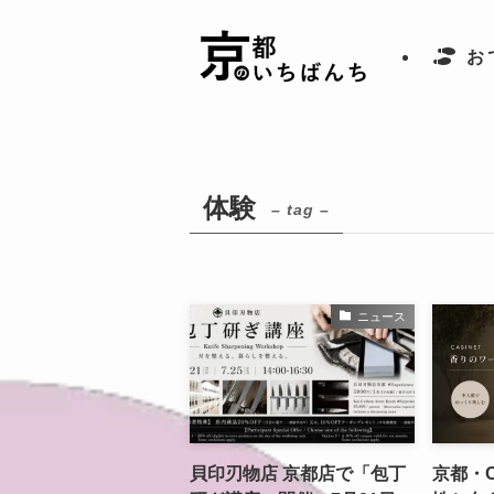
お
体験
– tag –
ニュース
貝印刃物店 京都店で「包丁
京都・C