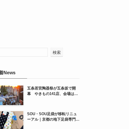
検索
着News
五条若宮陶器祭が五条坂で開
幕 やきもの141店、会場は五
条通の南側にも拡大
SOU・SOU足袋が移転リニュ
ーアル｜京都の地下足袋専門店
を取材、人気商品や京都土産も