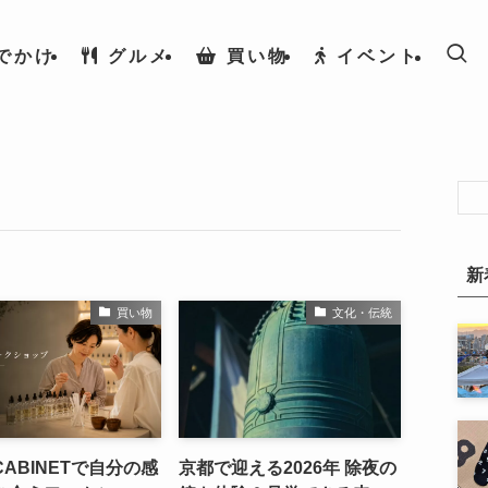
でかけ
グルメ
買い物
イベント
新
買い物
文化・伝統
ABINETで自分の感
京都で迎える2026年 除夜の