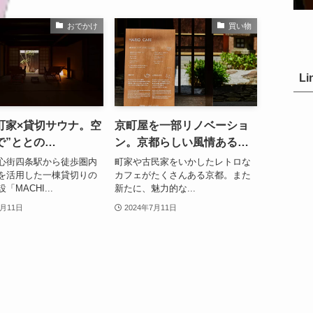
おでかけ
買い物
Li
町家×貸切サウナ。空
京町屋を一部リノベーショ
で”ととの
ン。京都らしい風情あるカ
CHIYA:SAUNA
フェ「HARIO CAFE京都
心街四条駅から徒歩圏内
町家や古民家をいかしたレトロな
O」
店」が石堀小路にオープン
を活用した一棟貸切りの
カフェがたくさんある京都。また
「MACHI...
新たに、魅力的な...
7月11日
2024年7月11日