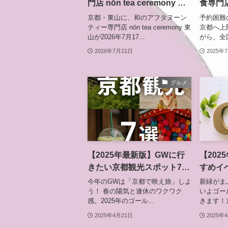
門店 nōn tea ceremony 東
食専門
山がオープン セルフリノ
京都初
京都・東山に、和のアフタヌーン
予約困難
ベーションした町家で新た
ティー専門店 nōn tea ceremony 東
京都へ上
山が2026年7月17...
がら、全国
な茶の時間を
2026年7月21日
2025年
グルメ
【2025年最新版】GWに行
【202
きたい京都観光スポット7選
すめイ
｜おしゃれカフェから映え
ト完全
今年のGWは「京都で映え旅」しよ
新緑がま
神社まで
ップル
う！ 春の陽気と連休のワクワク
いよゴー
感。2025年のゴール...
きます！京
2025年4月21日
2025年