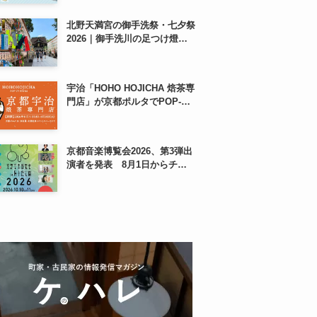
も、8月13日から
北野天満宮の御手洗祭・七夕祭
2026｜御手洗川の足つけ燈明
神事で涼む夏の夜
宇治「HOHO HOJICHA 焙茶専
門店」が京都ポルタでPOP-
UP、8月5日から14日間
京都音楽博覧会2026、第3弾出
演者を発表 8月1日からチケ
ット2次プレオーダー開始 梅
小路公園で10月開催