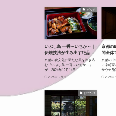
グルメ
いぶし鳥 一香～いちか～｜
京都の
伝統技法が生み出す絶品
間全体
『いぶし鳥』専門店【京都
う”「MA
京都の食文化に新たな風を吹き込
京都の中
市中京区】
KYOT
む『いぶし鳥 一香～いちか～』
に京町家
が、2024年12月14日...
サウナ施設
2024年12月7日
2024年
おでかけ