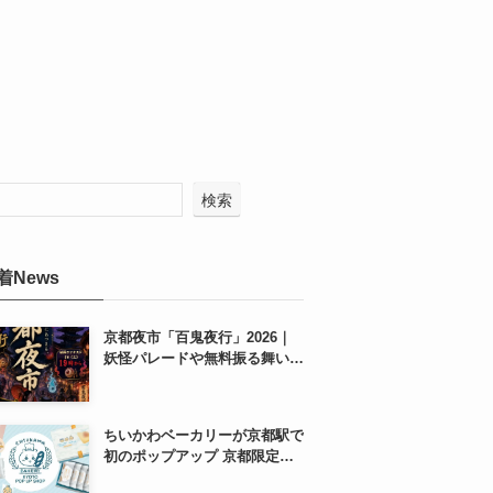
検索
着News
京都夜市「百鬼夜行」2026｜
妖怪パレードや無料振る舞いを
東本願寺前で開催
ちいかわベーカリーが京都駅で
初のポップアップ 京都限定
「ふわふわおたべキャラメル」