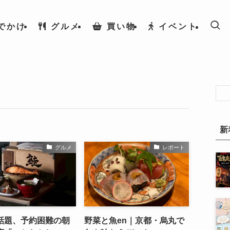
でかけ
グルメ
買い物
イベント
新
グルメ
レポート
話題、予約困難の朝
野菜と魚en｜京都・烏丸で