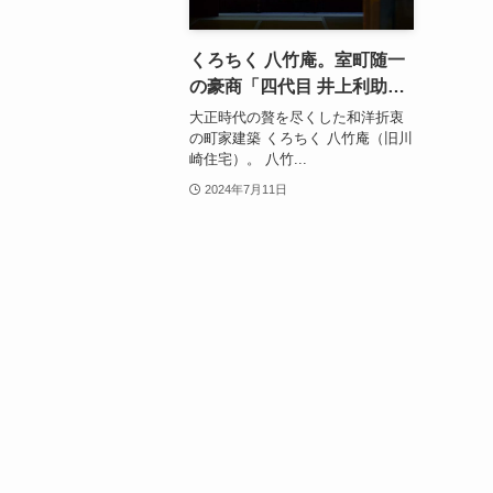
くろちく 八竹庵。室町随一
の豪商「四代目 井上利助」
が贅の限りを尽くした旧川
大正時代の贅を尽くした和洋折衷
崎家住宅｜京都市中京区
の町家建築 くろちく 八竹庵（旧川
崎住宅）。 八竹...
2024年7月11日