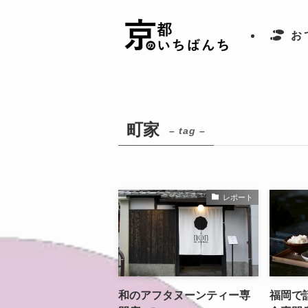
お
町家
– tag –
レポート
和のアフタヌーンティー専
福岡で