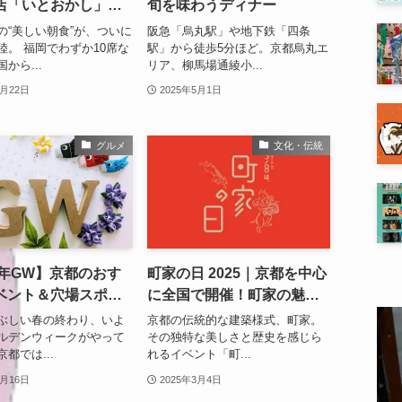
店「いとおかし」が
旬を味わうディナー
出店！
の“美しい朝食”が、ついに
阪急「烏丸駅」や地下鉄「四条
陸。 福岡でわずか10席な
駅」から徒歩5分ほど。京都烏丸エ
から...
リア、柳馬場通綾小...
7月22日
2025年5月1日
グルメ
文化・伝統
5年GW】京都のおす
町家の日 2025｜京都を中心
ベント＆穴場スポッ
に全国で開催！町家の魅力
ガイド｜子連れ・カ
を満喫しよう
ぶしい春の終わり、いよ
京都の伝統的な建築様式、町家。
・ひとり旅にも！
ルデンウィークがやって
その独特な美しさと歴史を感じら
都では...
れるイベント「町...
4月16日
2025年3月4日