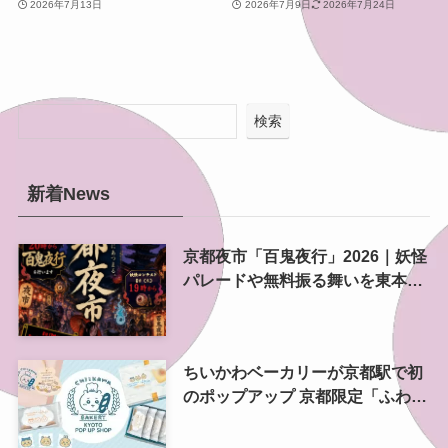
チンカーも並ぶ夏恒例イベ
産業ミュージアムで無料展
2026年7月13日
2026年7月9日
2026年7月24日
ント
示「祇園祭、めぐる。」開
催
検索
新着News
京都夜市「百鬼夜行」2026｜妖怪
パレードや無料振る舞いを東本願
寺前で開催
ちいかわベーカリーが京都駅で初
のポップアップ 京都限定「ふわふ
わおたべキャラメル」も、8月13
日から