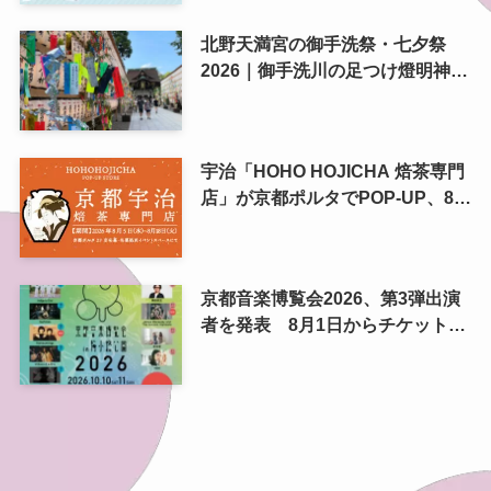
北野天満宮の御手洗祭・七夕祭
2026｜御手洗川の足つけ燈明神事
で涼む夏の夜
宇治「HOHO HOJICHA 焙茶専門
店」が京都ポルタでPOP-UP、8月
5日から14日間
京都音楽博覧会2026、第3弾出演
者を発表 8月1日からチケット2
次プレオーダー開始 梅小路公園
で10月開催