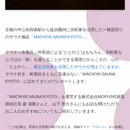
京都の中心街四条駅から徒歩圏内に京町家を活用した一棟貸切り
のサウナ施設「
MACHIYA:SAUNA KYOTO
」。
サウナ→水風呂→外気浴による”ととのう”はもちろん、京町家な
らではの「静」を感じることができる環境だからこその、心の
「ととのう」。
最近古民家を活用したサウナが増えていますが
、
サウナ好き、町家好きともに見逃せない「MACHIYA:SAUNA
KYOTO」に訪れてきたのでレポートします。
「MACHIYA:SAUNA KYOTO」を運営する株式会社MOPUS代表取
締役社長 森 清隆さんと、山下 悠介さんにもお話を聞けたので、
お二人のおすすめについてもご紹介していきます。
＊この記事は、町家や古民家の魅力を伝える、姉妹サイト
「ケのハレ」
から転載し