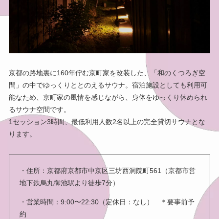
京都の路地裏に160年佇む京町家を改装した、「和のくつろぎ空
間」の中でゆっくりととのえるサウナ。宿泊施設としても利用可
能なため、京町家の風情を感じながら、身体をゆっくり休められ
るサウナ空間です。
1セッション3時間、最低利用人数2名以上の完全貸切サウナとな
ります。
・住所：京都府京都市中京区三坊西洞院町561（京都市営
地下鉄烏丸御池駅より徒歩7分）
・営業時間：9:00〜22:30（定休日：なし） ＊要事前予
約