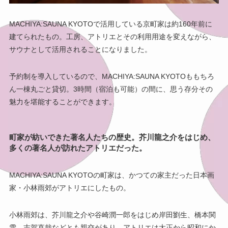
MACHIYA:SAUNA KYOTOで活用している京町家は約160年前に
建てられたもの。工房、アトリエとその利用用途を変えながら、
サウナとして活用されることになりました。
予約制を導入しているので、MACHIYA:SAUNA KYOTOももちろ
ん一棟丸ごと貸切。3時間（宿泊も可能）の間に、思う存分その
魅力を堪能することができます。
町家が紡いできた著名人たちの歴史。芥川龍之介をはじめ、
多くの著名人が訪れたアトリエだった。
MACHIYA:SAUNA KYOTOの町家は、かつての家主だった日本画
家・小林雨郊がアトリエにしたもの。
小林雨郊は、芥川龍之介や谷崎潤一郎をはじめ岸田劉生、橋本関
雪、志賀直哉などとも親交があり、アトリエは大正から昭和にか