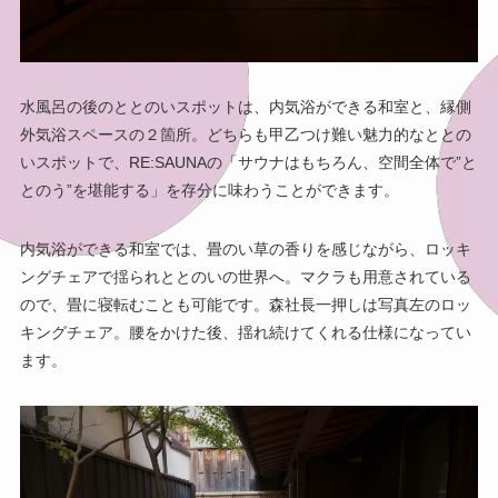
水風呂の後のととのいスポットは、内気浴ができる和室と、縁側
外気浴スペースの２箇所。どちらも甲乙つけ難い魅力的なととの
いスポットで、RE:SAUNAの「サウナはもちろん、空間全体で”と
とのう”を堪能する」を存分に味わうことができます。
内気浴ができる和室では、畳のい草の香りを感じながら、ロッキ
ングチェアで揺られととのいの世界へ。マクラも用意されている
ので、畳に寝転むことも可能です。森社長一押しは写真左のロッ
キングチェア。腰をかけた後、揺れ続けてくれる仕様になってい
ます。