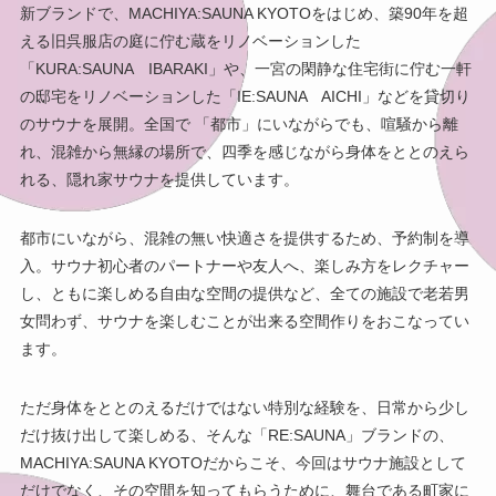
新ブランドで、MACHIYA:SAUNA KYOTOをはじめ、築90年を超
える旧呉服店の庭に佇む蔵をリノベーションした
「KURA:SAUNA IBARAKI」や、一宮の閑静な住宅街に佇む一軒
の邸宅をリノベーションした「IE:SAUNA AICHI」などを貸切り
のサウナを展開。全国で 「都市」にいながらでも、喧騒から離
れ、混雑から無縁の場所で、四季を感じながら身体をととのえら
れる、隠れ家サウナを提供しています。
都市にいながら、混雑の無い快適さを提供するため、予約制を導
入。サウナ初心者のパートナーや友人へ、楽しみ方をレクチャー
し、ともに楽しめる自由な空間の提供など、全ての施設で老若男
女問わず、サウナを楽しむことが出来る空間作りをおこなってい
ます。
ただ身体をととのえるだけではない特別な経験を、日常から少し
だけ抜け出して楽しめる、そんな「RE:SAUNA」ブランドの、
MACHIYA:SAUNA KYOTOだからこそ、今回はサウナ施設として
だけでなく、その空間を知ってもらうために、舞台である町家に