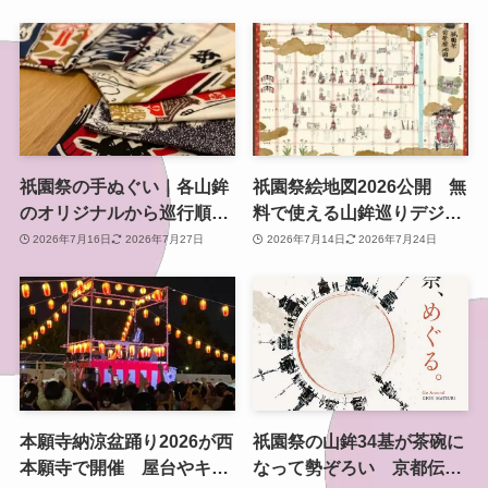
る関西最大級イベント
なる神事
祇園祭の手ぬぐい｜各山鉾
祇園祭絵地図2026公開 無
のオリジナルから巡行順手
料で使える山鉾巡りデジタ
ぬぐいまで、買える場所も
ルマップ【前祭・後祭対
2026年7月16日
2026年7月27日
2026年7月14日
2026年7月24日
紹介
応】
本願寺納涼盆踊り2026が西
祇園祭の山鉾34基が茶碗に
本願寺で開催 屋台やキッ
なって勢ぞろい 京都伝統