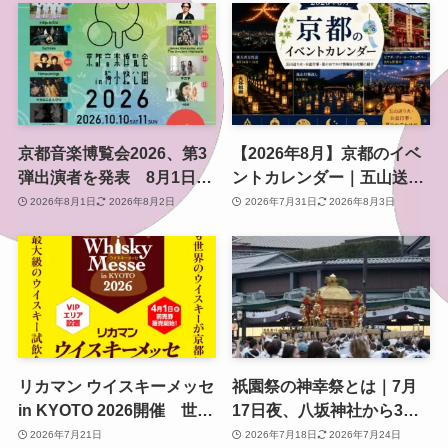
京都音楽博覧会2026、第3
【2026年8月】京都のイベ
弾出演者を発表 8月1日か
ントカレンダー｜五山送り
らチケット2次プレオーダ
火・お盆行事・夏のおでか
2026年8月1日
2026年8月2日
2026年7月31日
2026年8月3日
ー開始 梅小路公園で10月
け情報を日付順に紹介
開催
リカマン ウイスキーメッセ
祇園祭の神幸祭とは｜7月
in KYOTO 2026開催 世界
17日夜、八坂神社から3基
のウイスキーが京都に集ま
の神輿が渡る祭りの中心と
2026年7月21日
2026年7月18日
2026年7月24日