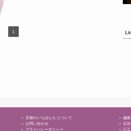
1
Li
＞ 京都のいちばんち について
＞
編集
＞
お問い合わせ
＞
広告
＞
プライバシーポリシー
＞
訂正