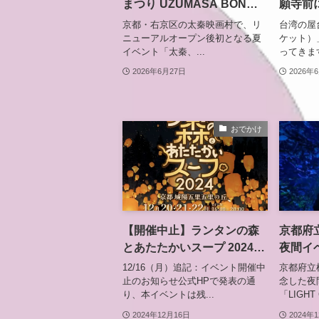
まつり UZUMASA BON
願寺前
DANCE FESTIVAL」開
登場
京都・右京区の太秦映画村で、リ
台湾の屋
催 妖怪や東映キャラクタ
ニューアルオープン後初となる夏
ケット）
イベント「太秦、...
ってきます
ーと踊る夏祭り
2026年6月27日
2026年
おでかけ
【開催中止】ランタンの森
京都府
とあたたかいスープ 2024｜
夜間イベ
京都の冬空を彩る幻想的な
CYCL
12/16（月）追記：イベント開催中
京都府立
光の祭典【京都府城陽市】
市左京
止のお知らせ公式HPで発表の通
念した夜
り、本イベントは残...
「LIGHT 
2024年12月16日
2024年