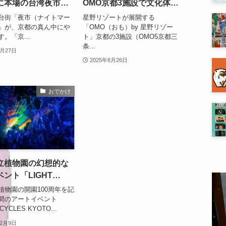
に本場の台湾夜市が
OMO京都3施設で文化体験
イベント「ローカルリズム
台街「夜市（ナイトマー
星野リゾートが展開する
ナイト」
」が、京都の真ん中にや
「OMO（おも）by 星野リゾー
。「京...
ト」京都の3施設（OMO5京都三
条...
6月27日
2025年8月26日
おでかけ
立植物園の幻想的な
ント「LIGHT
ES KYOTO」【京都
植物園の開園100周年を記
区】
間のアートイベント
CYCLES KYOTO...
12月9日