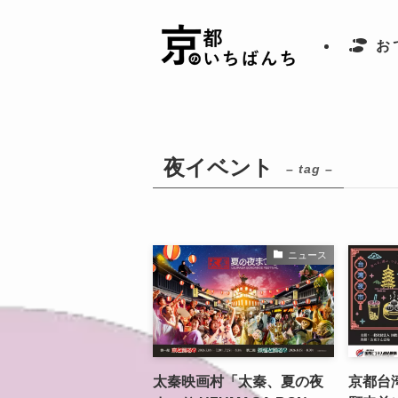
お
夜イベント
– tag –
ニュース
太秦映画村「太秦、夏の夜
京都台湾