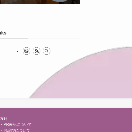
nks
方針
・PR表記について
・お詫びについて