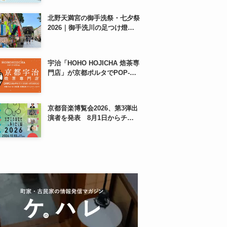
も、8月13日から
北野天満宮の御手洗祭・七夕祭
2026｜御手洗川の足つけ燈明
神事で涼む夏の夜
宇治「HOHO HOJICHA 焙茶専
門店」が京都ポルタでPOP-
UP、8月5日から14日間
京都音楽博覧会2026、第3弾出
演者を発表 8月1日からチケ
ット2次プレオーダー開始 梅
小路公園で10月開催