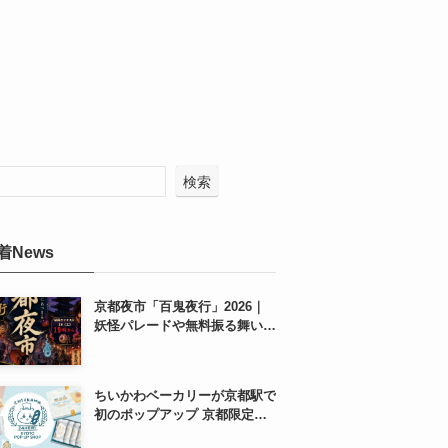
検索
着News
京都夜市「百鬼夜行」2026｜
妖怪パレードや無料振る舞いを
東本願寺前で開催
ちいかわベーカリーが京都駅で
初のポップアップ 京都限定
「ふわふわおたべキャラメル」