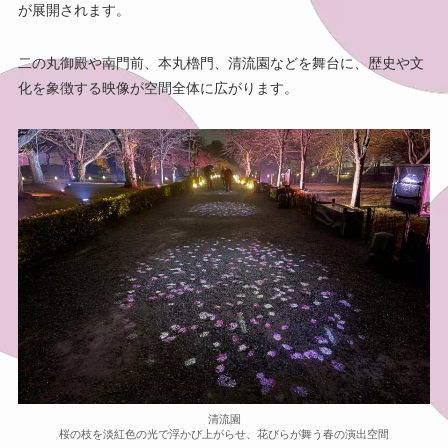
が展開されます。
二の丸御殿や南門前、本丸櫓門、清流園などを舞台に、歴史や文
化を象徴する映像が空間全体に広がります。
清流園
桜の枝を淡紅色の光で浮かび上がらせ、花びらが舞う春の演出空間