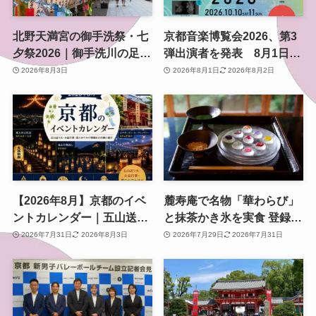
北野天満宮の御手洗祭・七
京都音楽博覧会2026、第3
夕祭2026｜御手洗川の足つ
弾出演者を発表 8月1日か
け燈明神事で涼む夏の夜
らチケット2次プレオーダ
2026年8月3日
2026年8月1日
2026年8月2日
ー開始 梅小路公園で10月
開催
【2026年8月】京都のイベ
麓寿庵で名物「華わらび」
ントカレンダー｜五山送り
と抹茶かき氷を実食 登録有
火・お盆行事・夏のおでか
形文化財で味わう京都時間
2026年7月31日
2026年8月3日
2026年7月29日
2026年7月31日
け情報を日付順に紹介