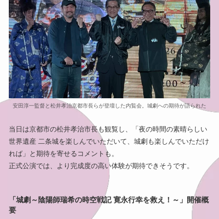
安田淳一監督と松井孝治京都市長らが登壇した内覧会。城劇への期待が語られた
当日は京都市の松井孝治市長も観覧し、「夜の時間の素晴らしい
世界遺産 二条城を楽しんでいただいて、城劇も楽しんでいただけ
れば」と期待を寄せるコメントも。
正式公演では、より完成度の高い体験が期待できそうです。
「城劇～陰陽師瑞希の時空戦記 寛永行幸を救え！～」開催概
要