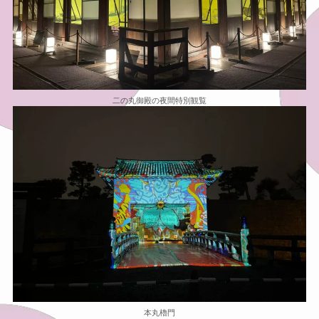
二の丸御殿の夜間特別観覧
本丸櫓門