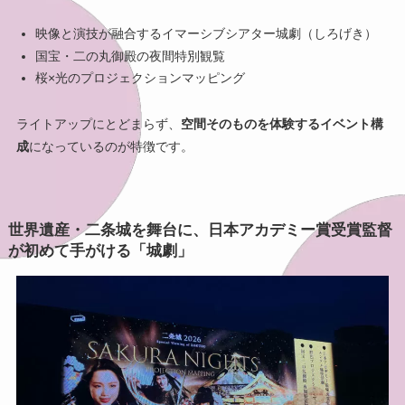
映像と演技が融合するイマーシブシアター城劇（しろげき）
国宝・二の丸御殿の夜間特別観覧
桜×光のプロジェクションマッピング
ライトアップにとどまらず、
空間そのものを体験するイベント構
成
になっているのが特徴です。
世界遺産・二条城を舞台に、日本アカデミー賞受賞監督
が初めて手がける「城劇」