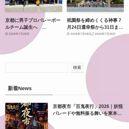
京都に男子プロバレーボー
祇園祭を締めくくる神事 7
ルチーム誕生へ
月24日還幸祭から31日まで
「KYOTO VALLEY」始
のスケジュールと見どころ
2026年7月28日
2026年7月28日
2026年7月30日
動、学生主体で2027年Vリ
ーグ参入目指す
検索
新着News
京都夜市「百鬼夜行」2026｜妖怪
パレードや無料振る舞いを東本願
寺前で開催