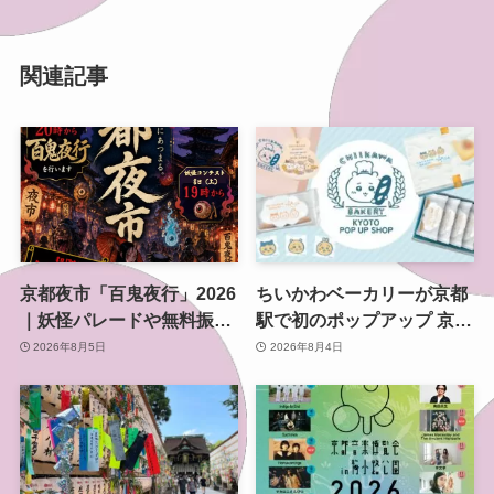
関連記事
京都夜市「百鬼夜行」2026
ちいかわベーカリーが京都
｜妖怪パレードや無料振る
駅で初のポップアップ 京都
舞いを東本願寺前で開催
限定「ふわふわおたべキャ
2026年8月5日
2026年8月4日
ラメル」も、8月13日から