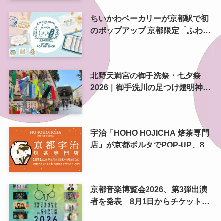
ちいかわベーカリーが京都駅で初
のポップアップ 京都限定「ふわふ
わおたべキャラメル」も、8月13
日から
北野天満宮の御手洗祭・七夕祭
2026｜御手洗川の足つけ燈明神事
で涼む夏の夜
宇治「HOHO HOJICHA 焙茶専門
店」が京都ポルタでPOP-UP、8月
5日から14日間
京都音楽博覧会2026、第3弾出演
者を発表 8月1日からチケット2
次プレオーダー開始 梅小路公園