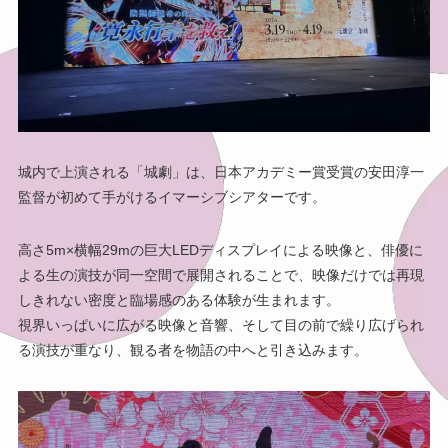
城内で上演される「城劇」は、日本アカデミー賞受賞の安田淳一
監督が初めて手がけるイマーシブシアターです。
高さ5m×横幅29mの巨大LEDディスプレイによる映像と、俳優に
よる生の演技が同一空間で展開されることで、映像だけでは再現
しきれない密度と臨場感のある体験が生まれます。
視界いっぱいに広がる映像と音響、そして目の前で繰り広げられ
る演技が重なり、観る者を物語の中へと引き込みます。