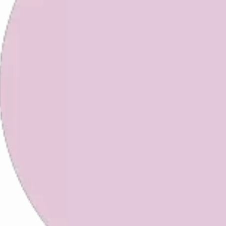
料金
特徴
800円（別途入村料）
京都の怪異伝説「一条戻橋」
ーマに一新。3段階の恐怖レ
選べる。
アトラクションごとに異なる
廃校を活用したホラーテーマ
ク。都市伝説ミュージアムや
ー脱出ゲームなどを楽しめる
前売一般・大学生1,500円～
昨年復活した人気イベントが
ーアップ。会期延長・営業時
拡大。