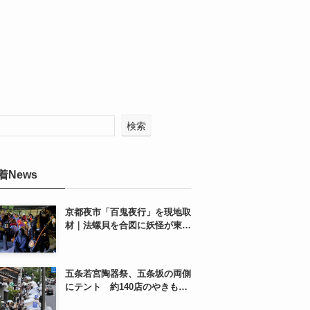
検索
着News
京都夜市「百鬼夜行」を現地取
材｜法螺貝を合図に妖怪が東本
願寺前を練り歩く
五条若宮陶器祭、五条坂の両側
にテント 約140店のやきもの
市を歩いてきた