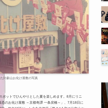
れた比叡山お化け屋敷の写真
ースポットでひんやりとした夏を楽しめます。8月にリニ
恐のお化け屋敷 ～京都奇譚 一条戻橋～」、7月18日に