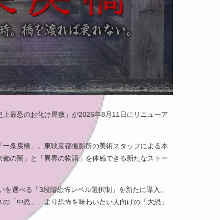
上最恐のお化け屋敷」が2026年8月11日にリニューア
「一条戻橋」。東映京都撮影所の美術スタッフによる本
京都の闇」と「異界の物語」を体感できる新たなストー
合いを選べる「3段階恐怖レベル選択制」を新たに導入。
スの「中恐」、より恐怖を味わいたい人向けの「大恐」