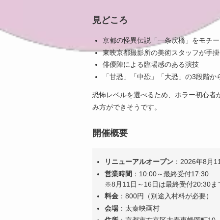
見どころ
京都の怪異伝説「一条戻橋」をモチー
東映京都撮影所の美術スタッフが手掛
俳優陣による臨場感のある演技
「甘恐」「中恐」「大恐」の3段階か
恐怖レベルを選べるため、ホラー初心者
み方ができそうです。
開催概要
リニューアルオープン
：2026年8月
営業時間
：10:00～最終受付17:30
※8月11日～16日は最終受付20:30
料金
：800円（別途入村料が必要）
会場
：太秦映画村