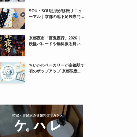
SOU・SOU足袋が移転リニュ
ーアル｜京都の地下足袋専門店
を取材、人気商品や京都土産も
紹介
京都夜市「百鬼夜行」2026｜
妖怪パレードや無料振る舞いを
東本願寺前で開催
ちいかわベーカリーが京都駅で
初のポップアップ 京都限定
「ふわふわおたべキャラメル」
も、8月13日から