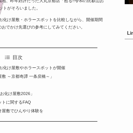
地、昨年好評だった大丸京都店「甦る!!令和の比叡山お
ポットがそろいました。
るお化け屋敷・ホラースポットを比較しながら、開催期間
のおでかけ先選びの参考にしてみてください。
Li
目次
なお化け屋敷やホラースポットが開催
敷 ～京都奇譚 一条戻橋～」
お化け屋敷2026」
トに関するFAQ
け屋敷でひんやり体験を