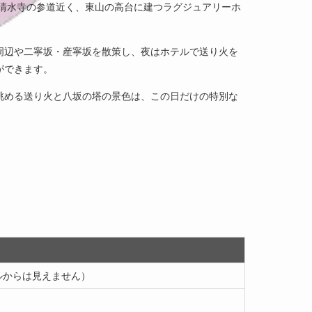
・清水寺の参道近く、東山の高台に建つラグジュアリーホ
周辺や二寧坂・産寧坂を散策し、夜はホテルで送り火を
ができます。
眺める送り火と八坂の塔の景色は、この日だけの特別な
。
テルからは見えません）