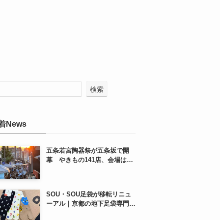
検索
着News
五条若宮陶器祭が五条坂で開
幕 やきもの141店、会場は五
条通の南側にも拡大
SOU・SOU足袋が移転リニュ
ーアル｜京都の地下足袋専門店
を取材、人気商品や京都土産も