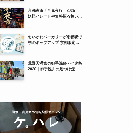
紹介
京都夜市「百鬼夜行」2026｜
妖怪パレードや無料振る舞いを
東本願寺前で開催
ちいかわベーカリーが京都駅で
初のポップアップ 京都限定
「ふわふわおたべキャラメル」
も、8月13日から
北野天満宮の御手洗祭・七夕祭
2026｜御手洗川の足つけ燈明
神事で涼む夏の夜