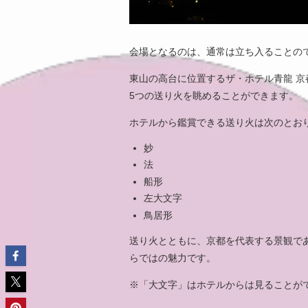
会場となるのは、通常は立ち入ることの
東山の高台に位置するザ・ホテル青龍 
5つの送り火を眺めることができます。
ホテルから鑑賞できる送り火は次のとお
妙
法
船形
左大文字
鳥居形
送り火とともに、京都を代表する景観で
らではの魅力です。
※「大文字」はホテルからは見ることが