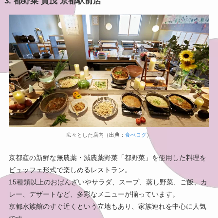
3. 都野菜 賀茂 京都駅前店
広々とした店内（出典：
食べログ
）
京都産の新鮮な無農薬・減農薬野菜「都野菜」を使用した料理を
ビュッフェ形式で楽しめるレストラン。
15種類以上のおばんざいやサラダ、スープ、蒸し野菜、ご飯、カ
レー、デザートなど、多彩なメニューが揃っています。
京都水族館のすぐ近くという立地もあり、家族連れを中心に人気