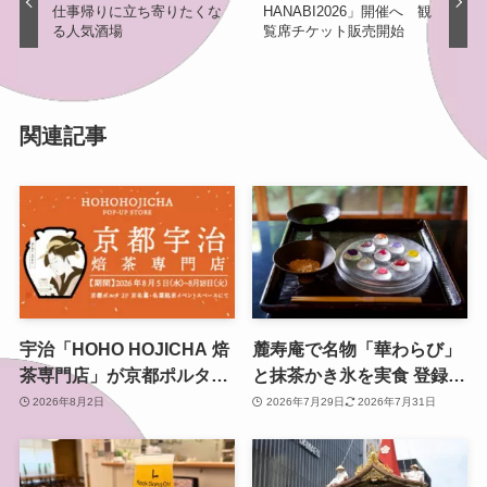
仕事帰りに立ち寄りたくな
HANABI2026」開催へ 観
る人気酒場
覧席チケット販売開始
関連記事
宇治「HOHO HOJICHA 焙
麓寿庵で名物「華わらび」
茶専門店」が京都ポルタで
と抹茶かき氷を実食 登録有
POP-UP、8月5日から14日
形文化財で味わう京都時間
2026年8月2日
2026年7月29日
2026年7月31日
間