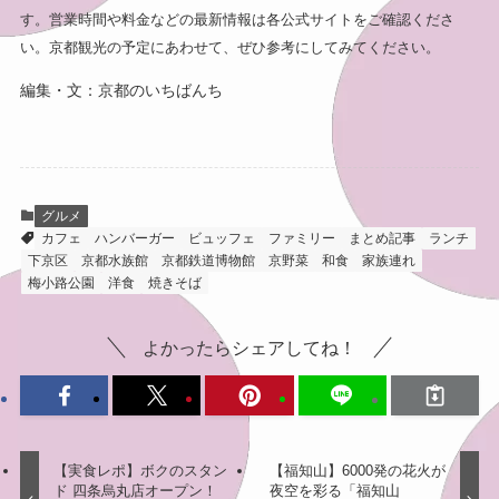
す。営業時間や料金などの最新情報は各公式サイトをご確認くださ
い。京都観光の予定にあわせて、ぜひ参考にしてみてください。
編集・文：京都のいちばんち
グルメ
カフェ
ハンバーガー
ビュッフェ
ファミリー
まとめ記事
ランチ
下京区
京都水族館
京都鉄道博物館
京野菜
和食
家族連れ
梅小路公園
洋食
焼きそば
よかったらシェアしてね！
【実食レポ】ボクのスタン
【福知山】6000発の花火が
ド 四条烏丸店オープン！
夜空を彩る「福知山