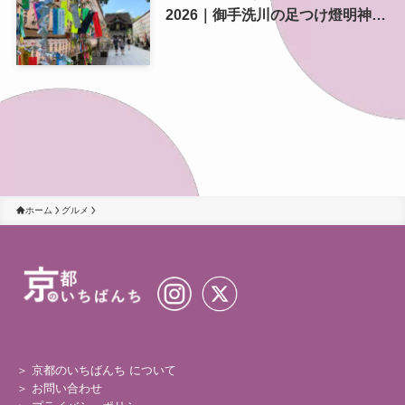
2026｜御手洗川の足つけ燈明神事
で涼む夏の夜
ホーム
グルメ
＞ 京都のいちばんち について
＞
お問い合わせ