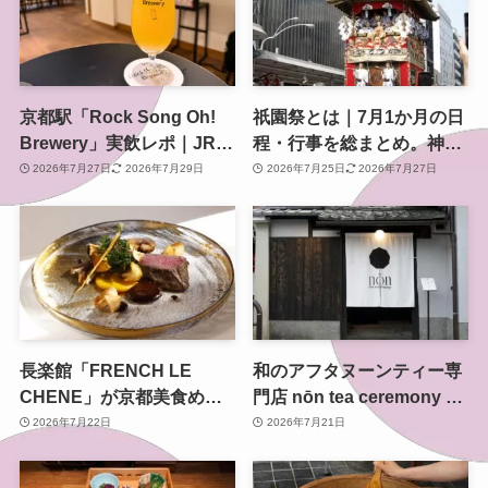
京都駅「Rock Song Oh!
祇園祭とは｜7月1か月の日
Brewery」実飲レポ｜JR東
程・行事を総まとめ。神幸
海グループ初の自社醸造ク
祭・山鉾巡行・還幸祭まで
2026年7月27日
2026年7月29日
2026年7月25日
2026年7月27日
ラフトビールを八条口で
長楽館「FRENCH LE
和のアフタヌーンティー専
CHENE」が京都美食めぐ
門店 nōn tea ceremony 東
り2026夏に参加 丹波牛の
山がオープン セルフリノ
2026年7月22日
2026年7月21日
限定コースを重要文化財の
ベーションした町家で新た
洋館で
な茶の時間を