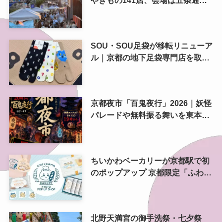
やきもの141店、会場は五条通の
南側にも拡大
SOU・SOU足袋が移転リニューア
ル｜京都の地下足袋専門店を取
材、人気商品や京都土産も紹介
京都夜市「百鬼夜行」2026｜妖怪
パレードや無料振る舞いを東本願
寺前で開催
ちいかわベーカリーが京都駅で初
のポップアップ 京都限定「ふわふ
わおたべキャラメル」も、8月13
日から
北野天満宮の御手洗祭・七夕祭