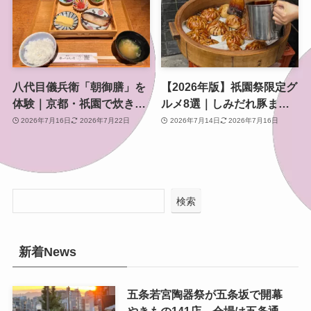
八代目儀兵衛「朝御膳」を
【2026年版】祇園祭限定グ
体験｜京都・祇園で炊きた
ルメ8選｜しみだれ豚ま
て土鍋ごはんと黄金のおこ
ん・行者餅から宵山限定ス
2026年7月16日
2026年7月22日
2026年7月14日
2026年7月16日
げを味わう朝時間
イーツまで
検索
新着News
五条若宮陶器祭が五条坂で開幕