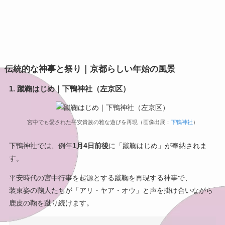
伝統的な神事と祭り｜京都らしい年始の風景
1. 蹴鞠はじめ｜下鴨神社（左京区）
宮中でも愛された平安貴族の雅な遊びを再現（画像出展：
下鴨神社
）
下鴨神社では、例年
1月4日前後
に「蹴鞠はじめ」が奉納されま
す。
平安時代の宮中行事を起源とする蹴鞠を再現する神事で、
装束姿の鞠人たちが「アリ・ヤア・オウ」と声を掛け合いながら
鹿皮の鞠を蹴り続けます。