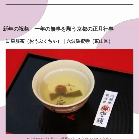
新年の祝祭｜一年の無事を願う京都の正月行事
1. 皇服茶（おうぶくちゃ）｜六波羅蜜寺（東山区）
一年の無病息災を願い、元旦に汲んだ若水でいれる皇服茶。