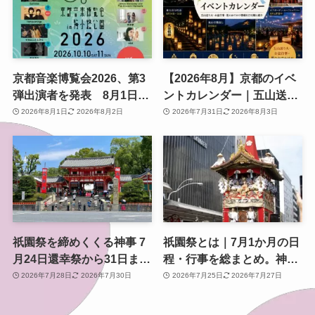
京都音楽博覧会2026、第3
【2026年8月】京都のイベ
弾出演者を発表 8月1日か
ントカレンダー｜五山送り
らチケット2次プレオーダ
火・お盆行事・夏のおでか
2026年8月1日
2026年8月2日
2026年7月31日
2026年8月3日
ー開始 梅小路公園で10月
け情報を日付順に紹介
開催
祇園祭を締めくくる神事 7
祇園祭とは｜7月1か月の日
月24日還幸祭から31日まで
程・行事を総まとめ。神幸
のスケジュールと見どころ
祭・山鉾巡行・還幸祭まで
2026年7月28日
2026年7月30日
2026年7月25日
2026年7月27日