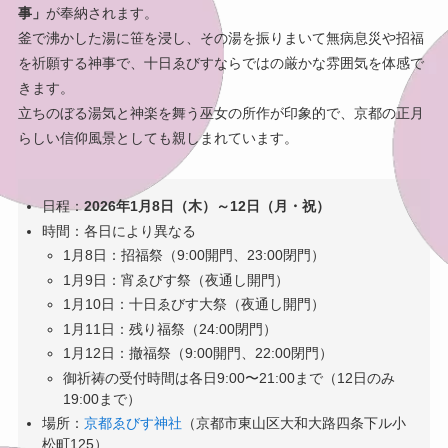
事」
が奉納されます。
釜で沸かした湯に笹を浸し、その湯を振りまいて無病息災や招福
を祈願する神事で、十日ゑびすならではの厳かな雰囲気を体感で
きます。
立ちのぼる湯気と神楽を舞う巫女の所作が印象的で、京都の正月
らしい信仰風景としても親しまれています。
日程：
2026年1月8日（木）～12日（月・祝）
時間：各日により異なる
1月8日：招福祭（9:00開門、23:00閉門）
1月9日：宵ゑびす祭（夜通し開門）
1月10日：十日ゑびす大祭（夜通し開門）
1月11日：残り福祭（24:00閉門）
1月12日：撤福祭（9:00開門、22:00閉門）
御祈祷の受付時間は各日9:00〜21:00まで（12日のみ
19:00まで）
場所：
京都ゑびす神社
（京都市東山区大和大路四条下ル小
松町125）