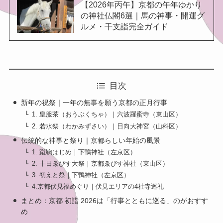
【2026年丙午】京都の午年ゆかり
の神社仏閣6選｜馬の神事・開運グ
ルメ・干支詣完全ガイド
目次
新年の祝祭｜一年の無事を願う京都の正月行事
1. 皇服茶（おうぶくちゃ）｜六波羅蜜寺（東山区）
2. 若水祭（わかみずさい）｜日向大神宮（山科区）
伝統的な神事と祭り｜京都らしい年始の風景
1. 蹴鞠はじめ｜下鴨神社（左京区）
2. 十日ゑびす大祭｜京都ゑびす神社（東山区）
3. 初えと祭｜下鴨神社（左京区）
4.京都伏見福めぐり｜伏見エリアの4社寺巡礼
まとめ：京都 初詣 2026は「行事とともに巡る」のがおすす
め