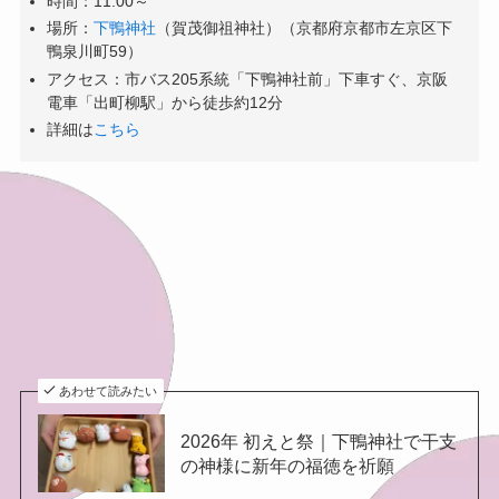
時間：11:00～
場所：
下鴨神社
（賀茂御祖神社）（京都府京都市左京区下
鴨泉川町59）
アクセス：市バス205系統「下鴨神社前」下車すぐ、京阪
電車「出町柳駅」から徒歩約12分
詳細は
こちら
あわせて読みたい
2026年 初えと祭｜下鴨神社で干支
の神様に新年の福徳を祈願