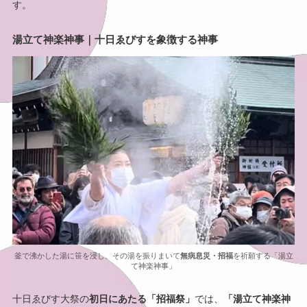
す。
湯立て神楽神事｜十日ゑびすを象徴する神事
釜で沸かした湯に笹を浸し、その湯を振りまいて
無病息災・招福
を祈願する「湯立
て神楽神事」
十日ゑびす大祭の
初日にあたる「招福祭」
では、
「湯立て神楽神