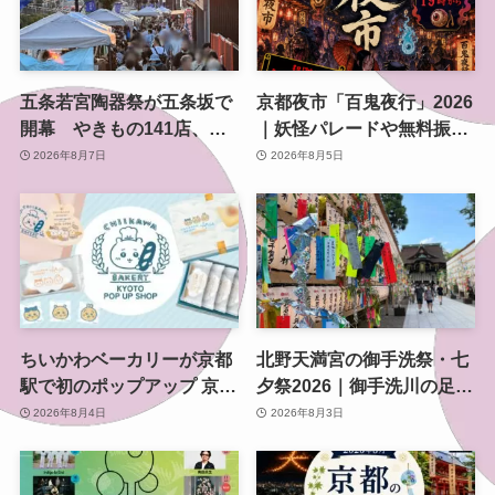
五条若宮陶器祭が五条坂で
京都夜市「百鬼夜行」2026
開幕 やきもの141店、会
｜妖怪パレードや無料振る
場は五条通の南側にも拡大
舞いを東本願寺前で開催
2026年8月7日
2026年8月5日
ちいかわベーカリーが京都
北野天満宮の御手洗祭・七
駅で初のポップアップ 京都
夕祭2026｜御手洗川の足つ
限定「ふわふわおたべキャ
け燈明神事で涼む夏の夜
2026年8月4日
2026年8月3日
ラメル」も、8月13日から