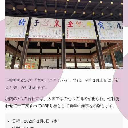
下鴨神社の末社「言社（ことしゃ）」では、例年1月上旬に「初
えと祭」が行われます。
境内の7つの言社には、大国主命の七つの御名が祀られ、
七社あ
わせて十二支すべての守り神
として新年の無事を祈願します。
日程：2026年1月8日（木）