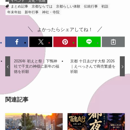
イベント
文化・伝統
まとめ記事
京都ならでは
京都らしい体験
伝統行事
初詣
年末年始
新年行事
神社・寺院
よかったらシェアしてね！
2026年 初えと祭｜下鴨神
京都 十日ゑびす大祭 2026
社で干支の神様に新年の福
｜えべっさんで商売繁盛を
徳を祈願
祈願
関連記事