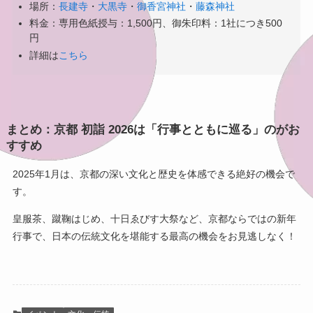
場所：
長建寺
・
大黒寺
・
御香宮神社
・
藤森神社
料金：専用色紙授与：1,500円、御朱印料：1社につき500
円
詳細は
こちら
まとめ：京都 初詣 2026は「行事とともに巡る」のがお
すすめ
2025年1月は、京都の深い文化と歴史を体感できる絶好の機会で
す。
皇服茶、蹴鞠はじめ、十日ゑびす大祭など、京都ならではの新年
行事で、日本の伝統文化を堪能する最高の機会をお見逃しなく！