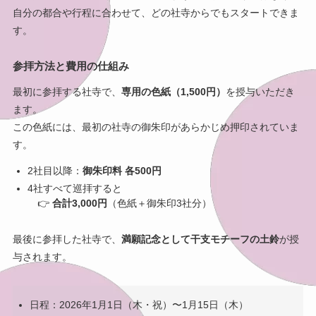
自分の都合や行程に合わせて、どの社寺からでもスタートできま
す。
参拝方法と費用の仕組み
最初に参拝する社寺で、
専用の色紙（1,500円）
を授与いただき
ます。
この色紙には、最初の社寺の御朱印があらかじめ押印されていま
す。
2社目以降：
御朱印料 各500円
4社すべて巡拝すると
👉
合計3,000円
（色紙＋御朱印3社分）
最後に参拝した社寺で、
満願記念として干支モチーフの土鈴
が授
与されます。
日程：2026年1月1日（木・祝）〜1月15日（木）