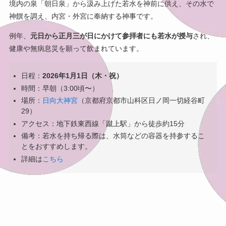
境内の泉「朝日泉」から汲み上げた若水を神前に供え、その水で
神饌を調え、内宮・外宮に奉納する神事です。
例年、
元日から正月三が日にかけて参拝者にも若水が授与
され、
健康や無病息災を願って飲まれています。
日程：
2026年1月1日（木・祝）
時間：早朝（3:00頃〜）
場所：
日向大神宮
（京都府京都市山科区日ノ岡一切経谷町
29）
アクセス：地下鉄東西線「蹴上駅」から徒歩約15分
備考：若水を持ち帰る際は、水筒などの容器を持参するこ
とをおすすめします。
詳細は
こちら