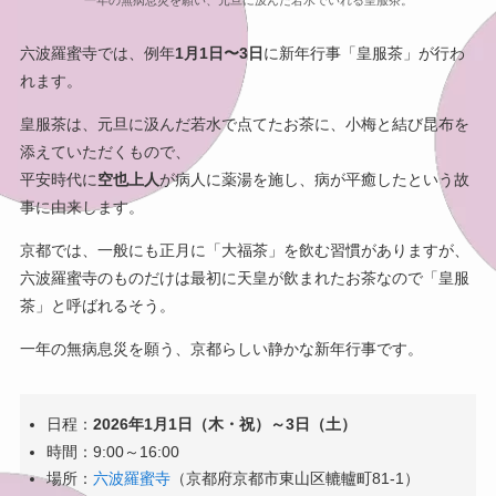
六波羅蜜寺では、例年
1月1日〜3日
に新年行事「皇服茶」が行わ
れます。
皇服茶は、元旦に汲んだ若水で点てたお茶に、小梅と結び昆布を
添えていただくもので、
平安時代に
空也上人
が病人に薬湯を施し、病が平癒したという故
事に由来します。
京都では、一般にも正月に「大福茶」を飲む習慣がありますが、
六波羅蜜寺のものだけは最初に天皇が飲まれたお茶なので「皇服
茶」と呼ばれるそう。
一年の無病息災を願う、京都らしい静かな新年行事です。
日程：
2026年1月1日（木・祝）～3日（土）
時間：9:00～16:00
場所：
六波羅蜜寺
（京都府京都市東山区轆轤町81-1）