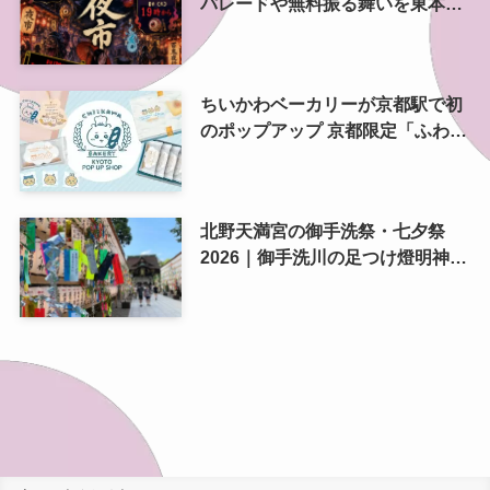
パレードや無料振る舞いを東本願
寺前で開催
ちいかわベーカリーが京都駅で初
のポップアップ 京都限定「ふわふ
わおたべキャラメル」も、8月13
日から
北野天満宮の御手洗祭・七夕祭
2026｜御手洗川の足つけ燈明神事
で涼む夏の夜