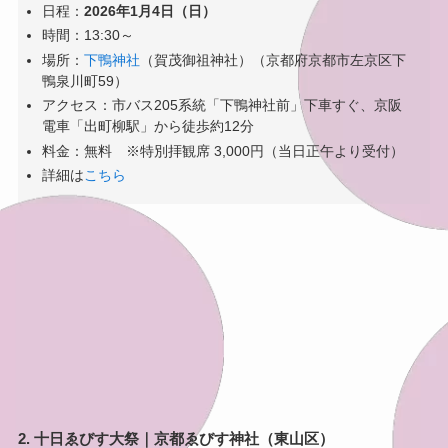
日程：
2026年1月4日（日）
時間：13:30～
場所：
下鴨神社
（賀茂御祖神社）（京都府京都市左京区下
鴨泉川町59）
アクセス：市バス205系統「下鴨神社前」下車すぐ、京阪
電車「出町柳駅」から徒歩約12分
料金：無料 ※特別拝観席 3,000円（当日正午より受付）
詳細は
こちら
2. 十日ゑびす大祭｜京都ゑびす神社（東山区）