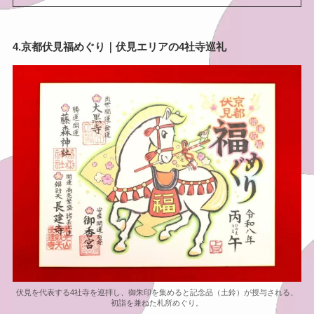
4.京都伏見福めぐり｜伏見エリアの4社寺巡礼
伏見を代表する4社寺を巡拝し、御朱印を集めると記念品（土鈴）が授与される、
初詣を兼ねた札所めぐり。