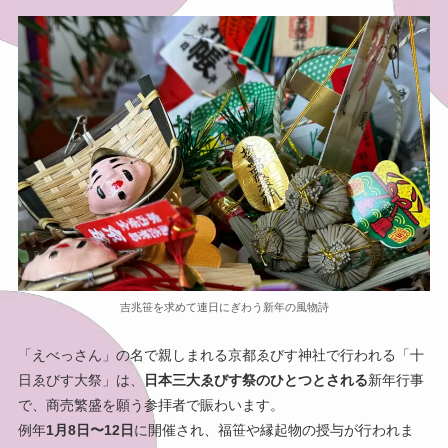
吉兆笹を求めて連日にぎわう新年の風物詩
「えべっさん」の名で親しまれる京都ゑびす神社で行われる「十
日ゑびす大祭」は、
日本三大ゑびす祭のひとつとされる
新年行事
で、商売繁盛を願う参拝者で賑わいます。
例年
1月8日〜12日
に開催され、福笹や縁起物の授与が行われま