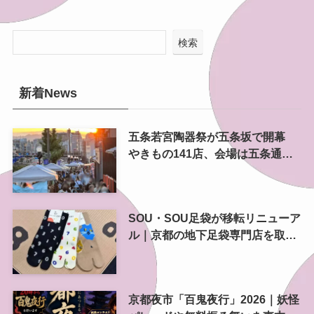
検索
新着News
五条若宮陶器祭が五条坂で開幕
やきもの141店、会場は五条通の
南側にも拡大
SOU・SOU足袋が移転リニューア
ル｜京都の地下足袋専門店を取
材、人気商品や京都土産も紹介
京都夜市「百鬼夜行」2026｜妖怪