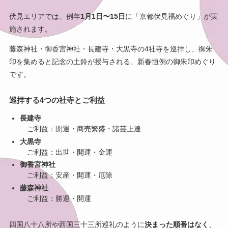
伏見エリアでは、例年
1月1日〜15日
に「京都伏見福めぐり」が実
施されます。
藤森神社・御香宮神社・長建寺・大黒寺の4社寺を巡拝し、御朱
印を集めると記念の土鈴が授与される、新春恒例の御朱印めぐり
です。
巡拝する4つの社寺とご利益
長建寺
ご利益：開運・商売繁盛・諸芸上達
大黒寺
ご利益：出世・開運・金運
御香宮神社
ご利益：安産・開運・厄除
藤森神社
ご利益：勝運・開運
四国八十八所や西国三十三所巡礼のように
決まった順番はなく
、