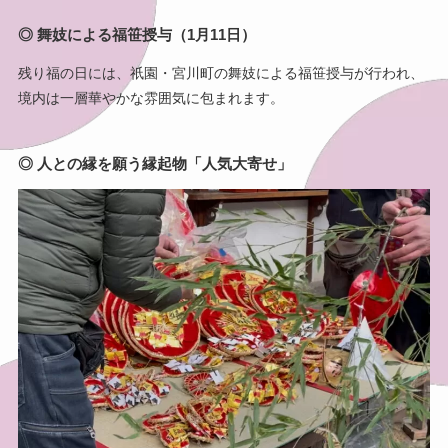
◎ 舞妓による福笹授与（1月11日）
残り福の日には、祇園・宮川町の舞妓による福笹授与が行われ、
境内は一層華やかな雰囲気に包まれます。
◎ 人との縁を願う縁起物「人気大寄せ」