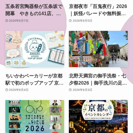
五条若宮陶器祭が五条坂で
京都夜市「百鬼夜行」2026
開幕 やきもの141店、会
｜妖怪パレードや無料振る
場は五条通の南側にも拡大
舞いを東本願寺前で開催
2026年8月7日
2026年8月5日
ちいかわベーカリーが京都
北野天満宮の御手洗祭・七
駅で初のポップアップ 京都
夕祭2026｜御手洗川の足つ
限定「ふわふわおたべキャ
け燈明神事で涼む夏の夜
2026年8月4日
2026年8月3日
ラメル」も、8月13日から