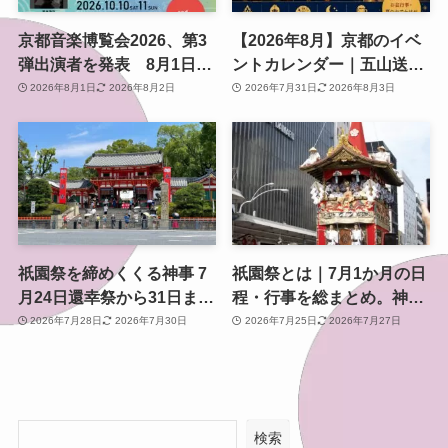
京都音楽博覧会2026、第3
【2026年8月】京都のイベ
弾出演者を発表 8月1日か
ントカレンダー｜五山送り
らチケット2次プレオーダ
火・お盆行事・夏のおでか
2026年8月1日
2026年8月2日
2026年7月31日
2026年8月3日
ー開始 梅小路公園で10月
け情報を日付順に紹介
開催
祇園祭を締めくくる神事 7
祇園祭とは｜7月1か月の日
月24日還幸祭から31日まで
程・行事を総まとめ。神幸
のスケジュールと見どころ
祭・山鉾巡行・還幸祭まで
2026年7月28日
2026年7月30日
2026年7月25日
2026年7月27日
検索