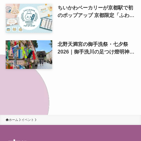
ちいかわベーカリーが京都駅で初
のポップアップ 京都限定「ふわふ
わおたべキャラメル」も、8月13
日から
北野天満宮の御手洗祭・七夕祭
2026｜御手洗川の足つけ燈明神事
で涼む夏の夜
ホーム
イベント