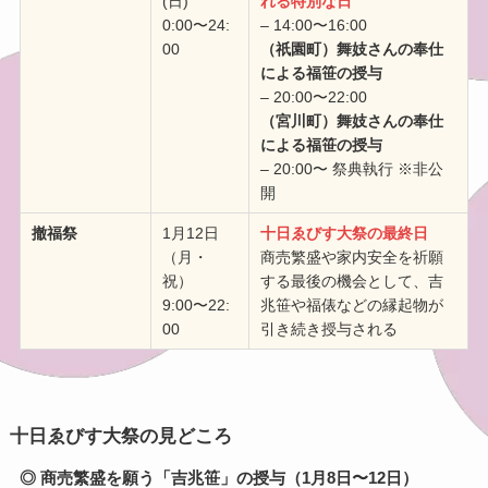
(日)
れる特別な日
0:00〜24:
– 14:00〜16:00
00
（祇園町）舞妓さんの奉仕
による福笹の授与
– 20:00〜22:00
（宮川町）舞妓さんの奉仕
による福笹の授与
– 20:00〜 祭典執行 ※非公
開
撤福祭
1月12日
十日ゑびす大祭の最終日
（月・
商売繁盛や家内安全を祈願
祝）
する最後の機会として、吉
9:00〜22:
兆笹や福俵などの縁起物が
00
引き続き授与される
十日ゑびす大祭の見どころ
◎ 商売繁盛を願う「吉兆笹」の授与（1月8日〜12日）