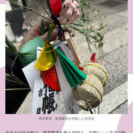
商売繁昌・家運隆昌を祈願した吉兆笹
十日ゑびす大祭は、商売繁盛を願う信仰と、京都らしい正月の賑