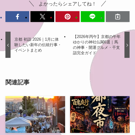
よかったらシェアしてね！
【2026年丙午】京都の午年
京都 初詣 2026｜1月に体
ゆかりの神社仏閣6選｜馬
験したい新年の伝統行事・
の神事・開運グルメ・干支
イベントまとめ
詣完全ガイド
関連記事