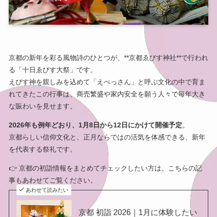
京都の新年を彩る風物詩のひとつが、**京都ゑびす神社**で行われ
る「十日ゑびす大祭」です。
えびす神を親しみを込めて「えべっさん」と呼ぶ文化の中で育ま
れてきたこの行事は、商売繁盛や家内安全を願う人々で毎年大き
な賑わいを見せます。
2026年も例年どおり、1月8日から12日にかけて開催予定
。
京都らしい信仰文化と、正月ならではの活気を体感できる、新年
を代表する祭礼です。
👉 京都の初詣情報をまとめてチェックしたい方は、こちらの記
事もあわせてご覧ください。
あわせて読みたい
京都 初詣 2026｜1月に体験したい