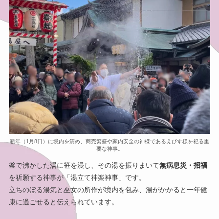
新年（1月8日）に境内を清め、商売繁盛や家内安全の神様であるえびす様を祀る重
要な神事。
釜で沸かした湯に笹を浸し、その湯を振りまいて
無病息災・招福
を祈願する神事が「湯立て神楽神事」です。
立ちのぼる湯気と巫女の所作が境内を包み、湯がかかると一年健
康に過ごせると伝えられています。