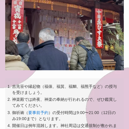
吉兆笹や縁起物（福俵、福箕、福鯛、福熊手など）の授与
を受けましょう。
神楽殿では終夜、神楽の奉納が行われるので、ぜひ鑑賞し
てみてください。
御祈祷（
要事前予約
）の受付時間は9:00〜21:00（12日の
み19:00まで）となります。
開催日は例年混雑します。神社周辺は交通規制が敷かれま