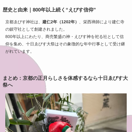
歴史と由来｜800年以上続く“えびす信仰”
京都ゑびす神社は、
建仁2年（1202年）
、栄西禅師により建仁寺
の鎮守社として創建されました。
800年以上にわたり、商売繁盛の神・えびす神を祀る社として信
仰を集め、十日ゑびす大祭はその象徴的な年中行事として受け継
がれています。
まとめ：京都の正月らしさを体感するなら十日ゑびす大
祭へ