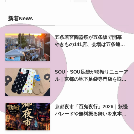
新着News
五条若宮陶器祭が五条坂で開幕
やきもの141店、会場は五条通の
南側にも拡大
SOU・SOU足袋が移転リニューア
ル｜京都の地下足袋専門店を取
材、人気商品や京都土産も紹介
京都夜市「百鬼夜行」2026｜妖怪
パレードや無料振る舞いを東本願
寺前で開催