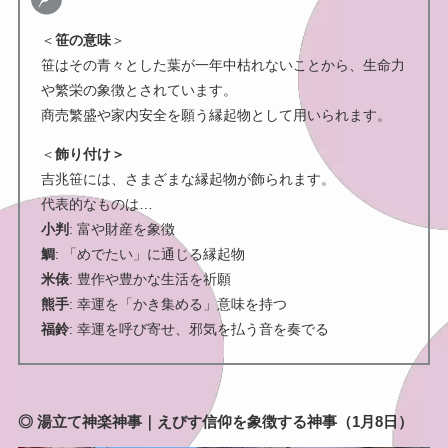
＜
笹の意味
＞
笹はその青々とした葉が一年中枯れないことから、生命力
や繁栄の象徴とされています。
商売繁盛や家内安全を願う縁起物として用いられます。
＜
飾り付け＞
吉兆笹には、さまざまな縁起物が飾られます。
代表的なものは…
小判
: 富や財産を象徴
鯛
: 「めでたい」に通じる縁起物
米俵
: 豊作や豊かな生活を祈願
熊手
: 幸運を「かき集める」意味を持つ
福鈴
: 幸運を呼び寄せ、邪気を払う音を奏でる
◎ 湯立て神楽神事｜えびす信仰を象徴する神事（1月8日）