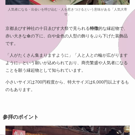
人気者になる・出会いを呼び込む・人を惹きつけるという意味がある「人気大寄
せ」
京都ゑびす神社の十日ゑびす大祭で見られる
特徴
的な縁起物で、
赤い大きな傘の下に、白や金色の人型の飾りをぶら下げた装飾品
です。
「人がたくさん集まりますように」「人と人との輪が広がります
ように」という願いが込められており、商売繁盛や人気者になる
ことを願う縁起物として知られています。
小さいサイズは700円程度から、特大サイズは6,000円以上するも
のもあります。
参拝のポイント