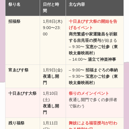
祭り名
日付と時
主な
内容
間
招福祭
1月8日(木)
十日ゑびす大祭の開始を告
9:00〜23:
げるイベント
00
商売繁盛や家運隆昌を祈願
する吉兆笹の授与
が始まる
– 9:30〜
宝恵かご社参（東
映太秦映画村）
– 14:00〜
湯立て神楽神事
宵ゑびす祭
1月9日(金)
– 9:00〜
招福まぐろの奉納
夜通し開
– 9:30〜
宝恵かご社参（東
門
映太秦映画村）
十日ゑびす大祭
1月10日
祭りのメインイベント
(土)
夜通し開門で多くの参拝者
夜通し開
で賑わう
門
残り福祭
1月11日
舞妓による福笹授与が行わ