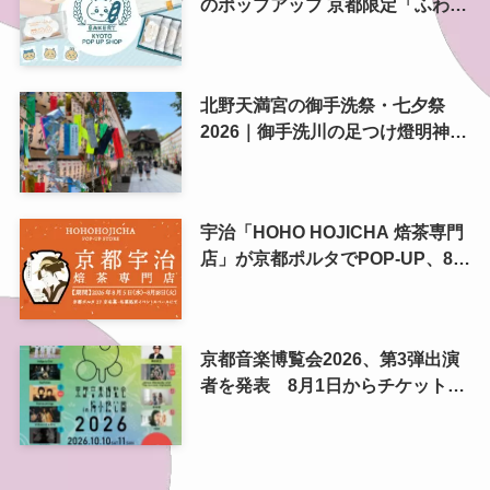
のポップアップ 京都限定「ふわふ
わおたべキャラメル」も、8月13
日から
北野天満宮の御手洗祭・七夕祭
2026｜御手洗川の足つけ燈明神事
で涼む夏の夜
宇治「HOHO HOJICHA 焙茶専門
店」が京都ポルタでPOP-UP、8月
5日から14日間
京都音楽博覧会2026、第3弾出演
者を発表 8月1日からチケット2
次プレオーダー開始 梅小路公園
で10月開催