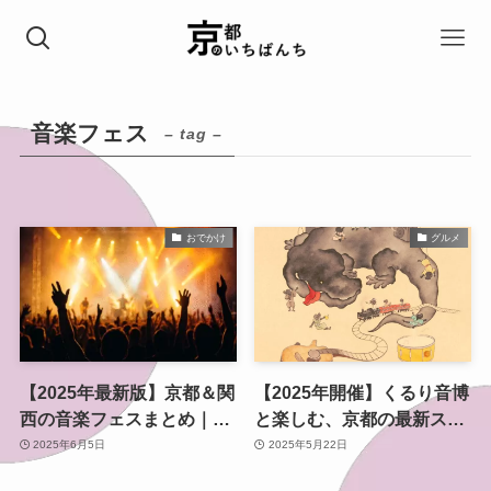
音楽フェス
– tag –
おでかけ
グルメ
【2025年最新版】京都＆関
【2025年開催】くるり音博
西の音楽フェスまとめ｜
と楽しむ、京都の最新スポ
夏・秋の注目イベントをチ
ット＆ホテル完全ガイド
2025年6月5日
2025年5月22日
ェック！