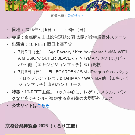
画像出典：
公式サイト
日程
：2025年7月5日（土）～6日（日）
会場
：京都府立山城総合運動公園 太陽が丘特設野外ステージ
出演者
：10-FEET 両日出演予定
7月5日（土）：Age Factory / Ken Yokoyama / MAN WITH
A MISSION/ SUPER BEAVER / INKYMAP / おとぼけビ～
バ～ 他 【エキジビジョンマッチ】東山高校
7月6日（日）：ELLEGARDEN / SiM / Dragon Ash / バック
ドロップシンデレラ / BRAHMAN / WANIMA 他 【エキジビ
ジョンマッチ】京都ハンナリーズ
特徴
：10-FEET主催。ロック中心に、レゲエ、メタル、パン
クなど多ジャンルが集結する京都発の大型野外フェス
公式サイトは
こちら
京都音楽博覧会 2025（くるり主催）