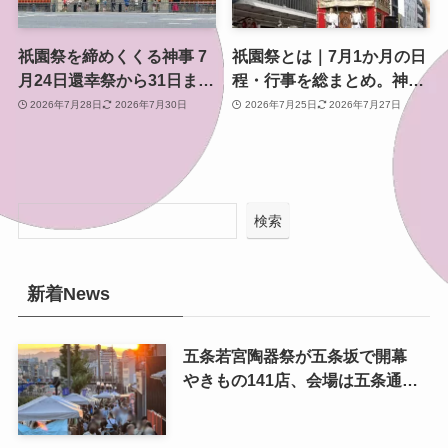
祇園祭を締めくくる神事 7
祇園祭とは｜7月1か月の日
月24日還幸祭から31日まで
程・行事を総まとめ。神幸
のスケジュールと見どころ
祭・山鉾巡行・還幸祭まで
2026年7月28日
2026年7月30日
2026年7月25日
2026年7月27日
検索
新着News
五条若宮陶器祭が五条坂で開幕
やきもの141店、会場は五条通の
南側にも拡大