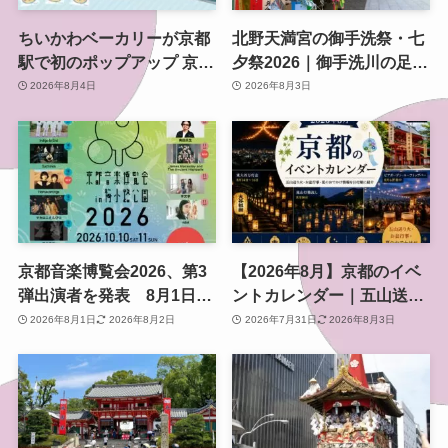
ちいかわベーカリーが京都
北野天満宮の御手洗祭・七
駅で初のポップアップ 京都
夕祭2026｜御手洗川の足つ
限定「ふわふわおたべキャ
け燈明神事で涼む夏の夜
2026年8月4日
2026年8月3日
ラメル」も、8月13日から
京都音楽博覧会2026、第3
【2026年8月】京都のイベ
弾出演者を発表 8月1日か
ントカレンダー｜五山送り
らチケット2次プレオーダ
火・お盆行事・夏のおでか
2026年8月1日
2026年8月2日
2026年7月31日
2026年8月3日
ー開始 梅小路公園で10月
け情報を日付順に紹介
開催