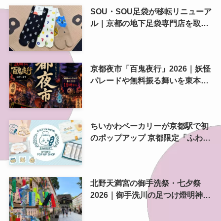
SOU・SOU足袋が移転リニューア
ル｜京都の地下足袋専門店を取
材、人気商品や京都土産も紹介
京都夜市「百鬼夜行」2026｜妖怪
パレードや無料振る舞いを東本願
寺前で開催
ちいかわベーカリーが京都駅で初
のポップアップ 京都限定「ふわふ
わおたべキャラメル」も、8月13
日から
北野天満宮の御手洗祭・七夕祭
2026｜御手洗川の足つけ燈明神事
で涼む夏の夜