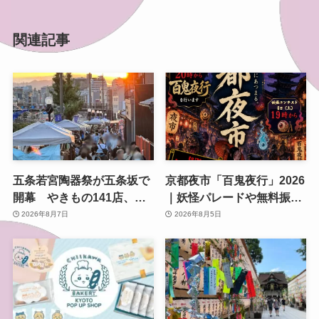
関連記事
五条若宮陶器祭が五条坂で
京都夜市「百鬼夜行」2026
開幕 やきもの141店、会
｜妖怪パレードや無料振る
場は五条通の南側にも拡大
舞いを東本願寺前で開催
2026年8月7日
2026年8月5日