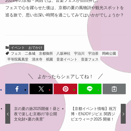
2025年の京都・関西では、音楽フェスが目白押し。
フェスで心を躍らせた後は、京都の夏の風物詩や観光スポットを
巡る旅で、思い出深い時間を過ごしてみてはいかがでしょうか？
イベント
おでかけ
フェス
二条城
京都御所
八坂神社
宇治川
宇治茶
岡崎公園
平等院鳳凰堂
清水寺
祇園
音楽イベント
音楽フェス
よかったらシェアしてね！
京の夏の旅2025開催！昼と
【京都イベント情報】祝万
夜で楽しむ京都の“非公開
博・ENJOYジビエ 関西ジ
文化財×夏の美景”
ビエウィーク2025 開催！