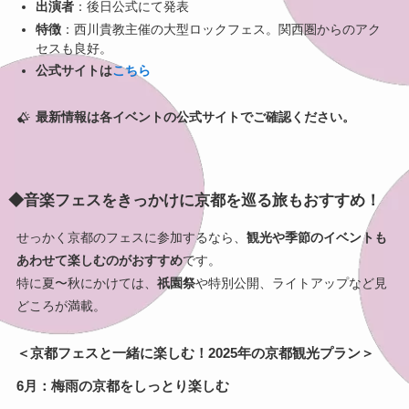
出演者
：後日公式にて発表
特徴
：西川貴教主催の大型ロックフェス。関西圏からのアク
セスも良好。
公式サイトは
こ
ち
ら
最新情報は各イベントの公式サイトでご確認ください。
◆音楽フェスをきっかけに京都を巡る旅もおすすめ！
せっかく京都のフェスに参加するなら、
観光や季節のイベントも
あわせて楽しむのがおすすめ
です。
特に夏〜秋にかけては、
祇園祭
や特別公開、ライトアップなど見
どころが満載。
＜京都フェスと一緒に楽しむ！2025年の京都観光プラン＞
6月：梅雨の京都をしっとり楽しむ