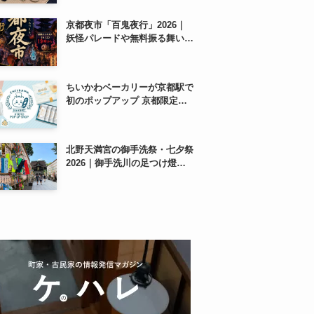
紹介
京都夜市「百鬼夜行」2026｜
妖怪パレードや無料振る舞いを
東本願寺前で開催
ちいかわベーカリーが京都駅で
初のポップアップ 京都限定
「ふわふわおたべキャラメル」
も、8月13日から
北野天満宮の御手洗祭・七夕祭
2026｜御手洗川の足つけ燈明
神事で涼む夏の夜