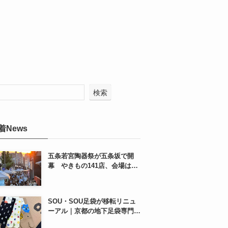
検索
着News
五条若宮陶器祭が五条坂で開
幕 やきもの141店、会場は五
条通の南側にも拡大
SOU・SOU足袋が移転リニュ
ーアル｜京都の地下足袋専門店
を取材、人気商品や京都土産も