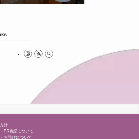
nks
方針
・PR表記について
・お詫びについて