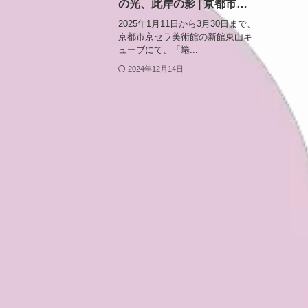
の光、此岸の影 | 京都市京セ
ラ美術館で開催される没入
2025年1月11日から3月30日まで、
型アート体験
京都市京セラ美術館の新館東山キ
ューブにて、「蜷...
2024年12月14日