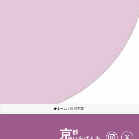
ホーム
蜷川実花