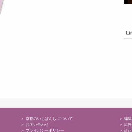
Li
＞ 京都のいちばんち について
＞
編集
＞
お問い合わせ
＞
広告
＞
プライバシーポリシー
＞
訂正