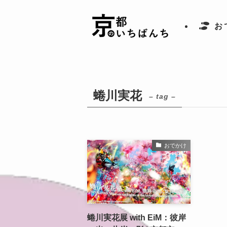
お
蜷川実花
– tag –
おでかけ
蜷川実花展 with EiM：彼岸