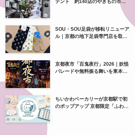
テント 約140店のやきもの市を
歩いてきた
SOU・SOU足袋が移転リニューア
ル｜京都の地下足袋専門店を取
材、人気商品や京都土産も紹介
京都夜市「百鬼夜行」2026｜妖怪
パレードや無料振る舞いを東本願
寺前で開催
ちいかわベーカリーが京都駅で初
のポップアップ 京都限定「ふわふ
わおたべキャラメル」も、8月13
日から