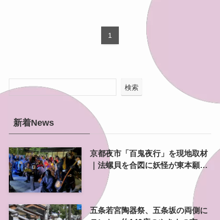
1
検索
新着News
京都夜市「百鬼夜行」を現地取材
｜法螺貝を合図に妖怪が東本願寺
前を練り歩く
五条若宮陶器祭、五条坂の両側に