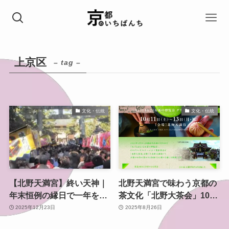
上京区
– tag –
文化・伝統
文化・伝統
【北野天満宮】終い天神｜
北野天満宮で味わう京都の
年末恒例の縁日で一年を締
茶文化「北野大茶会」10月
めくくる
開催｜茶席券の事前販売ス
2025年12月23日
2025年8月26日
タート