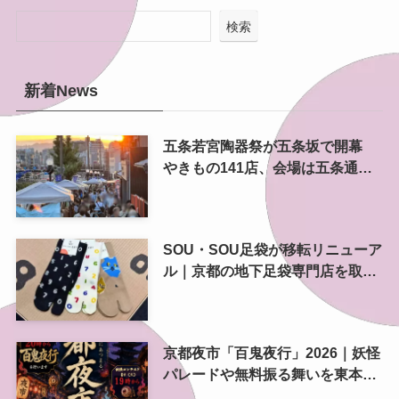
検索
新着News
五条若宮陶器祭が五条坂で開幕
やきもの141店、会場は五条通の
南側にも拡大
SOU・SOU足袋が移転リニューア
ル｜京都の地下足袋専門店を取
材、人気商品や京都土産も紹介
京都夜市「百鬼夜行」2026｜妖怪
パレードや無料振る舞いを東本願
寺前で開催