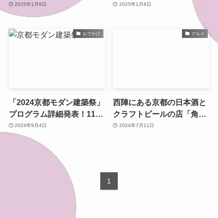
ト6選
5選
2025年1月9日
2025年1月8日
おでかけ
グルメ
「2024京都モダン建築祭」
西陣にある京都の日本酒と
プログラム詳細発表！11月
クラフトビールの店「角打
1日〜10日で開催。
ちあさくら」
2024年9月4日
2024年7月11日
1