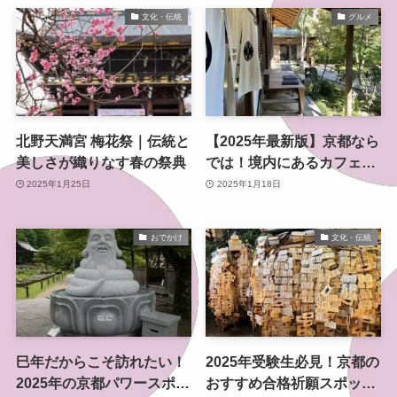
文化・伝統
グルメ
北野天満宮 梅花祭｜伝統と
【2025年最新版】京都なら
美しさが織りなす春の祭典
では！境内にあるカフェお
すすめ5選
2025年1月25日
2025年1月18日
おでかけ
文化・伝統
巳年だからこそ訪れたい！
2025年受験生必見！京都の
2025年の京都パワースポッ
おすすめ合格祈願スポット