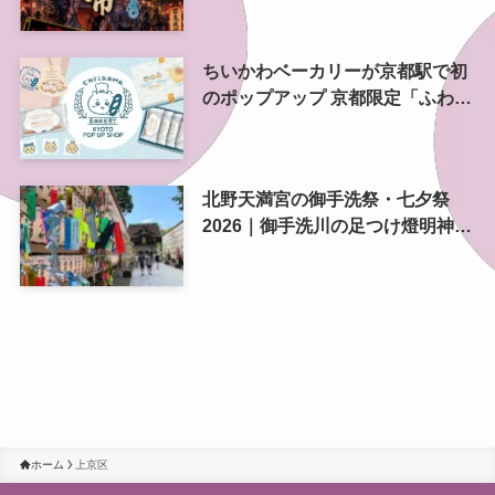
ちいかわベーカリーが京都駅で初
のポップアップ 京都限定「ふわふ
わおたべキャラメル」も、8月13
日から
北野天満宮の御手洗祭・七夕祭
2026｜御手洗川の足つけ燈明神事
で涼む夏の夜
ホーム
上京区