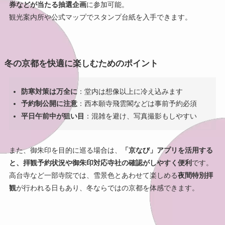
券などが当たる抽選企画
に参加可能。
観光案内所や公式マップでスタンプ台紙を入手できます。
冬の京都を快適に楽しむためのポイント
防寒対策は万全に
：堂内は想像以上に冷え込みます
予約制公開に注意
：西本願寺飛雲閣などは事前予約必須
平日午前中が狙い目
：混雑を避け、写真撮影もしやすい
また、御朱印を目的に巡る場合は、
「京なび」アプリを活用する
と、拝観予約状況や御朱印対応寺社の確認がしやすく便利
です。
高台寺など一部寺院では、雪景色とあわせて楽しめる
夜間特別拝
観
が行われる日もあり、冬ならではの京都を体感できます。