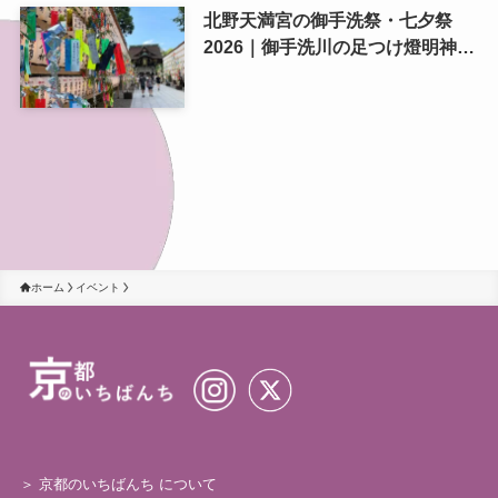
北野天満宮の御手洗祭・七夕祭
2026｜御手洗川の足つけ燈明神事
で涼む夏の夜
ホーム
イベント
＞ 京都のいちばんち について