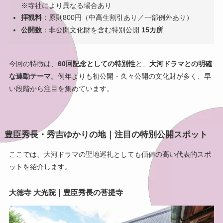
※寺社により異なる場合あり
拝観料
：原則800円（中高生割引あり／一部例外あり）
公開数
：非公開文化財を含む特別公開
15カ所
今回の特徴は、
60回記念としての特別性
と、
大河ドラマとの明確
な連動テーマ
。例年よりも初公開・久々公開の文化財が多く、早
い段階から注目を集めています。
豊臣秀長・秀吉ゆかりの地｜注目の特別公開スポット
ここでは、大河ドラマの聖地巡礼としても価値の高い代表的スポ
ットを紹介します。
大徳寺 大光院｜豊臣秀長の菩提寺