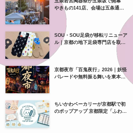
五条若宮陶器祭が五条坂で開幕
やきもの141店、会場は五条通の
南側にも拡大
SOU・SOU足袋が移転リニューア
ル｜京都の地下足袋専門店を取
材、人気商品や京都土産も紹介
京都夜市「百鬼夜行」2026｜妖怪
パレードや無料振る舞いを東本願
寺前で開催
ちいかわベーカリーが京都駅で初
のポップアップ 京都限定「ふわふ
わおたべキャラメル」も、8月13
日から