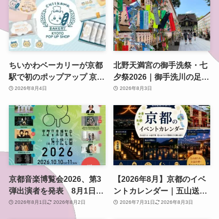
ちいかわベーカリーが京都
北野天満宮の御手洗祭・七
駅で初のポップアップ 京都
夕祭2026｜御手洗川の足つ
限定「ふわふわおたべキャ
け燈明神事で涼む夏の夜
2026年8月4日
2026年8月3日
ラメル」も、8月13日から
京都音楽博覧会2026、第3
【2026年8月】京都のイベ
弾出演者を発表 8月1日か
ントカレンダー｜五山送り
らチケット2次プレオーダ
火・お盆行事・夏のおでか
2026年8月1日
2026年8月2日
2026年7月31日
2026年8月3日
ー開始 梅小路公園で10月
け情報を日付順に紹介