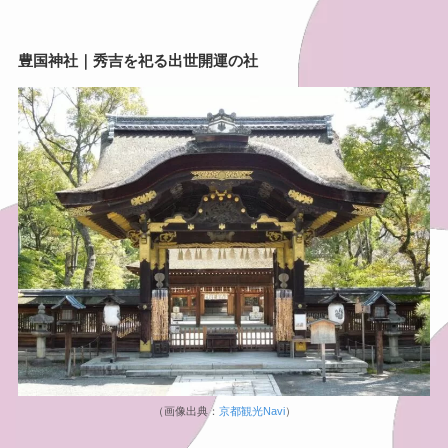
豊国神社｜秀吉を祀る出世開運の社
（画像出典：
京都観光Navi
）