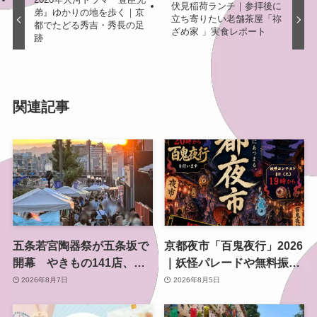
伏見稲荷ランチ｜参拝後に
弟』ゆかりの地を歩く｜京
立ち寄りたい老舗茶屋「祢
都でたどる秀吉・秀長の足
ざめ家 」実食レポート
跡
関連記事
五条若宮陶器祭が五条坂で
京都夜市「百鬼夜行」2026
開幕 やきもの141店、会
｜妖怪パレードや無料振る
場は五条通の南側にも拡大
舞いを東本願寺前で開催
2026年8月7日
2026年8月5日