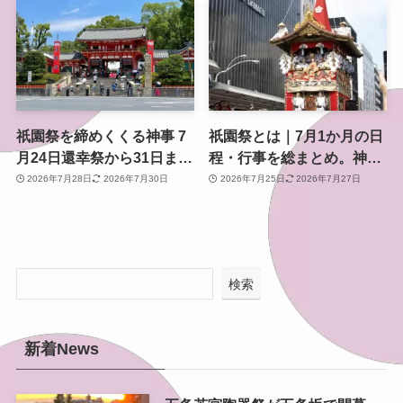
開催
祇園祭を締めくくる神事 7
祇園祭とは｜7月1か月の日
月24日還幸祭から31日まで
程・行事を総まとめ。神幸
のスケジュールと見どころ
祭・山鉾巡行・還幸祭まで
2026年7月28日
2026年7月30日
2026年7月25日
2026年7月27日
検索
新着News