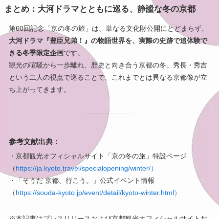
まとめ：大河ドラマとともに巡る、静謐な冬の京都
第60回記念「京の冬の旅」は、単なる文化財公開にとどまらず、
大河ドラマ『豊臣兄弟！』の物語世界を、実際の史跡で追体験で
きる冬季限定企画
です。
観光の喧騒から一歩離れ、歴史と向き合う京都の冬。秀長・秀吉
という二人の視点で巡ることで、これまでとは異なる京都像が立
ち上がってきます。
参考文献出典：
・京都観光オフィシャルサイト「京の冬の旅」特設ページ
（
https://ja.kyoto.travel/specialopening/winter/
）
・「そうだ 京都、行こう。」公式イベント情報
（
https://souda-kyoto.jp/event/detail/kyoto-winter.html
）
※本記事はプレスリリースおよび京都観光オフィシャルサイトお