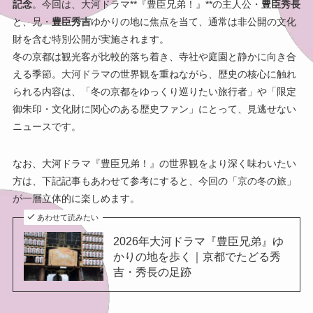
記念
。今回は、大河ドラマ**『豊臣兄弟！』**の主人公・
豊臣秀長
と、兄・
豊臣秀吉
ゆかりの地に焦点を当て、通常は非公開の文化
財を含む特別公開が実施されます。
冬の京都は観光客が比較的落ち着き、寺社や庭園と静かに向き合
える季節。大河ドラマの世界観を重ねながら、歴史の核心に触れ
られる内容は、「冬の京都をゆっくり巡りたい旅行者」や「限定
御朱印・文化財に関心のある歴史ファン」にとって、見逃せない
ニュースです。
なお、大河ドラマ『豊臣兄弟！』の世界観をより深く味わいたい
方は、下記記事もあわせて参考にすると、今回の「京の冬の旅」
が一層立体的に楽しめます。
あわせて読みたい
2026年大河ドラマ『豊臣兄弟』ゆ
かりの地を歩く｜京都でたどる秀
吉・秀長の足跡