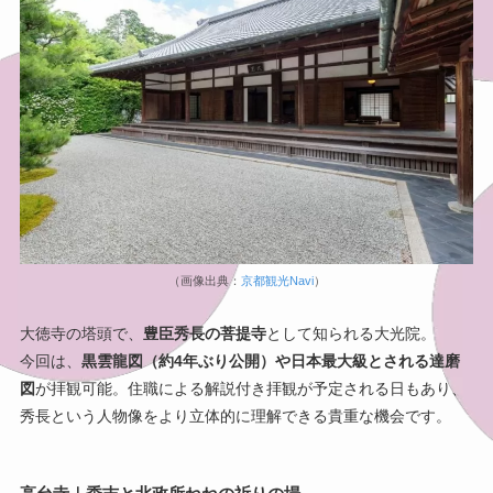
（画像出典：
京都観光Navi
）
大徳寺の塔頭で、
豊臣秀長の菩提寺
として知られる大光院。
今回は、
黒雲龍図（約4年ぶり公開）や日本最大級とされる達磨
図
が拝観可能。住職による解説付き拝観が予定される日もあり、
秀長という人物像をより立体的に理解できる貴重な機会です。