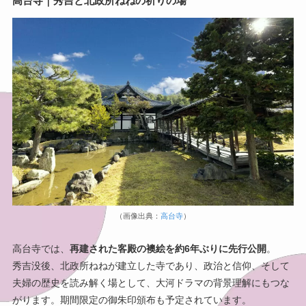
高台寺｜秀吉と北政所ねねの祈りの場
（画像出典：
高台寺
）
高台寺では、
再建された客殿の襖絵を約6年ぶりに先行公開
。
秀吉没後、北政所ねねが建立した寺であり、政治と信仰、そして
夫婦の歴史を読み解く場として、大河ドラマの背景理解にもつな
がります。期間限定の御朱印頒布も予定されています。