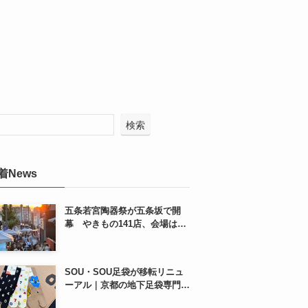
検索
着News
五条若宮陶器祭が五条坂で開
幕 やきもの141店、会場は五
条通の南側にも拡大
SOU・SOU足袋が移転リニュ
ーアル｜京都の地下足袋専門店
を取材、人気商品や京都土産も