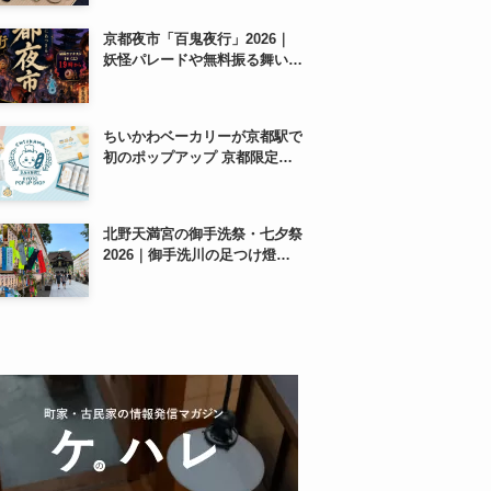
紹介
京都夜市「百鬼夜行」2026｜
妖怪パレードや無料振る舞いを
東本願寺前で開催
ちいかわベーカリーが京都駅で
初のポップアップ 京都限定
「ふわふわおたべキャラメル」
も、8月13日から
北野天満宮の御手洗祭・七夕祭
2026｜御手洗川の足つけ燈明
神事で涼む夏の夜