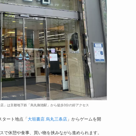
条店」は京都地下鉄「烏丸御池駅」から徒歩3分の好アクセス
、スタート地点「
大垣書店 烏丸三条店
」からゲームを開
スで休憩や食事、買い物を挟みながら進められます
。