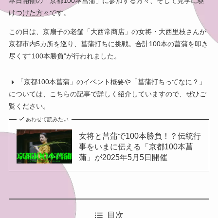
本日開催の「京都100本菖蒲」に参加する方々、そして見学に駆
けつけた方々です。
この日は、京扇子の老舗「大西常商店」の女将・大西里枝さんが
京都市内5カ所を巡り、菖蒲打ちに挑戦。合計100本の菖蒲を叩き
尽くす“100本勝負”が行われました。
「京都100本菖蒲」のイベント概要や「菖蒲打ちってなに？」
については、こちらの記事で詳しく紹介していますので、ぜひご
覧ください。
あわせて読みたい
女将と菖蒲で100本勝負！？伝統行
事をいまに伝える「京都100本菖
蒲」が2025年5月5日開催
目次