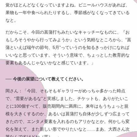
覚がほとんどなくなっていますよね。ビニールハウスがあれば、
果物も一年中食べられたりするし、季節感がなくなってきている
なと。
だからこそ、今回の菖蒲打ちみたいなキャッチーなものに、『お
もしろそうやから行ってみようか』という気軽なところから、“菖
蒲といえば端午の節句、5月”っていうのを知るきっかけになれば
いいなと思っています。そういう意味で、ちょっとした教育的な
要素もあるんじゃないかなと感じています。」
── 今後の展望について教えてください。
岡さん：「今回、そもそもギャラリーがめっちゃ多かった時点
で、“需要があるな”と実感しました。チケットも、ありがたいこ
とに100個すべて、販売期間内に満席に。来年はもうちょっと規
模を大きくするのか、あるいは菖蒲打ち自体が少しずつ広まって
きたので、エンタメ要素を入れるのもアリかなとか。何かしら変
化を加えて、また新しい形でやりたいなと……まあ、大西さん次
第なんですけどね（笑）。」