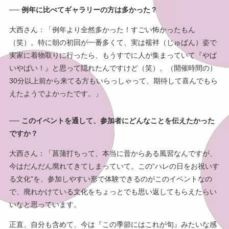
── 例年に比べてギャラリーの方は多かった？
大西さん：「例年より全然多かった！すごい怖かったもん
（笑）。特に朝の初回が一番多くて、実は襦袢（じゅばん）姿で
実家に着物取りに行ったら、もうすでに人が集まっていて『やば
いやばい！』と思って隠れたんですけど（笑）。（開催時間の）
30分以上前から来てる方もいらっしゃって、期待して喜んでもら
えたようでよかったです。」
── このイベントを通して、参加者にどんなことを伝えたかった
ですか？
大西さん：「菖蒲打ちって、本当に昔からある風習なんですが、
今はだんだん廃れてきてしまっていて。この“ハレの日をお祝いす
る文化”を、参加しやすい形で体験できるのがこのイベントなの
で、廃れかけている文化をちょっとでも思い返してもらえたらい
いなと思っています。
正直、自分も含めて、今は『この季節にはこれが旬』みたいな感