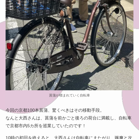
菖蒲が積まれていく自転車
今回の京都100本菖蒲、驚くべきはその移動手段。
なんと大西さんは、菖蒲を前かごと後ろの荷台に満載し、自転車
で京都市内5カ所を巡業していたのです！
10時の初回を終えると、大西さんは自転車にまたがり、颯爽と次