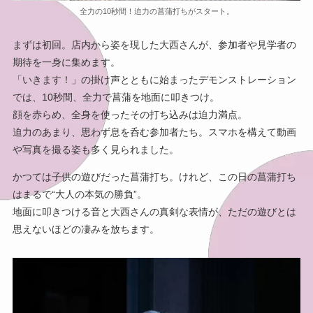
全力の10秒間！迫力の菖蒲打ちがスタート。
まずは初回。店内から姿を現した大西さんが、参加者や見学者の
期待を一身に集めます。
「いきます！」の掛け声とともに始まったデモンストレーション
では、10秒間、全力で菖蒲を地面に叩きつけ。
顔を赤らめ、全身を使ったその打ち込みは迫力満点。
迫力のあまり、思わず息を呑む参加者たち。スマホを構えて動画
や写真を撮る姿も多く見られました。
かつては子供の遊びだった菖蒲打ち。けれど、この日の菖蒲打ち
はまるで“大人の本気の勝負”。
地面に叩きつける音と大西さんの真剣な表情が、ただの遊びとは
思えないほどの凄みを放ちます。