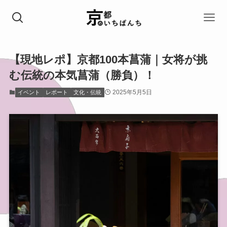
【現地レポ】京都100本菖蒲｜女将が挑
む伝統の本気菖蒲（勝負）！
2025年5月5日
イベント
レポート
文化・伝統