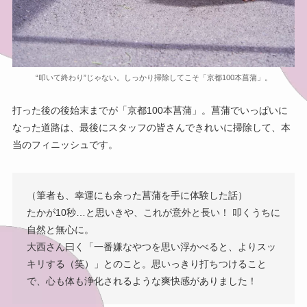
“叩いて終わり”じゃない。しっかり掃除してこそ「京都100本菖蒲」。
打った後の後始末までが「京都100本菖蒲」。菖蒲でいっぱいに
なった道路は、最後にスタッフの皆さんできれいに掃除して、本
当のフィニッシュです。
（筆者も、幸運にも余った菖蒲を手に体験した話）
たかが10秒…と思いきや、これが意外と長い！ 叩くうちに
自然と無心に。
大西さん曰く「一番嫌なやつを思い浮かべると、よりスッ
キリする（笑）」とのこと。思いっきり打ちつけること
で、心も体も浄化されるような爽快感がありました！