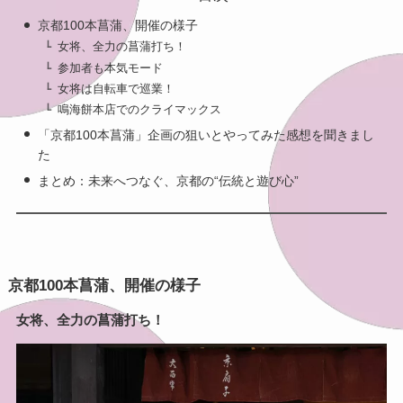
京都100本菖蒲、開催の様子
女将、全力の菖蒲打ち！
参加者も本気モード
女将は自転車で巡業！
鳴海餅本店でのクライマックス
「京都100本菖蒲」企画の狙いとやってみた感想を聞きまし
た
まとめ：未来へつなぐ、京都の“伝統と遊び心”
京都100本菖蒲、開催の様子
女将、全力の菖蒲打ち！