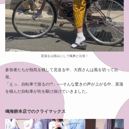
菖蒲を山積みにして颯爽と出発！
参加者たちが熱気を残して見送る中、大西さんは風を切って出
発。
「えっ、自転車で巡るの!?」──そんな驚きの声が上がる中、菖蒲
を積んだ自転車が街を駆け抜けていきました。
鳴海餅本店でのクライマックス