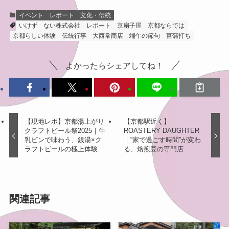
イベント
レポート
文化・伝統
いけず
ない株式会社
レポート
京扇子屋
京都ならでは
京都らしい体験
伝統行事
大西常商店
端午の節句
菖蒲打ち
よかったらシェアしてね！
【現地レポ】京都湯上がり
【京都駅近く】
クラフトビール祭2025｜牛
ROASTERY DAUGHTER
乳ビンで味わう、銭湯×ク
｜“家で過ごす時間”が変わ
ラフトビールの極上体験
る、焙煎豆の専門店
関連記事