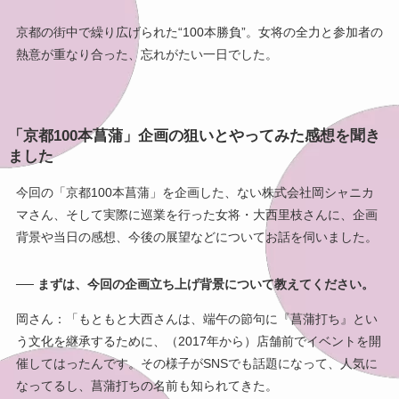
京都の街中で繰り広げられた“100本勝負”。女将の全力と参加者の
熱意が重なり合った、忘れがたい一日でした。
「京都100本菖蒲」企画の狙いとやってみた感想を聞き
ました
今回の「京都100本菖蒲」を企画した、ない株式会社岡シャニカ
マさん、そして実際に巡業を行った女将・大西里枝さんに、企画
背景や当日の感想、今後の展望などについてお話を伺いました。
── まずは、今回の企画立ち上げ背景について教えてください。
岡さん：「もともと大西さんは、端午の節句に『菖蒲打ち』とい
う文化を継承するために、（2017年から）店舗前でイベントを開
催してはったんです。その様子がSNSでも話題になって、人気に
なってるし、菖蒲打ちの名前も知られてきた。