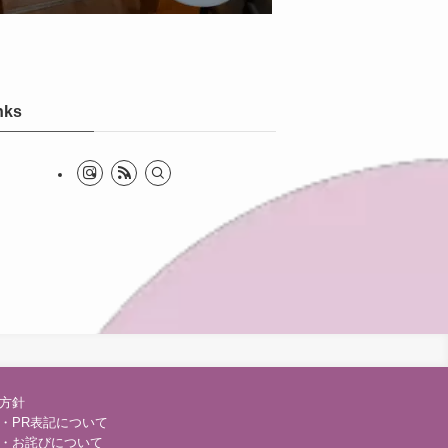
nks
方針
・PR表記について
・お詫びについて