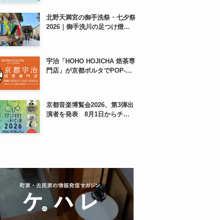
も、8月13日から
北野天満宮の御手洗祭・七夕祭
2026｜御手洗川の足つけ燈明
神事で涼む夏の夜
宇治「HOHO HOJICHA 焙茶専
門店」が京都ポルタでPOP-
UP、8月5日から14日間
京都音楽博覧会2026、第3弾出
演者を発表 8月1日からチケ
ット2次プレオーダー開始 梅
小路公園で10月開催