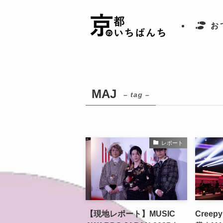
お
MAJ
– tag –
レポート
【現地レポート】MUSIC
Creep