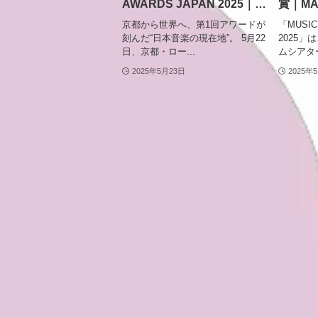
AWARDS JAPAN 2025｜
賞｜MA
Mrs. GREEN APPLEが最優
京都から世界へ、第1回アワードが
「MUSIC
秀アーティスト賞を受賞！
刻んだ“日本音楽の現在地”。 5月22
2025」
日、京都・ロー...
ムシアター京
Creepy Nutsは9冠の快挙
2025年5月23日
2025年