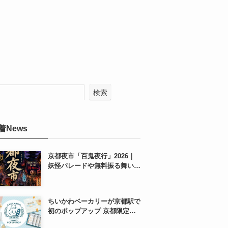
検索
着News
京都夜市「百鬼夜行」2026｜
妖怪パレードや無料振る舞いを
東本願寺前で開催
ちいかわベーカリーが京都駅で
初のポップアップ 京都限定
「ふわふわおたべキャラメル」