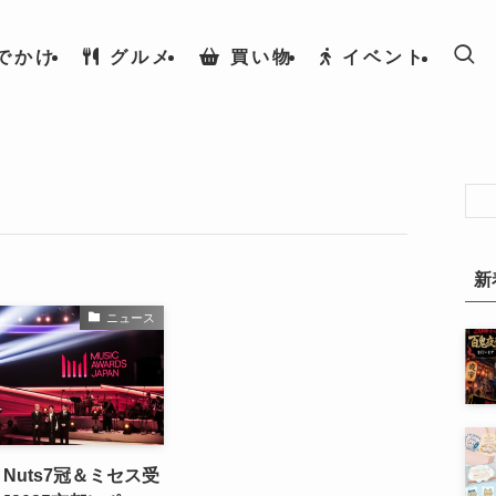
でかけ
グルメ
買い物
イベント
新
ニュース
y Nuts7冠＆ミセス受