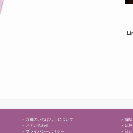
Li
＞ 京都のいちばんち について
＞
編集
＞
お問い合わせ
＞
広告
＞
プライバシーポリシー
＞
訂正