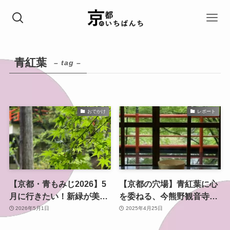
青紅葉
– tag –
おでかけ
レポート
【京都・青もみじ2026】5
【京都の穴場】青紅葉に心
月に行きたい！新緑が美し
を委ねる、今熊野観音寺
いおすすめスポット7選｜
の“浄化スポット”―閑坐
2026年5月1日
2025年4月25日
癒される絶景ガイド