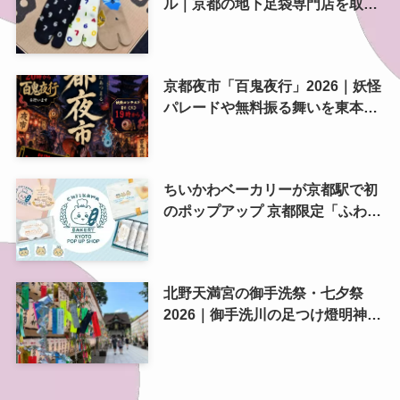
ル｜京都の地下足袋専門店を取
材、人気商品や京都土産も紹介
京都夜市「百鬼夜行」2026｜妖怪
パレードや無料振る舞いを東本願
寺前で開催
ちいかわベーカリーが京都駅で初
のポップアップ 京都限定「ふわふ
わおたべキャラメル」も、8月13
日から
北野天満宮の御手洗祭・七夕祭
2026｜御手洗川の足つけ燈明神事
で涼む夏の夜