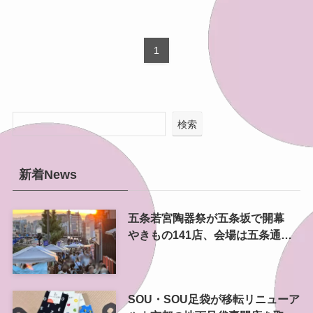
1
検索
新着News
五条若宮陶器祭が五条坂で開幕
やきもの141店、会場は五条通の
南側にも拡大
SOU・SOU足袋が移転リニューア