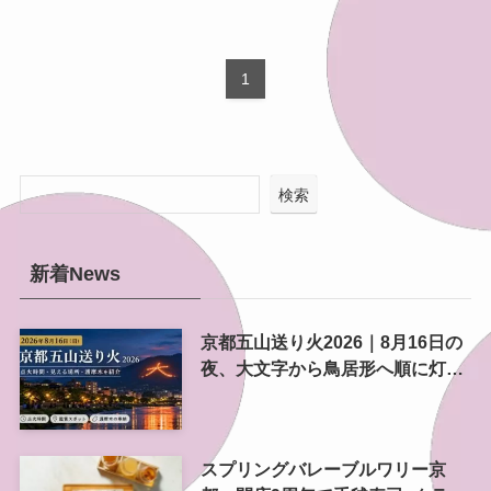
1
検索
新着News
京都五山送り火2026｜8月16日の
夜、大文字から鳥居形へ順に灯る
精霊送り
スプリングバレーブルワリー京