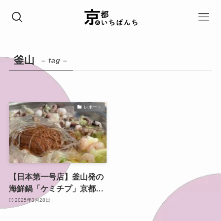
釜山
– tag –
レポート
【日本第一号店】釜山発の
海鮮鍋「ケミチプ」京都七
条通にニューオープン！
2025年3月28日