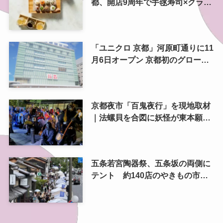
都、開店9周年で手毬寿司×クラフ
トビール 9月6日に一日限りのペ
アリングイベント
「ユニクロ 京都」河原町通りに11
月6日オープン 京都初のグローバ
ル旗艦店、京都最大店をリニュー
アル
京都夜市「百鬼夜行」を現地取材
｜法螺貝を合図に妖怪が東本願寺
前を練り歩く
五条若宮陶器祭、五条坂の両側に
テント 約140店のやきもの市を
歩いてきた