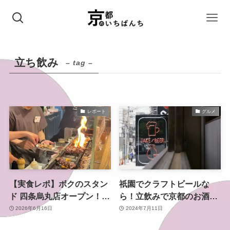
立ち飲み
– tag –
レポート
グルメ
【実食レポ】ボクのスタン
祇園でクラフトビールな
ド 四条烏丸店オープン！仕
ら！立飲みで京都のお酒を
事帰りに立ち寄りたくなる
嗜むならここへ「GION
2026年6月16日
2024年7月11日
人気酒場
TACHINOMI 山根子」