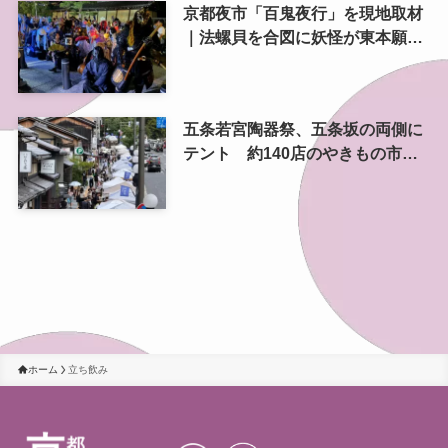
京都夜市「百鬼夜行」を現地取材
｜法螺貝を合図に妖怪が東本願寺
前を練り歩く
五条若宮陶器祭、五条坂の両側に
テント 約140店のやきもの市を
歩いてきた
ホーム
立ち飲み