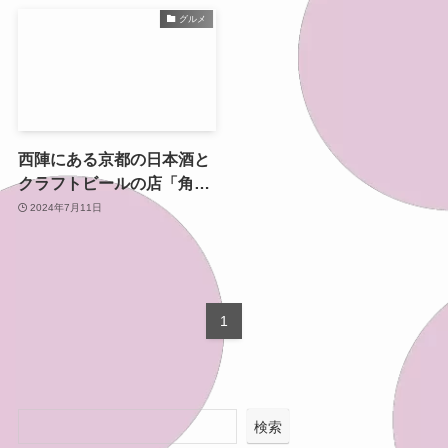
グルメ
西陣にある京都の日本酒と
クラフトビールの店「角打
ちあさくら」
2024年7月11日
1
検索