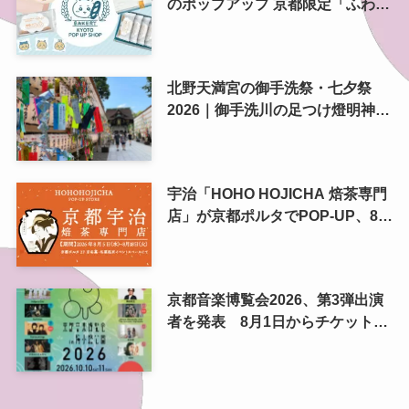
のポップアップ 京都限定「ふわふ
わおたべキャラメル」も、8月13
日から
北野天満宮の御手洗祭・七夕祭
2026｜御手洗川の足つけ燈明神事
で涼む夏の夜
宇治「HOHO HOJICHA 焙茶専門
店」が京都ポルタでPOP-UP、8月
5日から14日間
京都音楽博覧会2026、第3弾出演
者を発表 8月1日からチケット2
次プレオーダー開始 梅小路公園
で10月開催