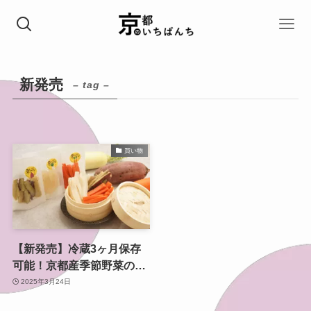
新発売
– tag –
買い物
【新発売】冷蔵3ヶ月保存
可能！京都産季節野菜の蒸
しベジ – 食品ロス削減と忙
2025年3月24日
しい家庭の強い味方