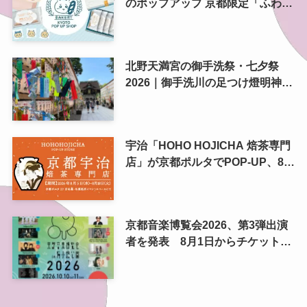
のポップアップ 京都限定「ふわふ
わおたべキャラメル」も、8月13
日から
北野天満宮の御手洗祭・七夕祭
2026｜御手洗川の足つけ燈明神事
で涼む夏の夜
宇治「HOHO HOJICHA 焙茶専門
店」が京都ポルタでPOP-UP、8月
5日から14日間
京都音楽博覧会2026、第3弾出演
者を発表 8月1日からチケット2
次プレオーダー開始 梅小路公園
で10月開催