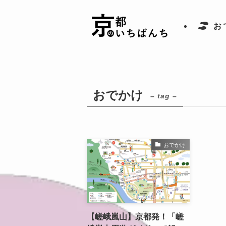
お
おでかけ
– tag –
おでかけ
【嵯峨嵐山】京都発！「嵯