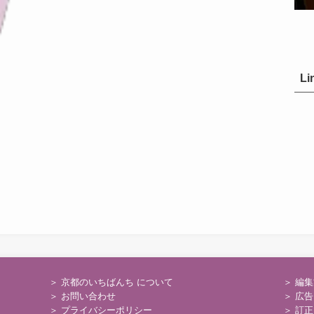
Li
＞ 京都のいちばんち について
＞
編集
＞
お問い合わせ
＞
広告
＞
プライバシーポリシー
＞
訂正