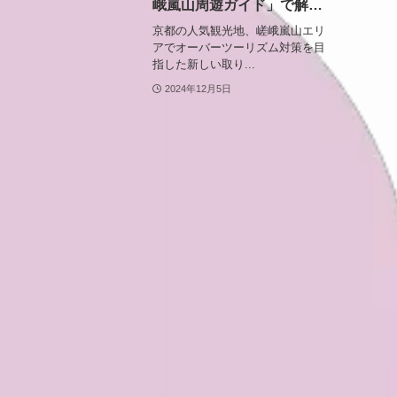
峨嵐山周遊ガイド」で解
消、嵯峨嵐山の観光渋滞
京都の人気観光地、嵯峨嵐山エリ
アでオーバーツーリズム対策を目
指した新しい取り...
2024年12月5日