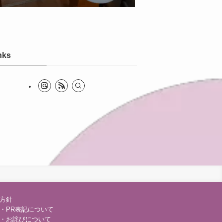
nks
方針
・PR表記について
・お詫びについて