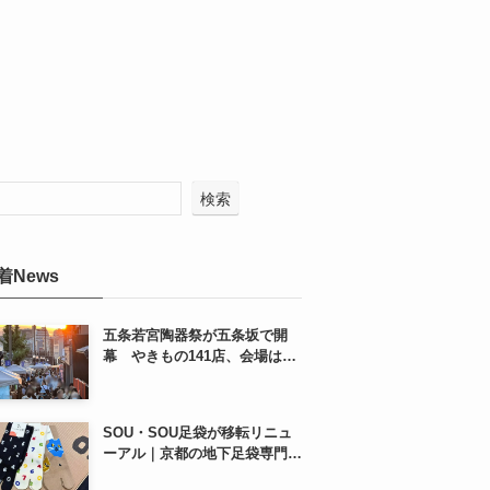
検索
着News
五条若宮陶器祭が五条坂で開
幕 やきもの141店、会場は五
条通の南側にも拡大
SOU・SOU足袋が移転リニュ
ーアル｜京都の地下足袋専門店
を取材、人気商品や京都土産も