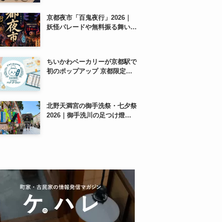
紹介
京都夜市「百鬼夜行」2026｜
妖怪パレードや無料振る舞いを
東本願寺前で開催
ちいかわベーカリーが京都駅で
初のポップアップ 京都限定
「ふわふわおたべキャラメル」
も、8月13日から
北野天満宮の御手洗祭・七夕祭
2026｜御手洗川の足つけ燈明
神事で涼む夏の夜