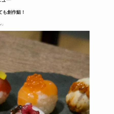
ても創作鮨！
ル」