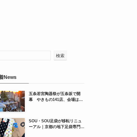
検索
着News
五条若宮陶器祭が五条坂で開
幕 やきもの141店、会場は五
条通の南側にも拡大
SOU・SOU足袋が移転リニュ
ーアル｜京都の地下足袋専門店
を取材、人気商品や京都土産も