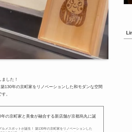
Li
しました！
、築130年の京町家をリノベーションした和モダンな空間
です。
30年の京町家と美食が融合する新店舗が京都烏丸に誕
グルメスポットが誕生！ 築130年の京町家をリノベーションした