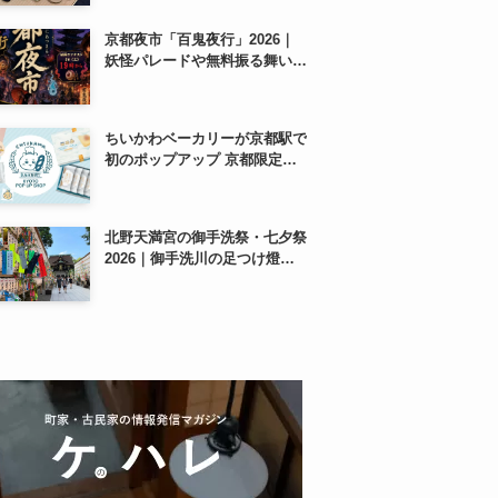
紹介
京都夜市「百鬼夜行」2026｜
妖怪パレードや無料振る舞いを
東本願寺前で開催
ちいかわベーカリーが京都駅で
初のポップアップ 京都限定
「ふわふわおたべキャラメル」
も、8月13日から
北野天満宮の御手洗祭・七夕祭
2026｜御手洗川の足つけ燈明
神事で涼む夏の夜