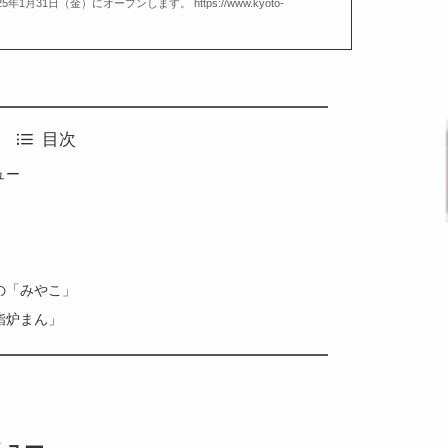
1月31日（金）にオープンします。 https://www.kyoto-
目次
ュー
の「みやこ」
鮨炉まん」
ニュー